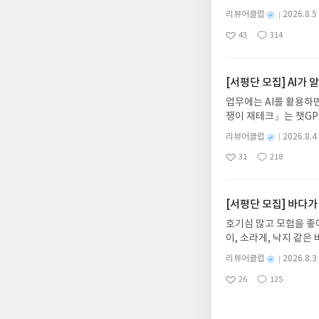
다. 그리스 철학 전공
별
리뷰어클럽
2026.8.5
어내, 고전이 낯선 독자
명
작
43
314
의 대서사시가 가장 읽
좋
댓
작
성
아
글
성
혜원 역출판사이화북스 예스
일
요
일
자 : 2026.08.13
주소/연락처를 업데이트 
[서평단 모집] AI가
먼저 작성한 리뷰를 올려
업무에는 AI를 활용하면
글의 댓글로 신청해주세
쟁이 재테크』는 챗GP
도서/상품 발송- 도서
다. 재무 진단부터 주식
니다.- 주소/연락처에
별
리뷰어클럽
2026.8.4
차 재무 전문가의 맞춤
명
작
리뷰 작성- 도서/상품을
31
218
던지는 사람이 돈을 법
좋
댓
작
성
내 미작성, 불성실한 리
아
글
성
알아서 굴려주는 월급쟁
일
럽은 개인의 감상이 포
요
일
신청기간 : 2026.08.0
주소/연락처 업데이트 :
[서평단 모집] 바다가
평단 신청 방법 : 기
호기심 많고 모험을 좋
신청 전, 꼭 확인해주세요
이, 소라게, 낙지 같
개편되어 별도로 개설하
데, 과연 바다에 무슨
보상의 주소/연락처 (
별
리뷰어클럽
2026.8.3
보세요!바다가 사라졌다
명
작
나 배송에서 누락될 수 
26
125
6.08.03 ~ 2026.
좋
댓
작
성
셔야 합니다. (포스트가
아
글
성
데이트 : 신청 전 상품
일
시 이후 선정에서 제외
요
일
기대평 댓글을 작성해주
니다.