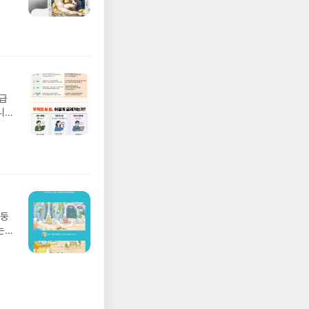
풀
 모험
/육
발표일
실
요!
 이
월급
 ▶
니
발송됩
20년
 ▶
문을
기간
I가
어클
5명
 ▶
 서
 ※
망둥
로
는
정
져
되거
02
해주
 업
 작성
 :
장합
 확인