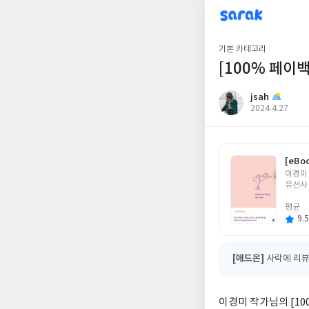
sarak
jsah
기본 카테고리
[100% 페이
jsah
작
2024.4.27
성
일
[eBo
글
이경미
쓴
유선사
이
평균
9.5
[애드온]
사락에 리뷰
이경미 작가님의 [10