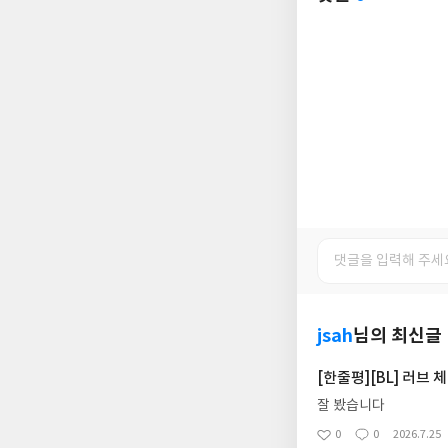
jsah
님의 최신글
[한줄평][BL] 러브 체
잘 봤습니다
0
0
2026.7.25
좋
댓
작