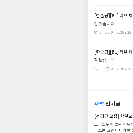
아
글
성
요
일
[한줄평][BL] 러브 체
잘 봤습니다
0
0
2026.7.25
좋
댓
작
아
글
성
요
일
[한줄평][BL] 러브 체
잘 봤습니다
0
0
2026.7.25
좋
댓
작
아
글
성
요
일
사락
인기글
[서평단 모집] 한권
크리스토퍼 놀란 감독의
우스는 고향 이타케로 