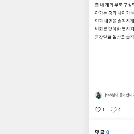
총 네 개의 부로 구성
아가는 것과 나이가 
면과 내면을 솔직하게
변화를 맞이한 듯하지
혼잣말로 일상을 솔직
jsah
님이 좋아합니
1
0
좋
댓
작
아
글
성
요
일
댓글
0