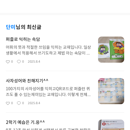
단미
님의 최신글
퍼즐로 익히는 속담
어휘의 뜻과 적절한 쓰임을 익히는 교재입니다. 일상
생활에서 적용해서 쓰기도하고 제법 아는 속담이 많
으니 상황에 따라 이야기하네요. 퍼즐형식의 문제풀
0
0
2025.8.4
좋
댓
작
이라 방탈출게임과 비슷한 기분이 드나봐요. 풀이 과
아
글
성
정이 재미있으니 지루해하지않고 쉽게 공부할 마음
요
일
도 생기는것 같아요.
사자성어와 친해지기^^
100가지의 사자성어를 익히고QR코드로 퍼즐런 퀴
즈도 풀 수 있는재미있는 교재입니다. 이렇게 전체적
으로 무얼 배울건지 한번에 알 수 있는 일정표도 있고
0
0
2025.8.4
좋
댓
작
요.이렇게 미니북에는 한자의 훈과음이 있어보다 잘
아
글
성
이해할 수 있도록 구성되어 있어요. 예시문도 같이 있
요
일
답니다. 어려운 사자성어를쉽게 접근해서 하루4개씩
2학기 예습은 기.응^^
25일동안익힐수 있는 교재입니다. 구성이 반복되는
부분도 있지만 그걸 감안하더라도 좋은 교재임에 틀