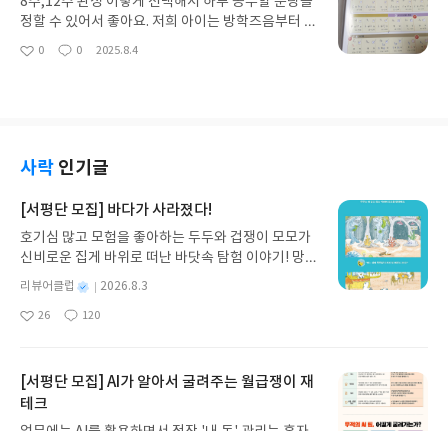
8주,12주 완성 이렇게 선택해서 하루 공부할 분량을
림없습니다.
정할 수 있어서 좋아요. 저희 아이는 방학즈음부터 기
응풀고, 학기중에는 문제유형이나 최상위를 풀어요.
0
0
2025.8.4
좋
댓
작
QR코드로 선생님의 강의도 들을 수 있어서 개념이
아
글
성
해에 많은 도움이 됩니다. 무엇보다 스스로 공부계획
요
일
을 하고 문제를 풀 수 있어서 습관기르기에 너무 좋습
니다.문제는 난위도가 다양하고 특히 서술형이 있어
서 풀이과정을 쓰면서 개념을 정리해보는 기회를 가
질수 있습니다.문제집을 끝낸후 보통 다음은 어떤 교
사락
인기글
재를 선택할지 다시 고민하게 되는데 디딤돌은 마지
막에 각 단원평가 합계로 필요한 교재를 선택할 수 있
[서평단 모집] 바다가 사라졌다!
습니다. 정답은 아니겠지만 참고는 할 수 있어 교재
호기심 많고 모험을 좋아하는 두두와 겁쟁이 모모가
선택에 도움이 되네요.
신비로운 집게 바위로 떠난 바닷속 탐험 이야기! 망둥
이, 소라게, 낙지 같은 바다 친구들과 신나게 놀던 중
별
리뷰어클럽
2026.8.3
갑자기 거대해진 집게 바위의 비밀을 마주하게 되는
명
작
26
120
데, 과연 바다에 무슨 일이 벌어진 걸까요? 상상력을
좋
댓
작
성
아
글
성
자극하는 환상적인 해양 모험 동화 속으로 풍덩 빠져
일
요
일
보세요!바다가 사라졌다!글쓴이서휘 글출판사풀
빛 예스24 바로가기 닫기모집인원 : 20명신청기간 :
[서평단 모집] AI가 알아서 굴려주는 월급쟁이 재
2026.08.03 ~ 2026.08.07발표일자 : 2026.08.13리
테크
뷰 작성기한 : 도서/상품 받고 2주 이내 ▶ 주소/연락
업무에는 AI를 활용하면서 정작 '내 돈' 관리는 혼자
처 업데이트 : 신청 전 상품 받으실 주소/연락처를 업