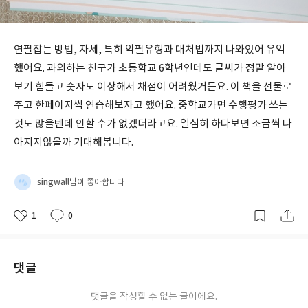
연필잡는 방법, 자세, 특히 악필유형과 대처법까지 나와있어 유익
했어요. 과외하는 친구가 초등학교 6학년인데도 글씨가 정말 알아
보기 힘들고 숫자도 이상해서 채점이 어려웠거든요. 이 책을 선물로
주고 한페이지씩 연습해보자고 했어요. 중학교가면 수행평가 쓰는
것도 많을텐데 안할 수가 없겠더라고요. 열심히 하다보면 조금씩 나
아지지않을까 기대해봅니다.
singwall
님이 좋아합니다
1
0
좋
댓
작
아
글
성
요
일
댓글
댓글을 작성할 수 없는 글이에요.