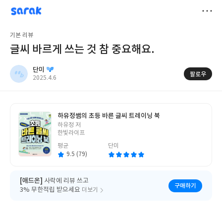
sarak
단미
저
기본 리뷰
장
글씨 바르게 쓰는 것 참 중요해요.
단미
팔로우
작
2025.4.6
성
일
하유정쌤의 초등 바른 글씨 트레이닝 북
글
하유정 저
쓴
한빛라이프
이
평균
단미
9.5 (79)
[애드온]
사락에 리뷰 쓰고
구매하기
3% 무한적립 받으세요
더보기