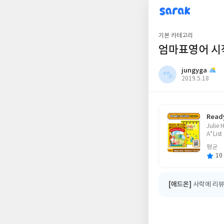
sarak
jungyga
기본 카테고리
엄마표영어 시작은
jungyga
작
2019.5.18
성
일
Ready
글
Julie
쓴
A*List
이
평균
10 
[애드온]
사락에 리뷰