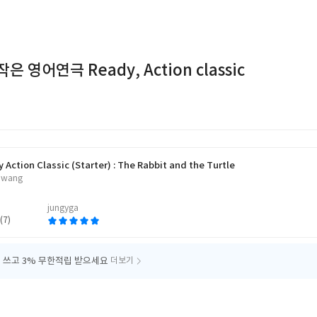
 영어연극 Ready, Action classic
 Action Classic (Starter) : The Rabbit and the Turtle
 Hwang
jungyga
(7)
 쓰고
3% 무한적립 받으세요
더보기