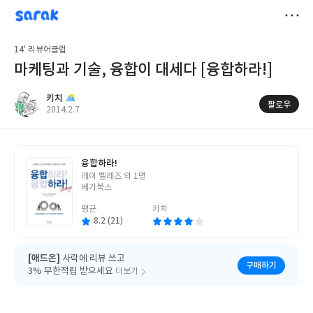
sarak
키치
저
14' 리뷰어클럽
장
마케팅과 기술, 융합이 대세다 [융합하라!]
키치
팔로우
작
2014.2.7
성
일
융합하라!
글
레이 벨레즈 외 1명
쓴
베가북스
이
평균
키치
8.2 (21)
[애드온]
사락에 리뷰 쓰고
구매하기
3% 무한적립 받으세요
더보기