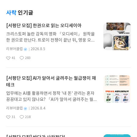
사람들이 전부 한 번씩은 싸워 보면서 최종적으로 고
기기관차를 비롯해 근대 문명과 과학 기술이 유입되
지 유신 이후에도 죽지 않고 살아있는 사족들을 몰살
독의 승자가 정해지는 과정이 그러하고, 교하치류와
기 시작하던 시절에 대한 묘사가 흥미로웠다(초창기
하기 위해 4대 재벌의 후원을 받아 고독을 개최했다.
사락
인기글
주최측의 문제를 처리하는 과정도 그러하다. 결말이
증기기관차는 외국인만 운전할 수 있고 일본인은 석
다시 말해서 고독은 새로운 시대의 주역이 된 사람들
드라마 <왕좌의 게임>의 그것과 비슷하다고 느꼈는
탄 보급 같은 일에만 종사했다고 하는데, 이는 황석영
(관료, 재벌)이 구시대의 불안세력을 일거에 제거하
[서평단 모집] 한권으로 읽는 오디세이아
데, 어떻게 보면 전체적인 전개 방식이나 주제 의식도
소설 <철도원 삼대>에서 운전사는 일본인만 할 수 있
기 위해 거액의 돈으로 그들을 유인해 죽이는 것인
비슷한 것 같다.
크리스토퍼 놀란 감독의 영화 『오디세이』 원작을
고 조선인은 보조 역할만 했던 것을 연상시킨다). 이
데, 이러한 목적을 알고 나면 참가자들의 면면이 다르
한 권으로 만난다. 트로이 전쟁이 끝난 뒤, 영웅 오디
러한 근대 문명과 과학 기술의 대척점에 있는 것이 바
게 보인다. 일단 대다수가 구 사족 또는 무사이고 쓰
세우스는 고향 이타케로 돌아가기 위해 키클롭스, 마
로 교하치류일 텐데, 슈지로 일행이 도쿄를 향해 가는
게 교진은 닌자, 카무이코차는 아이누, 그밖에도 오
별
리뷰어클럽
2026.8.5
녀 키르케, 세이렌의 노래, 포세이돈의 분노를 헤쳐
동안 교하치류에 관한 숨겨진 진실도 함께 드러난다.
키나와 사람, 타이완 사람 등등 메이지 유신 때문에
명
작
41
283
나간다. 그리스 철학 전공자인 옮긴이가 호메로스의
살아남은 최종 1인만이 교하치류의 계승자가 되는
사회의 주류에서 밀려났거나 일본의 식민지로 전락
좋
댓
작
성
아
글
성
방대한 24권 서사를 현대적이고 자연스러운 한국어
것이 고독의 방식과 비슷한데, 교하치류의 비정한 규
한 지역의 사람들이다. 이들은 아무것도 안 하고 죽으
일
요
일
로 풀어내, 고전이 낯선 독자도 이야기의 흐름을 놓치
칙을 어긴 자(슈지로)가 (마찬가지로 비정한) 고독의
나 싸우다 죽으나 같으니까 죽기를 각오하고 이 대회
지 않고 끝까지 읽을 수 있다. 3천 년을 이어 온 귀향
목적을 거스르며 최종 결전을 향해 간다는 것이 묘하
[서평단 모집] AI가 알아서 굴려주는 월급쟁이 재
에 참가한 것인데, 이런 배경을 알면 이들의 싸움(이
과 모험의 대서사시가 가장 읽기 편한 번역으로 새롭
게 통쾌하면서도 감동적으로 느껴졌다.
쿠사)이 그냥 싸움으로 보이지 않는다. (참고로 2권
테크
게 펼쳐진다.한권으로 읽는 오디세이아글쓴이호메로
에 신센구미 최강 검객 오키타 소지도 나온다.)사실
업무에는 AI를 활용하면서 정작 '내 돈' 관리는 혼자
스 저/육혜원 역출판사이화북스 예스24 바로가기 닫
은 이 소설의 진짜 주인공이 아닌가 싶은 '우체국'에
끙끙대고 있지 않나요? 『AI가 알아서 굴려주는 월급
기모집인원 : 5명신청기간 : 2026.08.05 ~ 2026.08.
관한 이야기도 2권부터 본격적으로 나온다. 슈지로
쟁이 재테크』는 챗GPT·클로드·제미나이·퍼플렉시
09발표일자 : 2026.08.13리뷰 작성기한 : 도서/상품
별
리뷰어클럽
2026.8.4
는 오래 전 교하치류전을 피해 구라마산을 내려온 이
티를 나만의 재테크 팀으로 만드는 실전 가이드입니
받고 2주 이내 ▶ 주소/연락처 업데이트 : 신청 전 상
명
작
후 이런저런 일을 했는데 그중에는 우체국원도 있었
31
218
다. 재무 진단부터 주식 투자, 부동산, 절세, 자산 관
좋
댓
작
성
품 받으실 주소/연락처를 업데이트 해주세요! (선정
다. 소설에 따르면 이 시기의 우체국원은 총기 소지가
아
글
성
리 자동화 루틴까지, 코딩 없이도 프롬프트 하나로 2
일
후 수정 불가)▶ 서평단 신청 방법 : 기대평 댓글을 작
가능했는데, 이로 인해 총기 소지가 허락되지 않은 경
요
일
0년 차 재무 전문가의 맞춤 조언을 받을 수 있습니다.
성해주세요! 먼저 작성한 리뷰를 올려주시면 당첨확
찰들의 불만이 컸고 사실상 가와지가 고독을 개최해
좋은 정보를 찾는 시대는 끝났습니다. 이제는 좋은 질