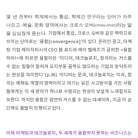
몇 년 전부터 학계에서는 통섭, 학제간 연구라는 단어가 자주
나오고, 예술, 문화 영역에서는 크로스 오버(cross-over)라는 말
을 심심찮게 듣는다.
기업에서 통섭, 크로스 오버와 같은 맥락으로
쓰이는 단어로는 '융합[convergence]'이 있다.
온라인 광고, 마케
팅 기업 레이저피시의 CEO 봅 로드와 레이 벨레즈가 공저한 <융합
하라!>에 따르면
융합이란 '미디어, 테크놀로지, 창의라는 거스를
수 없는 힘들이 합쳐져 요지부동 꼼짝도 않으려는 기업과 맞닥뜨리
는 현상을 의미한다'(p.36).
미디어는 문과, 테크놀로지는 이과, 창
의는 예체능 계열의 영역이라고 여기는 낡은 사고방식을 가진 사람
들에게는 이 세 분야가 하나로 수렴되는 현상이 낯설게 느껴질지도
모른다.
하지만 융합은 엄연히 거스를 수 없는 대세이며, 지금 이 순
간에도 활발히 진행되고 있다.
이제 마케팅과 테크놀로지, 두 세계가 융합하지 못하는 비즈니스는