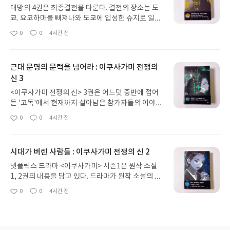
대망의 4권은 최종결전을 다룬다. 결전의 장소는 도
쿄. 요코하마를 빠져나와 도쿄에 입성한 슈지로 일행
은 주최측으로부터 최종결전이 열리는 6월 5일까지
0
0
4시간 전
좋
댓
작
대기하라는 말을 듣는다. '고독' 참가자 282명 중에
아
글
성
최종결전까지 남은 사람의 수는 겨우 아홉 명. 슈지로
요
일
는 최종결전이 어떤 방식으로 치러질지 아직 모르지
근대 문명의 문턱을 넘어라 : 이쿠사가미 전쟁의
만, 살아남은 사람들 중 누구와 붙어도 후타바가 이길
신 3
가능성은 0에 수렴하고 자신이 도와줄 방법도 없다
는 생각에 불안해 한다. 그러거나 말거나 시간은 흘러
<이쿠사가미 전쟁의 신> 3권은 어느덧 중반에 접어
최종결전 당일. 정해진 시간까지 정해진 장소에 도착
든 '고독'에서 현재까지 살아남은 참가자들의 이야기
하면 되는 간단한 규칙이지만, 고독이라는 이 무시무
와 슈지로 일행이 최종 결전이 벌어질 도쿄에 입성하
0
0
4시간 전
시한 대회를 구상한 자들이 그렇게 쉽게 승자를 정할
좋
댓
작
기 전까지의 일들을 담고 있다. 3권에서 가장 흥미로
아
글
성
리 없다. 실제로 이들은 결전 시작과 동시에 상상도
웠던 대목은 뭐니뭐니 해도 쓰게 교진의 과거 이야기
요
일
못한 적을 마주하게 되는데...그동안 많은 인물이 나
이다. 그에게 특별한 사연이 있을 줄은 알았는데 이렇
왔다가 사라지고, 남아 있는 인물들도 대부분의 사연
시대가 버린 사람들 : 이쿠사가미 전쟁의 신 2
게 가슴 아픈(로맨틱한) 사연이 있었을 줄이야. 명예
이 공개된 터라 4권은 상대적으로 덜 재미있을 줄 알
에 사로잡힌 아버지 때문에 인생이 바뀐, 그의 연인
넷플릭스 드라마 <이쿠사가미> 시즌1은 원작 소설
았는데 그렇지 않았다. 일단 최종결전의 방식 자체가
히나의 사연도 참으로 기구하다. 이 소설은 (이런 장
1, 2권의 내용을 담고 있다. 드라마가 원작 소설의 내
기존의 고독과는 또 다른 의미로 '대환장'이고, 각각
르인데도) 명예보다 실리(돈, 권력 등)를 중시하는 인
용을 따르기는 하지만 완벽하게 일치하는 건 아니라
0
0
4시간 전
의 인물이 각각의 상황에서 각각의 방식으로 위기를
좋
댓
작
물들이 대다수인데, 히나의 아버지는 예외적이고 비
서, 드라마를 재미있게 봤다면 소설도 꼭 읽어보길 권
아
글
성
해결하거나 하지 못하는 장면들이 마지막까지 엄청
슷한 인물로 영국인 길버트가 미국 남북전쟁에서 만
한다. 2권에는 1권에서 어렴풋하게 암시된 '고독'의
요
일
난 서스펜스로 작용한다. 그러면서도 작가가 그동안
났던 남부측 장군이 떠오른다(그들의 최후도 비슷하
주최측에 대한 구체적인 설명이 나온다. 가와지 도시
벌인 이야기를 수습하는 방식이 훌륭한데. 싸워야 할
다).3권 후반의 무대는 요코하마인데, 일본 최초의 증
요시를 필두로 한 도쿄 경시국 내의 일부 세력은 메이