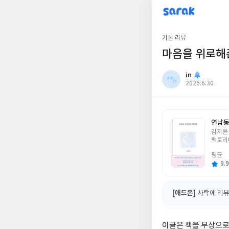
sarak
in
기본 리뷰
마음을 위로해
in
작
2026.6.30
성
일
연남동
글
김지윤
쓴
팩토리
이
평균
9.9
[애드온]
사락에 리뷰
이글은 책을 무상으로