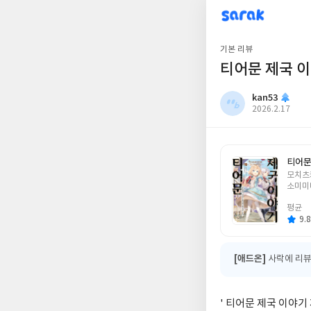
sarak
kan53
기본 리뷰
티어문 제국 이
kan53
작
2026.2.17
성
일
티어문
글
모치츠
쓴
소미미
이
평균
9.8
[애드온]
사락에 리뷰
' 티어문 제국 이야기 제