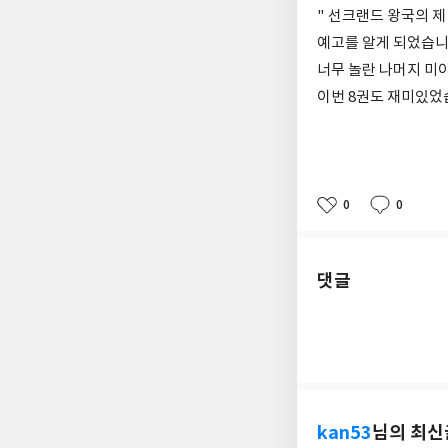
" 선크랜드 왕국의 제
예고를 알게 되었습니
너무 놀란 나머지 미
이번 8권도 재미있었
0
0
좋
댓
작
아
글
성
요
일
댓글
kan53
님의 최신