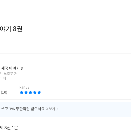
야기 8권
 제국 이야기 8
키 노조무 저
디어
kan53
 (10)
 쓰고
3% 무한적립 받으세요
더보기
 8권 ' 은