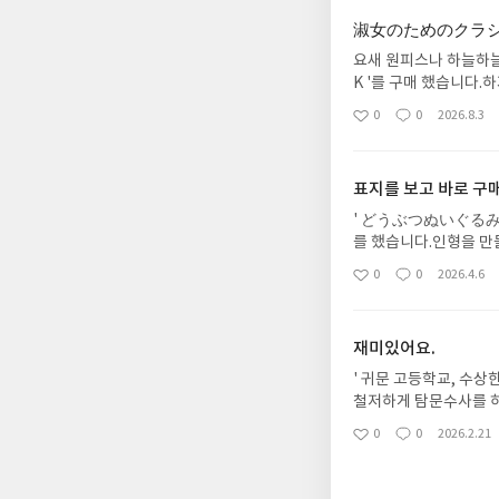
淑女のためのクラシカ
요새 원피스나 하늘하
K '를 구매 했습니다.
닐 생각 하니 좋아요.
0
0
2026.8.3
좋
댓
작
아
글
성
요
일
표지를 보고 바로 구
' どうぶつぬいぐるみB
를 했습니다.인형을 만
을 빌려달라고 하네요.
0
0
2026.4.6
좋
댓
작
아
글
성
요
일
재미있어요.
' 귀문 고등학교, 수상
철저하게 탐문수사를 하
오면 좋겠다는 생각도 
0
0
2026.2.21
좋
댓
작
아
글
성
요
일