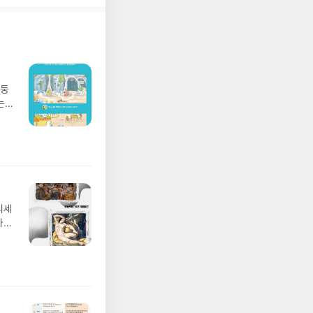
망둥
는
져
02
 업
 :
 확인
도로
연락
디세
누락
나간
(포
풀
정에
 모험
/육
발표일
실
요!