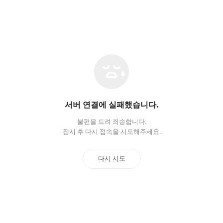
네
트
워
크
오
서버 연결에 실패했습니다.
류
불편을 드려 죄송합니다.
잠시 후 다시 접속을 시도해주세요.
다시 시도