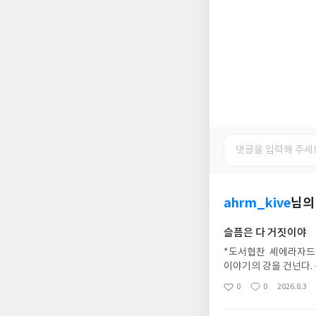
ahrm_kive
님의
슬픔은 다 거짓이야
*도서협찬 셰에라자드가
이야기의 강을 건넌다.
주는 이야기들은 어쩐지
0
0
2026.8.3
좋
댓
작
여겨지는 핏줄인 선지자
아
글
성
유리방이 딸려 있었으며
요
일