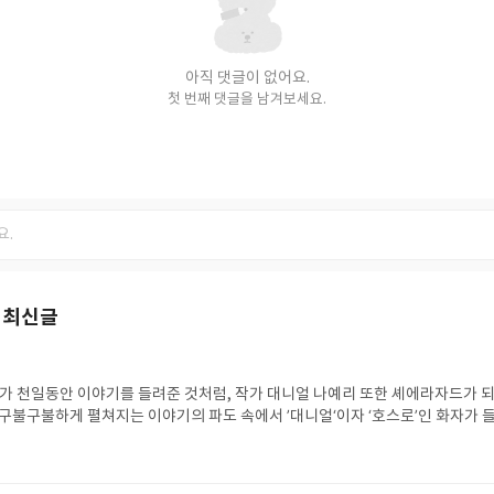
아직 댓글이 없어요.
첫 번째 댓글을 남겨보세요.
 최신글
 천일동안 이야기를 들려준 것처럼, 작가 대니얼 나예리 또한 셰에라자드가 
 구불구불하게 펼쳐지는 이야기의 파도 속에서 ’대니얼‘이자 ‘호스로’인 화자가 
 조금 슬프다.🥲(나만 그럴 수 있음) 화자인 호스로의 가족은 이란에서 고귀하
 무함마드의 후손 ‘사예드’였다. 두 사람 모두 의사였고, 집에는 새들이 날아다
 할아버지는 마을 전체를 소유했을 정도로 풍족했다. 그러나 엄마 시마가 추방 