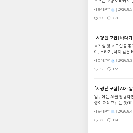
우스는 고향 이타케로 
것을 협박하는 장면에선
다. 그리스 철학 전공
만, 내심 ‘당신이 구
별
리뷰어클럽
2026.8.5
어내, 고전이 낯선 독자
을 것이다. 한 마디로 
명
작
39
253
의 대서사시가 가장 읽
물에겐 이 찌질함이 속
좋
댓
작
성
아
글
성
혜원 역출판사이화북스 예스
는 계층이거나 명망있는
일
요
일
자 : 2026.08.13
싶었던게 분명하다. 솔
주소/연락처를 업데이트 
[서평단 모집] 바다가
기가 어려운 소설집이라
먼저 작성한 리뷰를 올려
르구나🤭)🔖 호의는 
호기심 많고 모험을 좋
글의 댓글로 신청해주세
호의들은, 말하자면, 
이, 소라게, 낙지 같
도서/상품 발송- 도서
신기하게도 오래 유지되고
데, 과연 바다에 무슨
니다.- 주소/연락처에
별
리뷰어클럽
2026.8.3
보세요!바다가 사라졌다
명
작
리뷰 작성- 도서/상품을
26
122
6.08.03 ~ 2026.
좋
댓
작
성
내 미작성, 불성실한 리
아
글
성
데이트 : 신청 전 상품
일
럽은 개인의 감상이 포
요
일
기대평 댓글을 작성해주
해주세요!- '사락' 개
[서평단 모집] AI가
개설하지 않으셔도 됩니
업무에는 AI를 활용하면
처 (클릭 시 수정 가
쟁이 재테크』는 챗GP
될 수 있습니다(재발송 
다. 재무 진단부터 주식
스트가 아닌 '리뷰'로 
별
리뷰어클럽
2026.8.4
차 재무 전문가의 맞춤
명
작
서 제외될 수 있습니다
29
194
던지는 사람이 돈을 법
좋
댓
작
성
아
글
성
알아서 굴려주는 월급쟁
일
요
일
신청기간 : 2026.08.0