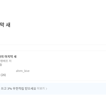
막 새
다의 마지막 새
그랭베르 저
들
ahrm_kive
 (26)
 쓰고
3% 무한적립 받으세요
더보기