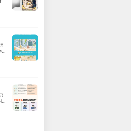
나간
하지
풀
있었
 모험
 인
/육
하
발표일
집고
실
하
요!
 다
 이
못한
망둥
 ▶
음은,
는
발송됩
져
 ▶
02
기간
 업
어클
 :
 확인
도로
연락
월급
누락
니
(포
20년
정에
문을
I가
5명
 ▶