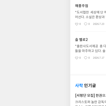
하면서 호스로는 가난한
해풍주점
교로 개종했기 때문이다
메아리가 되어 흩어질 
*도서협찬 세상에 단 
야기를 전해야 하기 때
어선다. 소설은 환상과
에 없다. 그 결과 이
가 쏠린다. 소설의 처
0
0
2026.7.23
좋
댓
작
이야기‘는 난민으로서 
된다. 이 동굴은 사실
아
글
성
매혹적이다. 친구들은 
서는 신화적인 존재에 
요
일
화들이 자아내는 이야기
에 다시 투누흐가 사는
솔 벨로2
아가씨 타마르와 제빵사
되어서. 그 즈음에는 
가는 끊어지고 찢긴 이
부지로 선정되어, 거대
*출판사도서제공 총 다
깁기 된 아름다운 천처
람이 반대운동을 벌이지
들을 마주하고 있다. 
주하게 되어 놀랐다. 
자기 차가운 현실로 내
찌질함을 폭로한다. 솔
0
0
2026.7.17
자신의 이야기 뿐만 아
좋
댓
작
쿠족이 머무는 곳이다.
어느 맥락과 관점에서 
아
글
성
지기 때문이다. 그러나
아버지를 가리키는 타마
더라면 더 좋았겠다는 
요
일
시아 문화에 홀리는 자
거인 드나마이 또한 생
보이는 데 반해 속은 
데웠고 아바스의 떨리는 
다. 직관적으로 거인은
고 자신의 진짜 사랑은
야기는 난민의 수치다.(
상력에 의지하여 생명을
해줄 것들>에선 매춘부
다. 숨기는 것이다. 삶
거인 드나마이는 우리가
다. 그가 열일곱살 답
사락
인기글
해 죽을 것이 다. 그러
현실로 독자들을 끌어내
이해가 되지 않았던 인
지?(p.276)
리>로 처음 접했는데, 
귀에서 자신을 구해준 
[서평단 모집] 한권
은 지역에서 벌어지고 
한다. 해리가 계속 만
크리스토퍼 놀란 감독의
깝게 다가온다. 어쩌면
구니가 없었다. 특히 