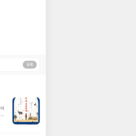
등록
되어
들려
게
니는
당