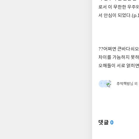
로서 이 무한한 우주
서 안심이 되었다.(p.1
??어쩌면 큰바다쇠오
차이를 가늠하지 못하는
오해들이 서로 얽히면서
추억책방
님 외
댓글
0