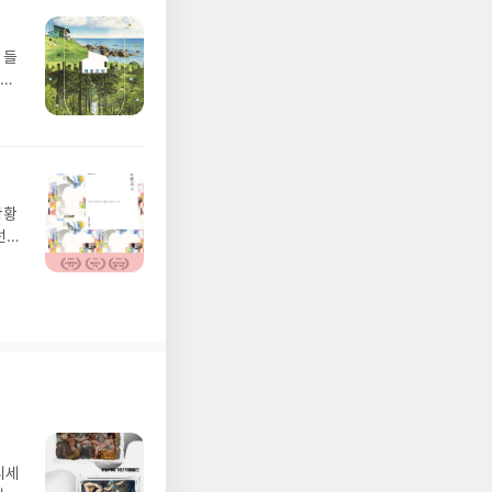
기독
허한
 이
 들
 밖
무게
같은
시작
무척
여기
 문
 끝
다운
장이
 작
공장
 짜
 사
상황
 마
갑
선과
스로
트루
것이
이어
.
있었
페르
고,
하게
을
어렵
구하
 이
 상
억하게
것이
됐건
한
 인
간에
가장
가 뭐
코끼
아
 많
거부
타
어처
디세
만날