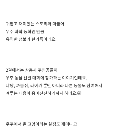
⠀
⠀
귀엽고 재미있는 스토리와 더불어
우주 과학 동화인 만큼
유익한 정보가 한가득이네요.
⠀
⠀
2권에서는 삼총사 주인공들이
우주 동물 선발 대회에 참가하는 이야기인데요.
냐왕, 까불쥐, 라이카 뿐만 아니라 다른 동물도 참여해서
겨루는 내용이 흥미진진하기까지 하네요.🤭
⠀
⠀
우주에서 온 고양이라는 설정도 재미나고