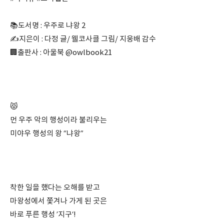
📚도서명 : 우주로 냐왕 2
✍지은이 : 다정 글/ 웰코사클 그림/ 지웅배 감수
🏢출판사 : 아울북 @owlbook21
⠀
⠀
😾
먼 우주 악의 행성이라 불리우는
미야우 행성의 왕 “냐왕”
⠀
⠀
착한 일을 했다는 오해를 받고
마왕성에서 쫓겨나 가게 된 곳은
바로 푸른 행성 ’지구‘!