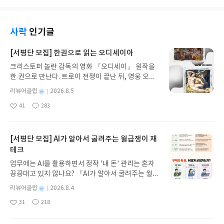
도 들고 동화같기도 하네요. ⠀⠀✨믿음이란 무엇인
고 조선 최초의 소방서 금화도감을 만들고무고한 양
가!란 물음에서 탄생한 이 작품은 일본의 중학교 교과
빈을 노비로 만들어 권세가들에게 바친 김도련 노비
서에도 수록되었다고 해요.믿음을 지키기 위해 달리
사건을 조사해 연루된 자들을 파직시킵니다.⠀⠀태종
사락
인기글
는 메로스는수없이 닥치는 시련에 흔들리기도 하지
의 사람들이던 신하들에게 농락당하면서부들부들하
만결국 그 믿음을 지켜내는데요.인간의 흔들리는 내
던 세종이 카리스마 넘치는 모습으로응징(?)하는 모
[서평단 모집] 한권으로 읽는 오디세이아
면을 아주 잘 표현해놓은것 같습니다.그럼에도 우리
습에 후련하기까지 하네요👍또 한양의 화제때 소헌
크리스토퍼 놀란 감독의 영화 『오디세이』 원작을
는 정의와 믿음을 지키는 것이옳다는 교훈을 주는 소
왕후 또한 카리스마 넘치고요.이런 경험들이 바탕이
한 권으로 만난다. 트로이 전쟁이 끝난 뒤, 영웅 오디
설이네요. ⠀⠀중학교 교과서에 실렸다고 좀 쉬울 줄
되어 그 많은 위대한 업적이 탄생했겠지요.⠀⠀<열혈
세우스는 고향 이타케로 돌아가기 위해 키클롭스, 마
알았더니오랜만에 한페이지 가득 쓰여진 일본어를
세종대왕> 6권은 흔히 우리가 알고 있는 업적들이 나
별
리뷰어클럽
2026.8.5
녀 키르케, 세이렌의 노래, 포세이돈의 분노를 헤쳐
보니압박감이 장난아닙니다.😅그래도 한페이지 읽
오기 전의 이야기라엄마에게도 조금 낯설었는데요.
명
작
41
283
나간다. 그리스 철학 전공자인 옮긴이가 호메로스의
고 나면 압박감마저 무너뜨리는 쾌감을 맛볼 수 있네
그러나..오히려 몰랐던 역사를 알게 되어 매우 흥미로
좋
댓
작
성
아
글
성
방대한 24권 서사를 현대적이고 자연스러운 한국어
요.✌️쾌감을 맛보며 부지런히 차근차근 마지막 페이
웠습니다. ⠀⠀한국인이 가장 존경하는 위인,누구보
일
요
일
로 풀어내, 고전이 낯선 독자도 이야기의 흐름을 놓치
지까지 읽어보겠습니다.^^⠀⠀*모노하우스(@mon
다 백성을 사랑한 세종대왕의 이야기를이렇게나 예
지 않고 끝까지 읽을 수 있다. 3천 년을 이어 온 귀향
ohouse_book )에서 모집한 서평단에 선정되어 도
[서평단 모집] AI가 알아서 굴려주는 월급쟁이 재
쁜 그림책으로 본다는게 얼마나 매력적인지요. (게다
과 모험의 대서사시가 가장 읽기 편한 번역으로 새롭
서를 제공받았습니다. ⠀⠀#달려라메로스 #다자이오
가 이번 편에서는 미소년이 어엿한 장년이 되셨네요
테크
게 펼쳐진다.한권으로 읽는 오디세이아글쓴이호메로
사무 #한일비교읽기시리즈 #모노하우스출판사
🤭)⠀이제 곧 우리가 잘 아는 업적에 관한 이야기들
업무에는 AI를 활용하면서 정작 '내 돈' 관리는 혼자
스 저/육혜원 역출판사이화북스 예스24 바로가기 닫
이 본격적으로 펼쳐질 것 같은데요. 어떻게 또 재미나
끙끙대고 있지 않나요? 『AI가 알아서 굴려주는 월급
기모집인원 : 5명신청기간 : 2026.08.05 ~ 2026.08.
게 풀어나갈지 다음편이 무척 기대됩니다.✨⠀⠀*우
쟁이 재테크』는 챗GPT·클로드·제미나이·퍼플렉시
09발표일자 : 2026.08.13리뷰 작성기한 : 도서/상품
별
리뷰어클럽
2026.8.4
리영웅 서포터즈의 자격으로 아울북(@owlbook21
티를 나만의 재테크 팀으로 만드는 실전 가이드입니
받고 2주 이내 ▶ 주소/연락처 업데이트 : 신청 전 상
명
작
)출판사로부터 도서를 제공받았습니다.⠀⠀#열혈세
31
218
다. 재무 진단부터 주식 투자, 부동산, 절세, 자산 관
좋
댓
작
성
품 받으실 주소/연락처를 업데이트 해주세요! (선정
종대왕 #우리영웅시리즈 #우리영웅서포터즈#만화
아
글
성
리 자동화 루틴까지, 코딩 없이도 프롬프트 하나로 2
일
후 수정 불가)▶ 서평단 신청 방법 : 기대평 댓글을 작
로보는위인전 #세종대왕⠀⠀
요
일
0년 차 재무 전문가의 맞춤 조언을 받을 수 있습니다.