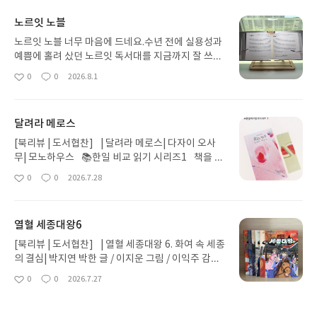
노르잇 노블
노르잇 노블 너무 마음에 드네요.수년 전에 실용성과
예쁨에 홀려 샀던 노르잇 독서대를 지금까지 잘 쓰고
있었는데요.이번엔 노블우드가 예쁘게 나와서 또 사
0
0
2026.8.1
좋
댓
작
봤습니다.기대만큼이나 예쁘고 좋군요. 책등보호도
아
글
성
좋고요.마침 사은품으로 고른 깜냥콜라보 독서대도
요
일
오늘 도착해서집에 노르잇독서대가 3대가 되었습니
달려라 메로스
다.🤭아이들과 하나씩 나눠쓰기로 했네요.
[북리뷰 | 도서협찬]⠀| 달려라 메로스| 다자이 오사
무| 모노하우스⠀📚한일 비교 읽기 시리즈1⠀책을 받
고는 작고 얇은 두께에 우선 놀라고 또 반가웠답니
0
0
2026.7.28
좋
댓
작
다. 그런데 책을 펼치니시원시원한 글자 크기에 반가
아
글
성
움이 배가 됩니다.🤣⠀⠀받자마자 일본어 원문으로
요
일
먼저 한페이지를 읽어보았는데요.역시나 모르는 단
열혈 세종대왕6
어 투성이네요 ㅎㅎㅎ그래도 요미가나가 달려있어
어찌나 반가운지요. 게다가 이야기 끝에는 단어 정리
[북리뷰 | 도서협찬]⠀| 열혈 세종대왕 6. 화여 속 세종
가 되어 있어서공부하기에 이만큼 좋을 수가 있나 싶
의 결심| 박지연 박한 글 / 이지운 그림 / 이익주 감수|
었어요.⠀⠀사실 차근차근 공부하며 읽어나가려고 했
아울북⠀꽃미남 세종대왕님의 카리스마 넘치는 모습
0
0
2026.7.27
좋
댓
작
지만역시나 이야기가 궁금해서 못참고는휘리릭 한글
만나보실까요?🤫⠀📚<열혈 세종대왕> 6권에서는책
아
글
성
로 먼저 읽어보았습니다. ⠀⠀제목만 들어본 책이
과 고기만 좋아하던 여린 세종대왕은상왕의 죽음, 김
요
일
라 어떤 이야기인지 궁금했는데약간 신화같은 느낌
도련 노비 사건, 한양 대화제를 겪으며백성을 돌아보