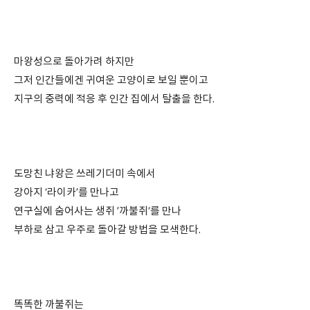
⠀
⠀
마왕성으로 돌아가려 하지만
그저 인간들에겐 귀여운 고양이로 보일 뿐이고
지구의 중력에 적응 후 인간 집에서 탈출을 한다.
⠀
⠀
도망친 냐왕은 쓰레기더미 속에서
강아지 ‘라이카’를 만나고
연구실에 숨어사는 생쥐 ’까불쥐‘를 만나
부하로 삼고 우주로 돌아갈 방법을 모색한다.
⠀
⠀
똑똑한 까불쥐는