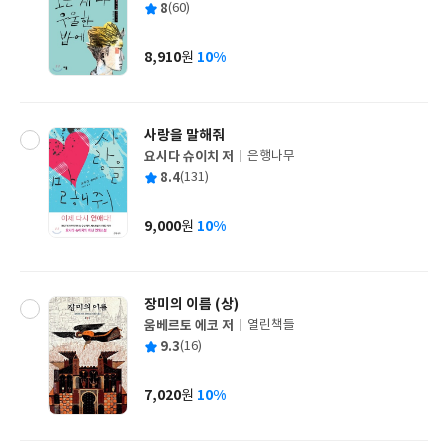
평
8
(60)
쓴
출
균
이
판
사
8,910
10%
원
가
격
사랑을 말해줘
요시다 슈이치 저
은행나무
글
평
8.4
(131)
쓴
출
균
이
판
사
9,000
10%
원
가
격
장미의 이름 (상)
움베르토 에코 저
열린책들
글
평
9.3
(16)
쓴
출
균
이
판
사
7,020
10%
원
가
격