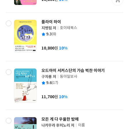
가
격
플라이 하이
지병림 저
호이테북스
글
평
9.3
(8)
쓴
출
균
이
판
사
10,800
10%
원
가
격
오드아이 서커스단의 가슴 벅찬 이야기
구자룡 저
동아일보사
글
평
9.6
(17)
쓴
출
균
이
판
사
11,700
10%
원
가
격
모든 게 다 우울한 밤에
나카무라 후미노리 저
이룸
글