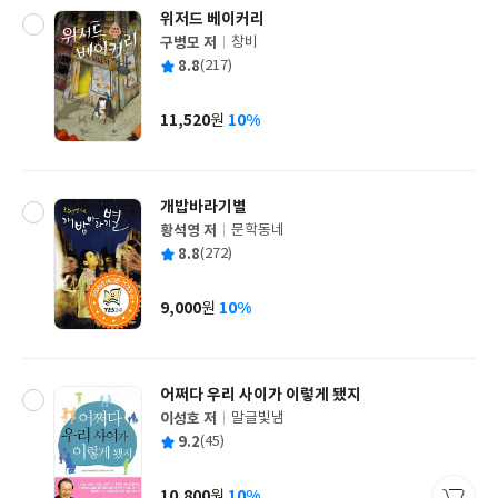
위저드 베이커리
구병모 저
창비
글
평
8.8
(217)
쓴
출
균
이
판
사
11,520
10%
원
가
격
개밥바라기별
황석영 저
문학동네
글
평
8.8
(272)
쓴
출
균
이
판
사
9,000
10%
원
가
격
어쩌다 우리 사이가 이렇게 됐지
이성호 저
말글빛냄
글
평
9.2
(45)
쓴
출
균
이
판
사
10,800
10%
원