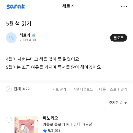
sarak
헤르네
저
5월 책 읽기
장
헤르네
팔로우
작
2009.4.30
성
일
4월에 시험본다고 책을 많이 못 읽었어요
5월에는 조금 여유를 가지며 독서를 많이 해야겠어요
전체 0/22
카트 넣기
엑셀 다운로드
다른 리스트에 넣기
추가한 순
피노키오
카를로 콜로디 저
인디고(글담)
글
평
9.1
(61)
쓴
출