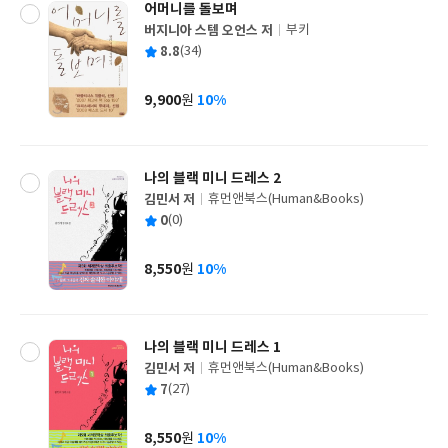
어머니를 돌보며
버지니아 스템 오언스 저
부키
글
평
8.8
(34)
쓴
출
균
이
판
사
9,900
10%
원
가
격
나의 블랙 미니 드레스 2
김민서 저
휴먼앤북스(Human&Books)
글
평
0
(0)
쓴
출
균
이
판
사
8,550
10%
원
가
격
나의 블랙 미니 드레스 1
김민서 저
휴먼앤북스(Human&Books)
글
평
7
(27)
쓴
출
균
이
판
사
8,550
10%
원