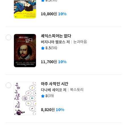
평
8.5
(91)
쓴
출
균
이
판
사
10,800
10%
원
가
격
셰익스피어는 없다
버지니아 펠로스 저
눈과마음
글
평
8.5
(56)
쓴
출
균
이
판
사
11,700
10%
원
가
격
아주 사적인 시간
다나베 세이코 저
북스토리
글
평
8
(39)
쓴
출
균
이
판
사
8,820
10%
원
가
격