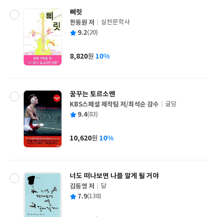
삐릿
한동원 저
실천문학사
글
평
9.2
(20)
쓴
출
균
이
판
사
8,820
10%
원
가
격
꿈꾸는 토르소맨
KBS스페셜 제작팀 저/최석순 감수
글담
글
평
9.4
(83)
쓴
출
균
이
판
사
10,620
10%
원
가
격
너도 떠나보면 나를 알게 될 거야
김동영 저
달
글
평
7.9
(138)
쓴
출
균
이
판
사