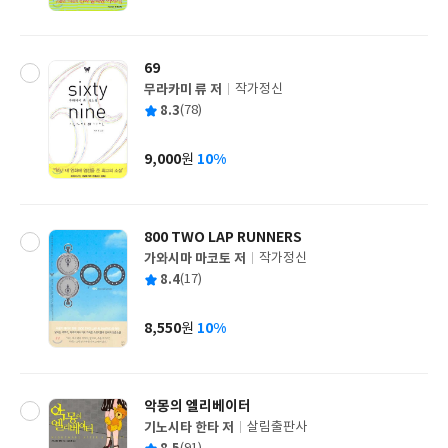
가
격
69
무라카미 류 저
작가정신
글
평
8.3
(78)
쓴
출
균
이
판
사
9,000
10%
원
가
격
800 TWO LAP RUNNERS
가와시마 마코토 저
작가정신
글
평
8.4
(17)
쓴
출
균
이
판
사
8,550
10%
원
가
격
악몽의 엘리베이터
기노시타 한타 저
살림출판사
글