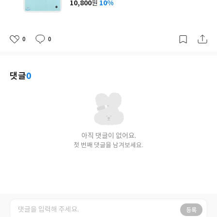
10,800
10%
원
가
격
0
0
좋
댓
작
아
글
성
요
일
댓글
0
아직 댓글이 없어요.
첫 번째 댓글을 남겨보세요.
등록