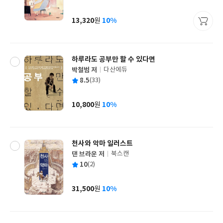
균
이
판
사
13,320
10%
원
가
격
하루라도 공부만 할 수 있다면
박철범 저
다산에듀
글
평
8.5
(33)
쓴
출
균
이
판
사
10,800
10%
원
가
격
천사와 악마 일러스트
댄 브라운 저
북스캔
글
평
10
(2)
쓴
출
균
이
판
사
31,500
10%
원
가
격