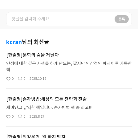
등록
kcran
님의 최신글
[한줄평]문학의 숲을 거닐다
인생에 대한 깊은 사색을 하게 만드는, 짧지만 인상적인 에세이로 가득한
책
0
0
2025.10.19
좋
댓
작
아
글
성
요
일
[한줄평]손자병법:세상의 모든 전략과 전술
재미있고 유익한 책입니다. 손자병법 책 중 최고!!!
0
0
2025.8.17
좋
댓
작
아
글
성
요
일
[한줄평]워킹우먼, 일 하지 말자