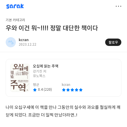
sarak
kcran
저
기본 카테고리
장
우와 이건 뭐~!!!! 정말 대단한 책이다
kcran
팔로우
작
2023.12.22
성
일
오십에 읽는 주역
글
강기진 저
쓴
유노북스
이
평균
kcran
8.4 (220)
나이 오십구세에 이 책을 만나 그동안의 실수와 과오를 절실하게 깨
닫게 되었다. 조금만 더 일찍 만났더라면..!