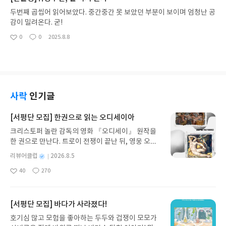
두번째 곱씹어 읽어보았다. 중간중간 못 보았던 부분이 보이며 엄청난 공
감이 밀려온다. 굳!
0
0
2025.8.8
좋
댓
작
아
글
성
요
일
사락
인기글
[서평단 모집] 한권으로 읽는 오디세이아
크리스토퍼 놀란 감독의 영화 『오디세이』 원작을
한 권으로 만난다. 트로이 전쟁이 끝난 뒤, 영웅 오디
세우스는 고향 이타케로 돌아가기 위해 키클롭스, 마
별
리뷰어클럽
2026.8.5
녀 키르케, 세이렌의 노래, 포세이돈의 분노를 헤쳐
명
작
40
270
나간다. 그리스 철학 전공자인 옮긴이가 호메로스의
좋
댓
작
성
아
글
성
방대한 24권 서사를 현대적이고 자연스러운 한국어
일
요
일
로 풀어내, 고전이 낯선 독자도 이야기의 흐름을 놓치
지 않고 끝까지 읽을 수 있다. 3천 년을 이어 온 귀향
[서평단 모집] 바다가 사라졌다!
과 모험의 대서사시가 가장 읽기 편한 번역으로 새롭
호기심 많고 모험을 좋아하는 두두와 겁쟁이 모모가
게 펼쳐진다.한권으로 읽는 오디세이아글쓴이호메로