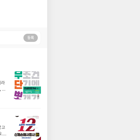
등록
니라
 저
 연
무
부분
잡고
.