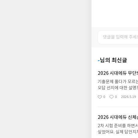
-
님의 최신글
2026 시대에듀 무
기출문제 풀다가 모르는
오답 선지에 대한 설명
는 기출문제 위주로 공
0
0
2026.5.19
좋
댓
작
도별로 풀다가 약한 과
아
글
성
료 동영상 강의도 도움
요
일
은 강의로 다시 한번 
2026 시대에듀 신
2차 시험 준비를 하면서
싶었어요. 실제 답안지