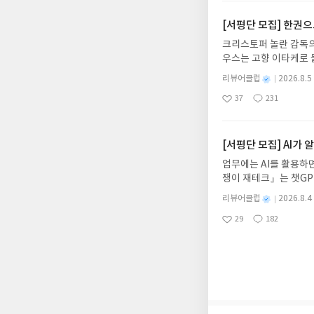
요
일
기대평 댓글을 작성해주
해주세요!- '사락' 개
[서평단 모집] 한권
개설하지 않으셔도 됩니
크리스토퍼 놀란 감독의
처 (클릭 시 수정 가
우스는 고향 이타케로 
될 수 있습니다(재발송 
다. 그리스 철학 전공
스트가 아닌 '리뷰'로 
별
리뷰어클럽
2026.8.5
어내, 고전이 낯선 독자
명
작
서 제외될 수 있습니다
37
231
의 대서사시가 가장 읽
좋
댓
작
성
아
글
성
혜원 역출판사이화북스 예스
일
요
일
자 : 2026.08.13
주소/연락처를 업데이트 
[서평단 모집] AI가
먼저 작성한 리뷰를 올려
업무에는 AI를 활용하면
글의 댓글로 신청해주세
쟁이 재테크』는 챗GP
도서/상품 발송- 도서
다. 재무 진단부터 주식
니다.- 주소/연락처에
별
리뷰어클럽
2026.8.4
차 재무 전문가의 맞춤
명
작
리뷰 작성- 도서/상품을
29
182
던지는 사람이 돈을 법
좋
댓
작
성
내 미작성, 불성실한 리
아
글
성
알아서 굴려주는 월급쟁
일
럽은 개인의 감상이 포
요
일
신청기간 : 2026.08.0
주소/연락처 업데이트 :
평단 신청 방법 : 기
신청 전, 꼭 확인해주세요
개편되어 별도로 개설하