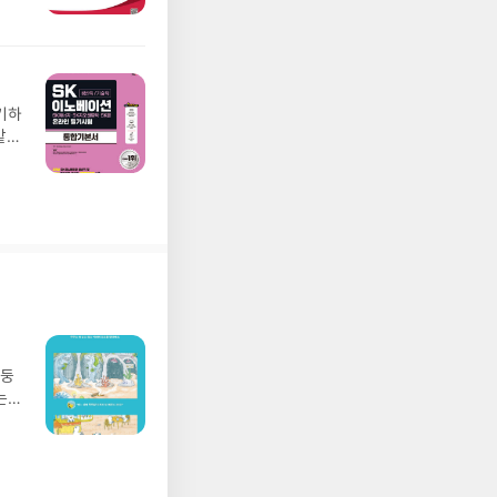
렇게
게 공
는
 생
기하
같은
어본
할 수
 가
실
 수
망둥
는
져
02
 업
 :