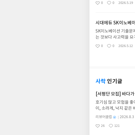
특히 그림 자료나 판례
0
0
2026.5.19
좋
댓
작
되는지 맥락을 파악할 수
아
글
성
부하는 데 도움이 됐어
요
일
데도 효과적이었어요. 
시대에듀 SK이노베
각해요.
SK이노베이션 기출문제
는 것보다 사고력을 요
부분은 꾸준히 연습하면
0
0
2026.5.12
좋
댓
작
게 큰 도움이 됐어요. 
아
글
성
있었거든요. 오답노트 
요
일
이드도 있어서 채용 전
전 감각 익히는 데 이 
있으니까요.
사락
인기글
[서평단 모집] 바다가
호기심 많고 모험을 좋
이, 소라게, 낙지 같
데, 과연 바다에 무슨
별
리뷰어클럽
2026.8.3
보세요!바다가 사라졌다
명
작
26
121
6.08.03 ~ 2026.
좋
댓
작
성
아
글
성
데이트 : 신청 전 상품
일