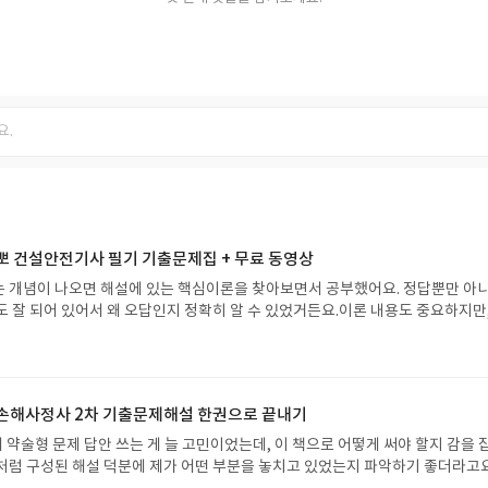
단뽀 건설안전기사 필기 기출문제집 + 무료 동영상
 개념이 나오면 해설에 있는 핵심이론을 찾아보면서 공부했어요. 정답뿐만 아
도 잘 되어 있어서 왜 오답인지 정확히 알 수 있었거든요.이론 내용도 중요하지만,
부하는 편인데, 7개년 기출문제가 연도별로 정리되어 있어서 좋았습니다. 처음엔
목은 문제만 모아서 다시 풀어보면서 취약 부분을 보충했어요.CBT 모의고사랑 
이 많이 됐습니다. 모의고사로 시간 재면서 실제 시험처럼 연습해보고, 중요한 
들으면서 정리하니까 확실히 머리에 더 잘 들어오더라고요.
체손해사정사 2차 기출문제해설 한권으로 끝내기
 약술형 문제 답안 쓰는 게 늘 고민이었는데, 이 책으로 어떻게 써야 할지 감을 
처럼 구성된 해설 덕분에 제가 어떤 부분을 놓치고 있었는지 파악하기 좋더라고요