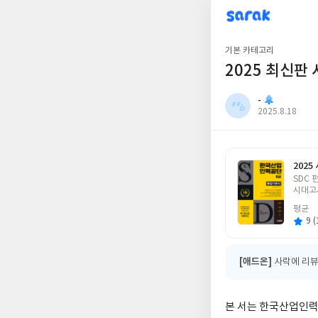
sarak
-
기본 카테고리
2025 최신
-
작
2025.8.18
성
일
202
글
SDC 
쓴
시대고
이
평균
9 (
[애드온]
사락에 리뷰
본 서는 한국산업인력