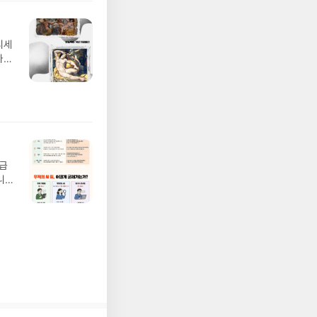
 확인
도로
연락
디세
누락
나간
(포
풀
정에
 모험
/육
발표일
실
요!
 이
월급
 ▶
니
발송됩
20년
 ▶
문을
기간
I가
어클
5명
 ▶
 서
 ※
로
정