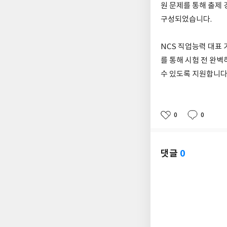
원 문제를 통해 출제 
구성되었습니다.
NCS 직업능력 대표
를 통해 시험 전 완벽
수 있도록 지원합니다.
0
0
좋
댓
작
아
글
성
요
일
댓글
0