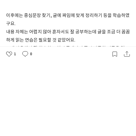
이후에는 중심문장 찾기, 글에 짜임에 맞게 정리하기 등을 학습하였
구요.
내용 자체는 어렵지 않아 혼자서도 잘 공부하는데 글을 조금 더 꼼꼼
하게 읽는 연습은 필요할 것 같았어요.
교재 이용해서 잘 학습하고 실전 문제까지 풀면 비문학 지문을 읽고
1
0
요약하는 힘이 더욱 길러질 것 같네요.
좋
댓
작
아
글
성
또한 비문학 지문을 읽고 다양한 교과 연계 상식도 학습할 수 있어
요
일
좋을 듯 합니다.
꾸준히 학습하여 독해 실력 향상 시켜야겠어요.
별시
님이 좋아합니다