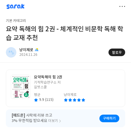
sarak
냥이제로
저
기본 카테고리
장
요약 독해의 힘 2권 - 체계적인 비문학 독해 학
습 교재 추천
냥이제로
팔로우
작
2024.11.26
성
일
요약독해의 힘 2권
글
기적학습연구소 저
쓴
길벗스쿨
이
평균
냥이제로
9.9 (115)
[애드온]
사락에 리뷰 쓰고
구매하기
3% 무한적립 받으세요
더보기