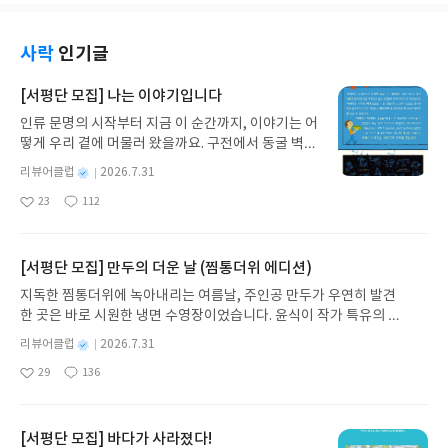
이 들었습니다. 무엇보다 정신과 의사가 '선생님'으
바라보는 관점'으로 설명한다는 점입니다. 핵심을 짚
자리 잡고 있었습니다. 그러던 찰나에 《질문 잘 하는
로 등장해 상담을 이끌어가는 플롯인데, 느닷없이
어내되 너무 깊게 들어가서 길을 잃게 만들지 않고,
법》이라는 책을 접하게 되었습니다.이 책은 총 3부
'개인 교사'로서의 활용법이 나오는 것은 다소 뜬금
그렇다고 얕게 다루지도 않는 적절한 밸런스가 좋았
로 구성되어 있습니다. 1부에서는 좋은 질문의 이해
사락
인기글
없게 느껴졌습니다.그럼에도 불구하고 이 책의 진가
습니다. 덕분에 지금의 AI가 연산 속도의 향상과 알고
를 돕고, 2부에서는 초격차 리더가 되는 질문을 하기
는 마음의 상태에 따라 어떤 프롬프트를 활용해 심리
리즘의 혁신 그리고 방대한 데이터라는 3박자가 맞
위한 10가지 공식을 소개하며, 3부에서는 실사례를
[서평단 모집] 나는 이야기입니다
치료에 접근해야 하는지 알게 해준다는 점입니다. 병
물려 비약적으로 발전한 과학적 결실임을 명확히 이
통해 실전에 어떻게 적용하는지 설명합니다. 저에게
명에 따라 처방이 다르듯, 내 마음의 상태에 맞는 접
인류 문명의 시작부터 지금 이 순간까지, 이야기는 어
해할 수 있었습니다. 또한, 본질을 흐릴 수 있는 복잡
는 3부가 가장 인상 깊었는데, 특히 '나를 성장시키는
근법을 제시합니다.시간이 부족한 독자라면 목차에
떻게 우리 곁에 머물러 왔을까요. 구전에서 동굴 벽화
한 지점에 이르면 "구구절절 설명하지 않겠다"며 과
질문' 부분이 좋았습니다. 그동안 저는 '타인에게 어
서 6장 "AI를 활용해 심리치료를 해 보자" 부분만 먼
와 점토판을 거쳐 종이와 책으로, 그리고 오늘날 수천
감히 선을 긋고 흐름을 유지하려는 모습도 인상적이
떻게 하면 질문을 잘할 수 있을까'에 대해서만 고민해
별
리뷰어클럽
2026.7.31
저 읽어 보아도 좋습니다. 가령, 마음을 차분하게 가
권의 인쇄본으로 이어지는 이야기의 여정을 따라가
었습니다. 책의 마지막에 수록된 '용어집' 역시 낯선
왔지, 정작 '나 자신'에게 질문할 생각은 미처 하지 못
명
작
라앉히고 싶을 때 프롬프트에 구구절절 상황을 설명
23
112
는 그림책입니다. 때로는 즐거움을, 때로는 위로를,
단어들을 책 내부에서 바로 이해할 수 있도록 도와주
했기 때문입니다.육아를 하게 되면서 체력적으로나
좋
댓
작
성
하는 대신 "마음챙김"이라는 정확한 심리학적 용어
아
글
성
때로는 두려움의 대상이 되기도 했던 이야기가 우리
어 독자를 향한 세심한 배려가 느껴졌습니다.무엇보
심리적으로 많이 지치고 힘든 나날을 보내고 있던 저
일
요
일
를 입력함으로써 프롬프트를 보다 효과적으로 작성
일상에 어떻게 녹아들어 있는지 되짚어보며 이야기
다 마지막 장인 'AI의 의미'가 인상이 깊었습니다. 특
에게, 책이 제시한 '회복탄력성 질문'은 지친 내 마음
할 수 있습니다. 여기에 부록으로 수록된 'AI 멘탈 케
가 지닌 본질적 가치와 이야기를 누리는 기쁨을 다시
히 "AI는 능숙한 코더이지만 훌륭한 프로그래머는 아
[서평단 모집] 만두의 더운 날 (찜통더위 에디션)
을 위로하고 다독이는 시간을 가져야겠다고 다짐하
어 Q&A'와 '프롬프트 예시 모음집'은 책을 다 읽은
발견하게 합니다.나는 이야기입니다글쓴이댄 야카리
니다" 라는 문장과 "인공지능 모델에 욕망, 신념, 목
는 계기가 되었습니다.다만 한 가지 아쉬운 점을 꼽자
지독한 찜통더위에 녹아내리는 여름날, 주인공 만두가 우연히 발견
후에도 언제든 꺼내 쓸 수 있습니다.이 책은 AI를 활
노 글/유수현 역출판사소원나무 예스24 바로가기 닫
표가 없다는 점이 가장 큰 장점"이라는 구절에 크게
면, 2부 '초격차 리더 되는 질문 공식'에서 제시된 예
한 곳은 바로 시원한 냉면 수영장이었습니다. 윤식이 작가 특유의 유
용해 안전하고 효과적으로 나만의 멘탈을 관리하고
기모집인원 : 10명신청기간 : 2026.07.31 ~ 2026.0
공감하였습니다. 결국 전체 맥락을 짚고 비전을 제시
시들이 주로 상급자나 리더의 입장에 조금 더 치우쳐
머러스한 캐릭터와 밝은 색감으로 그려낸 이 국내 창작 그림책은 무
싶은 이들에게 훌륭한 나침반이 되어줍니다. 마음이
8.04발표일자 : 2026.08.06리뷰 작성기한 : 도서/상
하는 영역은 여전히 인간의 몫이라는 뜻이기 때문입
별
리뷰어클럽
2026.7.31
있다는 점이었습니다. 누구에게나 보편적으로 통할
더위에 지친 독자들에게 상상만으로도 더위가 싹 가시는 통쾌한 탈출
흔들리는 날, 나에게 필요한 부분만 쏙쏙 골라 참고하
명
작
품 받고 2주 이내 ▶ 주소/연락처 업데이트 : 신청 전
니다.물론 아쉬운 점도 존재합니다. 저자가 아무리 수
수 있는 일상적인 예시들이 조금 더 보강된다면 좀 더
29
136
구를 선사합니다. 소원나무 베스트셀러 시리즈의 세 번째 이야기로,
좋
댓
작
성
며 일상에 적용할 수 있는 유용한 가이드북으로 추천
상품 받으실 주소/연락처를 업데이트 해주세요! (선
학 공식을 빼고 눈높이를 낮추려고 노력했어도, 책을
유용하게 와닿았을 것 같다는 생각이 들었습니다.
아
글
성
만두가 풍덩 빠진 차가운 냉면 물결 속에서 짜릿한 여름 해방감을 만
일
하고 싶습니다.#리뷰어클럽리뷰
정 후 수정 불가)▶ 서평단 신청 방법 : 기대평 댓글을
읽는 내내 물 흐르듯이 술술 이해되지는 않았습니다.
《질문 잘 하는 법》은 외부에만 향해 있던 질문의
요
일
끽하는 모습이 마음속까지 시원하게 파고듭니다.만두의 더운 날 (찜
작성해주세요! 먼저 작성한 리뷰를 올려주시면 당첨
모든 내용을 완벽하게 이해하려고 욕심을 낸다면 생
화살표를 내 안으로도 돌려놓을 수 있게 해 준 고마운
통더위 에디션)글쓴이윤식이 저출판사소원나무 예스24 바로가기 닫
[서평단 모집] 바다가 사라졌다!
확률이 올라갑니다!! ※ 신청 전, 꼭 확인해주세요!-
각보다 진도를 나가기가 쉽지 않을 수 있습니다. 하지