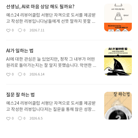
선생님, AI로 마음 상담 해도 될까요?
예스24 리뷰어클럽 서평단 자격으로 도서를 제공받
고 작성한 리뷰입니다남들에게 선뜻 말하지 못할 고
민들을 AI를 통해 상담받는 것이 익숙한 요즘입니다.
0
0
2026.7.11
좋
댓
작
어떻게 하면 AI와 깊이 있는 심리 상담을 나눌 수 있
아
글
성
을지에 대한 실천적인 팁을 기대하며 《선생님, AI로
요
일
마음 상담 해도 될까요?》를 펼치게 되었습니다.이
AI가 일하는 법
책은 시작과 동시에 등장인물을 소개하며, 선생님과
상담을 나누는 형태의 '말풍선' 포맷을 적극적으로
AI에 대한 관심은 늘 있었지만, 정작 그 내부가 어떤
활용합니다. 덕분에 오롯이 텍스트로만 빽빽한 일반
원리로 돌아가는지는 잘 알지 못했습니다. 막연한 두
적인 책들에 비해 만화책을 읽듯 친숙하고 매끄럽게
려움과 호기심이 공존하는 중 《AI가 일하는 법》 책
0
0
2026.6.14
좋
댓
작
읽힙니다.심리와 관련된 낯선 용어들이 다시 등장할
을 발견하게 되었습니다. 기술적인 전문 지식이 없어
아
글
성
때마다 이전에 해당 용어가 처음 설명되었던 페이지
선뜻 펼치기가 망설여졌지만, 이 책의 '옮긴이 머리
요
일
가 적혀있어, 용어가 생소해 흐름을 놓치기 쉬운 독자
말'과 저자의 '머리말'에 적힌 구절들이 저에게 큰 용
질문 잘 하는 법
들이 언제든 앞장으로 돌아가 개념을 확인하고 올 수
기를 주었습니다. "비전문가의 눈높이에 맞춰 복잡한
있습니다. 덕분에 흐름을 놓치지 않고 끝까지 몰입해
수학은 배제하고 이해하기 쉬운 사례를 통해 설명하
예스24 리뷰어클럽 서평단 자격으로 도서를 제공받
읽을 수 있었습니다.반면 아쉬운 대목도 존재합니다.
겠다"는 옮긴이의 다짐과, "까다로운 수학을 파고들
고 작성한 리뷰입니다저는 질문을 통해 많은 성장을
어떤 AI를 선택하면 좋을지에 대한 툴 소개나, AI를
지 않고도 AI가 어떻게 작동하는지 가능한 자세히 설
이루었고, 질문을 통해 동료들이 성장할 수 있도록 도
0
0
2026.6.5
개인 교사로 활용하는 법을 다룬 부분이 그렇습니다.
좋
댓
작
명하는 것이 목표"라는 저자의 선언을 보고 이 책이
왔던 소중한 경험이 있습니다. 좋은 질문이 가진 위력
아
글
성
이미 AI가 일상에 깊숙이 자리 잡은 시점에서 굳이 지
라면 나도 도전해 볼 수 있겠다는 확신이 들었습니다.
을 온몸으로 느꼈기에, 늘 마음 한 구석에 '어떻게 하
요
일
면을 할애해 툴을 소개할 필요가 있었을까 하는 의문
이 책의 가장 큰 장점은 저자가 말했듯 '나무 위에서
면 조금 더 좋은 질문을 할 수 있을까?' 하는 고민이