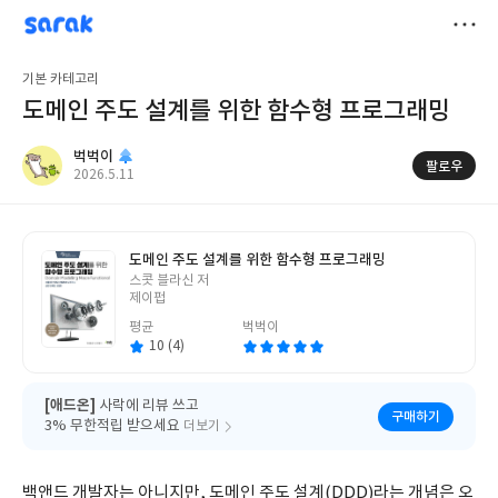
sarak
벅벅이
저
기본 카테고리
장
도메인 주도 설계를 위한 함수형 프로그래밍
벅벅이
팔로우
작
2026.5.11
성
일
도메인 주도 설계를 위한 함수형 프로그래밍
글
스콧 블라신 저
쓴
제이펍
이
평균
벅벅이
10 (4)
[애드온]
사락에 리뷰 쓰고
구매하기
3% 무한적립 받으세요
더보기
백앤드 개발자는 아니지만, 도메인 주도 설계(DDD)라는 개념은 오