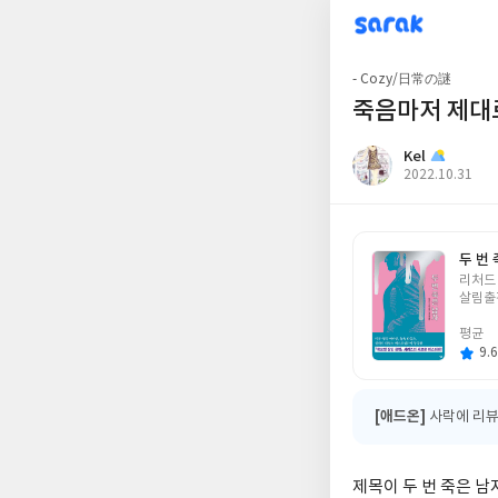
sarak
Kel
- Cozy/日常の謎
죽음마저 제대
Kel
작
2022.10.31
성
일
두 번
글
리처드
쓴
살림출
이
평균
9.6
[애드온]
사락에 리뷰
제목이 두 번 죽은 남자