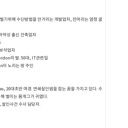
 돈을 벌기위해 수단방법을 안가리는 개발업자, 잔머리는 엄청 굴
과거 마약상 출신 건축업자
i
s, 보석업자
 Gordon의 딸. 50대, IT관련일
, Ian이 노리는 땅 주인
eitas, 20대초반 여경. 연쇄살인범을 잡는 꿈을 가지고 있다. 수
해 벌이는 몸개그가 귀엽다.
son, 살인사건 수사 담당자.