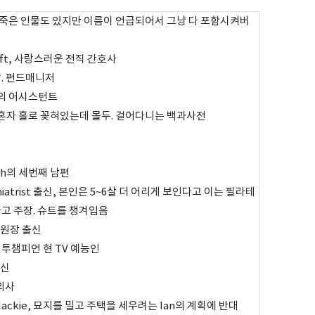
서 죽은 인물도 있지만 이름이 언급되어서 그냥 다 포함시켜버
roft, 사랑스러운 전직 간호사
 딸. 펀드매니저
nna의 어시스턴트
나 혼자 홀로 꽂혀있는데 몰두. 걸어다니는 백과사전
beth의 세번째 남편
aychiatrist 출신, 본인은 5~6살 더 어리게 보인다고 이는 필라테
고 주장. 슈트를 챙겨입음
조의원장 출신
 전 권투챔피언 현 TV 예능인
출신
수의사
w Mackie, 묘지를 밀고 주택을 세우려는 Ian의 계획에 반대