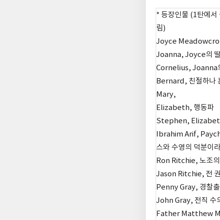
* 등장인물 (1탄에
림)
Joyce Meadowc
Joanna, Joyce의
Cornelius, Joa
Bernard, 친절하
Mary,
Elizabeth, 행동파
Stephen, Eliza
Ibrahim Arif, P
스와 수영의 덕분이라
Ron Ritchie, 노
Jason Ritchie,
Penny Gray, 경찰
John Gray, 전직 
Father Matthe