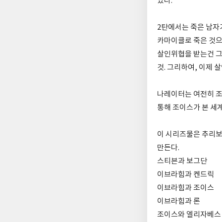
었다.
2탄에서는 죽은 남자
카마이클로 죽은 것으
살인위협을 받는건 그
것. 그리하여, 이제 
나레이터는 여전히 조
통해 조이스가 본 세
이 시리즈물은 추리보
만든다.
스티븐과 보그단
이브라힘과 켄드릭
이브라힘과 조이스
이브라힘과 론
조이스와 엘리자베스