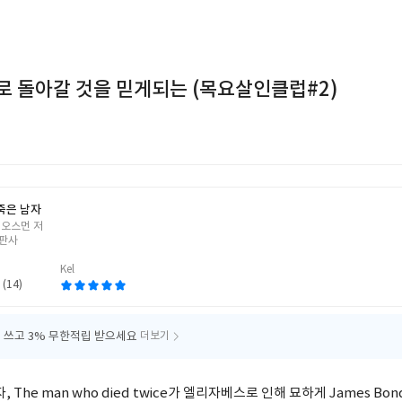
로 돌아갈 것을 믿게되는 (목요살인클럽#2)
 죽은 남자
 오스먼 저
판사
Kel
 (14)
 쓰고
3% 무한적립 받으세요
더보기
, The man who died twice가 엘리자베스로 인해 묘하게 James Bo