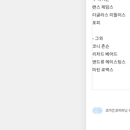
랜스 제임스
더글라스 미들미스
포피
- 그외
코니 존슨
리차드 베어드
앤드류 헤이스팅스
마틴 로맥스
코가긴코끼리
님 