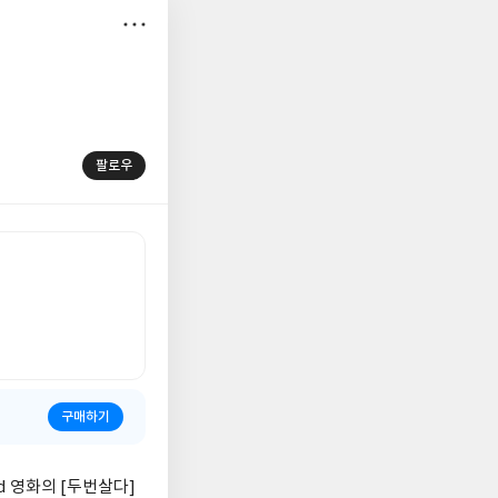
저
장
팔로우
구매하기
nd 영화의 [두번살다]