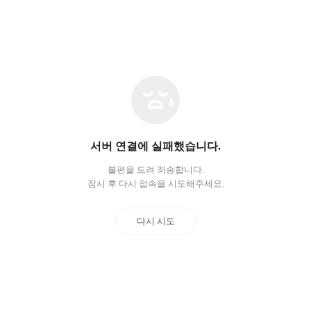
네
트
워
크
오
서버 연결에 실패했습니다.
류
불편을 드려 죄송합니다.
잠시 후 다시 접속을 시도해주세요.
다시 시도