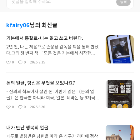
등록
kfairy06
님의 최신글
기본에서 통찰로-나는 읽고 쓰고 버린다.
2년 전, 나는 처음으로 손웅정 감독을 책을 통해 만났
다.그의 첫 번째 책 「모든 것은 기본에서 시작한
다」는 축구 인생의 궤적과 훈련 철학을 담고 있었지
0
0
2025.9.15
좋
댓
작
만, 나에게는 시대적 맥락도, 축구 지식도 낯설어 쉽
아
글
성
게 와닿지 않았다. 결국 중간에서 읽기를 멈췄지만,
요
일
저돌적이고 자기 통제를 넘어 약간은 강박적으로까
돈의 얼굴, 당신은 무엇을 보았나요?
지 보이는 ‘기본’에 대한 집념만은 분명 그가 범상치
않은 사람임을 보여주었다.‘아, 이런 성향과 집념이
- 신뢰의 척도이자 삶인 돈 :이번에 읽은 《돈의 얼
손흥민을 월드스타로 만든 원동력이었구나’라는 메
굴》은 한국뿐 아니라 미국, 일본, 레바논 등 9개국의
시지만큼은 내게 각인되었다.이번에 읽은 두 번째 책
역사적·문화적·사회제도적 측면에서 돈의 얼굴을 추
0
0
2025.8.26
좋
댓
작
「나는 읽고 쓰고 버린다」는 품격, 부모, 독서, 행복
적하는 책으로, 다큐멘터리적 구성을 바탕으로 흥미
아
글
성
과 같은 보편적인 주제로 확장되어 있었다. 단순히 아
롭고 짜임새 있게 다가왔다.돈은 단순한 교환 수단을
요
일
들을 키운 경험담이 아니라, 삶의 난관을 어떻게 통찰
넘어 권력의 흐름이자 신뢰의 척도로써, 금리·인플레
내가 만난 행복의 얼굴
로 전환했는지에 초점을 맞췄다.그 과정에서 독서와
이션·레버리지와 얽히며 개인의 생활부터 국가, 나아
독서 노트가 중요한 도구였음을 강조하는데, 그는 노
가 세계 전반에까지 영향을 미친다. 인상깊었던 점은,
페루로 발령받은 남편을 따라 온 식구가 리마에 정착