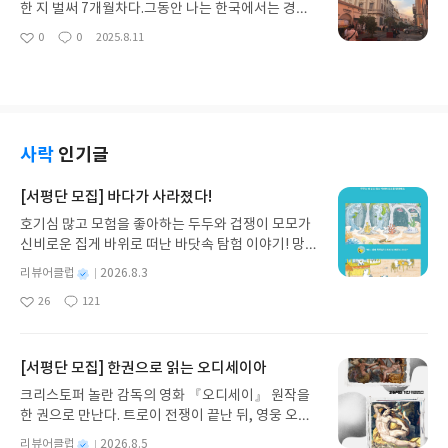
트를 “자신의 몸에 글씨를 새기는 일”이라 표현한다.
같은 돈이라도 개인이 처한 시장 상황과 선택에 따라
한 지 벌써 7개월차다.그동안 나는 한국에서는 경험
책을 넓고 깊게 읽고, 그것을 삶의 디딤돌로 삼아온
전혀 다른 얼굴을 띠고—긍정적이거나 부정적으로
하지 못했던 결핍을 마주하느라 ‘행복’이라는 단어를
0
0
2025.8.11
그의 태도가 이 한 문장에서 고스란히 전해졌다.덕분
좋
댓
작
—작동한다는 것이다. 결국 돈은 단순 숫자가 아니라
곁에 둘 여유조차 없이 생존에 집중했다.그래서였을
아
글
성
에 첫 번째 책보다 훨씬 친근하고 매끄럽게 읽혔고,
인간 심리와 직결된다는 점을 다시금 깨달을 수 있었
까. 가끔 앱에서 「어른의 행복은 조용하다」가 베스
요
일
현실 속에 적용할 수 있는 조언들이 많아 ‘손웅정’이
다.현시대에 돈에서 자유로운 사람이 있을까? 누군가
트셀러에 오른 걸 봤어도 쉬이 읽어야겠다는 생각을
라는 인물에 대한 호감도를 높여준 시간이었다."통찰
에게는 힘이 되고, 또 누군가에게는 레바논의 은행강
못했다.그런데 독서모임 책으로 선정될 줄이야. 제목
은 급변하는 미래를 예측하게 해주는 나만의 힘이지
도 사건처럼 인생을 송두리째 바꾸는 요인이 되기도
그대로, 이 책은 행복이라는 선물을 들고 조용히 나를
않겠어요? 그거 다른 누구도 못 도와요. 오로지 책만
한다. 만약 내가 그 나라의 시민이었다면, 그 선택을
찾아왔다.잔잔한 호수의 경치를 바라보듯, 태수 작가
사락
인기글
이 해요.""힘든 운동하고, 힘든 독서하고, 이 힘든 두
쉽게 비난하지 못했을 것 같다. 비트코인으로 경제활
가 전하는 행복은 일상적이면서도 편안했다.어떤 문
가지를 매일같이 하니까요, 내 삶이 진짜 쉬워지는 거
동을 하는 나이지리아의 사례는 의외였다. 은행을 신
장은 햇빛과 달빛에 비친 윤슬처럼 반짝여, 읽는 내내
[서평단 모집] 바다가 사라졌다!
예요.""매사에 긴장감을 갖는 거, 그건 책이 해줄 거
뢰하지 못하는 사람들이 다른 대안을 찾는 것은 어쩌
깊은 공감과 위로를 주었다.“어떤 성격으로 살고 싶
고요. 매사에 치열함을 갖게 하는 거, 그건 운동이 해
호기심 많고 모험을 좋아하는 두두와 겁쟁이 모모가
면 당연한 일이 아닐까. 이처럼 《돈의 얼굴》은 학
은지는 빼곡히 적은 새해 다짐이 아니라 일상을 어떻
줄 테고요."워낙에 인생을 한 순간도 낭비하지 않으
신비로운 집게 바위로 떠난 바닷속 탐험 이야기! 망둥
문적 개념보다 실생활에 기반한 사례를 풍부하게 담
게 다루는지에 달려 있었다.”“행복은 선언이다.”“현명
려는 손웅정 감독의 기질은 이미 익히 알고 있었지만,
이, 소라게, 낙지 같은 바다 친구들과 신나게 놀던 중
아내어, 독자로 하여금 현실 경제 속에서 자신만의
함이란 의외로 행복의 양을 늘리는 것보다 불행의 양
별
리뷰어클럽
2026.8.3
책의 후반부에 나오는 ‘바둑알’에 대한 정의는 특히
갑자기 거대해진 집게 바위의 비밀을 마주하게 되는
‘돈의 얼굴’을 상상하고 구체화하도록 만든다.나 역시
을 줄이는 데 더 많이 쓰인다.”간결하고도 여운있는
명
작
인상적이었다.그는 바둑알을 균형과 포커페이스로
26
121
데, 과연 바다에 무슨 일이 벌어진 걸까요? 상상력을
“왜 버는 것 같은데 남는 게 없는지, 금리는 어떻게 우
문장 속에서 나는 행복이 외부 조건이 아니라 결국 내
좋
댓
작
성
표현하며, 감정에 매이지 않고 매 순간 최선을 다하다
아
글
성
자극하는 환상적인 해양 모험 동화 속으로 풍덩 빠져
리 삶을 흔드는지, 정치적 포퓰리즘이 불러온 유동성
태도의 문제임을 다시 느꼈다.최근 가족여행으로 간
일
요
일
가 끝나면 미련 없이 다음으로 넘어가는 태도를 보여
보세요!바다가 사라졌다!글쓴이서휘 글출판사풀
공급은 정말 우리에게 득인지, 비트코인을 비롯한 가
아레키파에서, 나는 이 책이 말하는 ‘프레임 밖의 행
주었다.인간관계나 어떤 사건 앞에서도 공감이나 감
빛 예스24 바로가기 닫기모집인원 : 20명신청기간 :
상화폐를 단순히 부정만 할 수 있는지, 왜 내 투자는
[서평단 모집] 한권으로 읽는 오디세이아
복’을 온몸으로 경험했다.피로누적과 고산증으로 대
정 소모보다는 곧장 ‘다음 수’을 찾아가는 그의 방식
2026.08.03 ~ 2026.08.07발표일자 : 2026.08.13리
늘 남들처럼 되지 않는지” 같은 질문들을 떠올리며
판 부부싸움을 한 끝에, 혼자 아르마스 광장 골목을
크리스토퍼 놀란 감독의 영화 『오디세이』 원작을
은 마치 MBTI로 따지면 99% T에 가까워 보였다.개
뷰 작성기한 : 도서/상품 받고 2주 이내 ▶ 주소/연락
많은 생각거리를 얻었다. 술술 읽혔지만, 내 안에 풍
배회하던 그날—행복을 찾으러 떠난 것도 아니고, 더
한 권으로 만난다. 트로이 전쟁이 끝난 뒤, 영웅 오디
인적으로는 만약 내 남편이 이런 성향이라면 피곤하
처 업데이트 : 신청 전 상품 받으실 주소/연락처를 업
성한 질문과 성찰을 하게 만든 책이었다.- 내 돈의 얼
욱이 내 마음은 지옥이었는데, 풍경이 먼저 나를 찾아
세우스는 고향 이타케로 돌아가기 위해 키클롭스, 마
고 서운할 것 같기도 하다.하지만 남에게 폐끼치길 싫
데이트 해주세요! (선정 후 수정 불가)▶ 서평단 신청
굴은 : 무엇보다 내게 돈의 얼굴은 곧 회사 보스의 얼
별
리뷰어클럽
2026.8.5