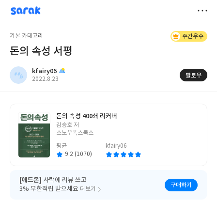
sarak
kfairy06
저
기본 카테고리
주간우수
장
돈의 속성 서평
kfairy06
팔로우
작
2022.8.23
성
일
돈의 속성 400쇄 리커버
글
김승호 저
쓴
스노우폭스북스
이
평균
kfairy06
9.2 (1070)
[애드온]
사락에 리뷰 쓰고
구매하기
3% 무한적립 받으세요
더보기