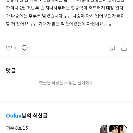
집중이 잘 안 되네요. 1권까지는 앞으로 어떻게 진행될까 흥미진진
하더니 2권 초반부 좀 지나서부터는 집중력이 흐트러져 대강 읽다
가 나중에는 후루룩 넘겼습니다ㅠㅠ 나중에 다시 읽어보던가 해야
할 거 같아요ㅠㅠ 기대가 많은 작품이었는데 아쉽네요ㅠㅠ
0
0
좋
댓
작
아
글
성
요
일
댓글
댓글을 작성할 수 없는 글이에요.
Ooluv
님의 최신글
괴수 8호 15