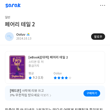
sarak
Ooluv
저
일반
장
페어리 테일 2
Ooluv
팔로우
작
2024.10.13
성
일
[eBook]
[대여] 페어리 테일 2
글
스티븐 킹 저
쓴
황금가지
이
평균
Ooluv
9.2 (13)
[애드온]
사락에 리뷰 쓰고
구매하기
3% 무한적립 받으세요
더보기