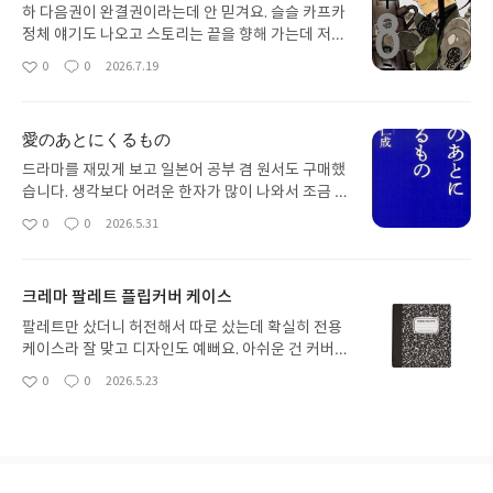
하 다음권이 완결권이라는데 안 믿겨요. 슬슬 카프카
정체 얘기도 나오고 스토리는 끝을 향해 가는데 저는
아직 보내줄 준비가 안 됐고..ㅠㅠ 근데 이렇게 보니
0
0
2026.7.19
좋
댓
작
새삼 멤버들 모두 성장한 게 느껴지네요. 누구 하나
아
글
성
미운 캐릭터 없이 전부 멋있고 애정 간다는 점 때문에
요
일
더 못 보내주겠어요ㅠㅠ
愛のあとにくるもの
드라마를 재밌게 보고 일본어 공부 겸 원서도 구매했
습니다. 생각보다 어려운 한자가 많이 나와서 조금 당
황했었네요. 그래도 내용을 모두 알기 때문인지 이해
0
0
2026.5.31
좋
댓
작
하기에 어려움은 없었고, 드라마와도 번역서와도 다
아
글
성
른 느낌으라 새롭게 읽는 맛이 있었습니다.
요
일
크레마 팔레트 플립커버 케이스
팔레트만 샀더니 허전해서 따로 샀는데 확실히 전용
케이스라 잘 맞고 디자인도 예뻐요. 아쉬운 건 커버가
고정이 안되고 달랑거린다는 점? 이러다가 떨어지는
0
0
2026.5.23
좋
댓
작
건 아닌가 걱정될 때도 있어서 자석이 있었으면 더 좋
아
글
성
을거 같다고 생각했어요. 그래도 예쁘니까 괜찮아요.
요
일