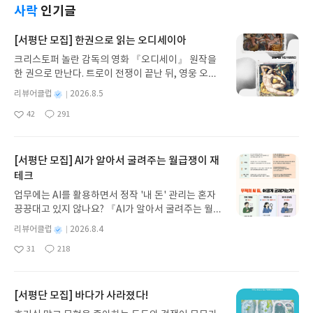
사락
인기글
[서평단 모집] 한권으로 읽는 오디세이아
크리스토퍼 놀란 감독의 영화 『오디세이』 원작을
한 권으로 만난다. 트로이 전쟁이 끝난 뒤, 영웅 오디
세우스는 고향 이타케로 돌아가기 위해 키클롭스, 마
별
리뷰어클럽
2026.8.5
녀 키르케, 세이렌의 노래, 포세이돈의 분노를 헤쳐
명
작
42
291
나간다. 그리스 철학 전공자인 옮긴이가 호메로스의
좋
댓
작
성
아
글
성
방대한 24권 서사를 현대적이고 자연스러운 한국어
일
요
일
로 풀어내, 고전이 낯선 독자도 이야기의 흐름을 놓치
지 않고 끝까지 읽을 수 있다. 3천 년을 이어 온 귀향
[서평단 모집] AI가 알아서 굴려주는 월급쟁이 재
과 모험의 대서사시가 가장 읽기 편한 번역으로 새롭
테크
게 펼쳐진다.한권으로 읽는 오디세이아글쓴이호메로
업무에는 AI를 활용하면서 정작 '내 돈' 관리는 혼자
스 저/육혜원 역출판사이화북스 예스24 바로가기 닫
끙끙대고 있지 않나요? 『AI가 알아서 굴려주는 월급
기모집인원 : 5명신청기간 : 2026.08.05 ~ 2026.08.
쟁이 재테크』는 챗GPT·클로드·제미나이·퍼플렉시
09발표일자 : 2026.08.13리뷰 작성기한 : 도서/상품
별
리뷰어클럽
2026.8.4
티를 나만의 재테크 팀으로 만드는 실전 가이드입니
받고 2주 이내 ▶ 주소/연락처 업데이트 : 신청 전 상
명
작
31
218
다. 재무 진단부터 주식 투자, 부동산, 절세, 자산 관
좋
댓
작
성
품 받으실 주소/연락처를 업데이트 해주세요! (선정
아
글
성
리 자동화 루틴까지, 코딩 없이도 프롬프트 하나로 2
일
후 수정 불가)▶ 서평단 신청 방법 : 기대평 댓글을 작
요
일
0년 차 재무 전문가의 맞춤 조언을 받을 수 있습니다.
성해주세요! 먼저 작성한 리뷰를 올려주시면 당첨확
좋은 정보를 찾는 시대는 끝났습니다. 이제는 좋은 질
[서평단 모집] 바다가 사라졌다!
률이 올라갑니다!! ※ 신청 전, 꼭 확인해주세요!- '사
문을 던지는 사람이 돈을 법니다. 경제적 자유를 앞당
락' 개설 후, 이 글의 댓글로 신청해주세요.- 기존 YE