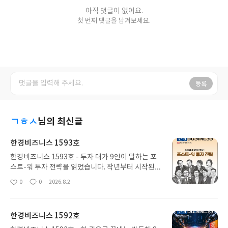
아직 댓글이 없어요.
첫 번째 댓글을 남겨보세요.
등록
ㄱㅎㅅ
님의 최신글
한경비즈니스 1593호
한경비즈니스 1593호 - 투자 대가 9인이 말하는 포
스트-워 투자 전략을 읽었습니다. 작년부터 시작된
코스피의 고공행진은 이미 들어가기에는 많이 오른
0
0
2026.8.2
좋
댓
작
것 같아 주춤되는 사이 계속해서 치솟았습니다. 앞으
아
글
성
로의 흐름을 분석하며 투자 전략을 설정했습니다.
요
일
한경비즈니스 1592호