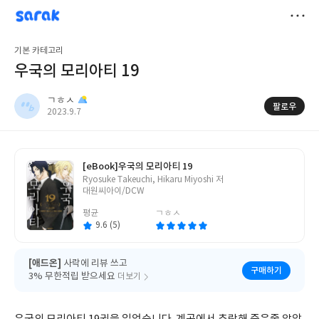
sarak
ㄱㅎㅅ
저
기본 카테고리
장
우국의 모리아티 19
ㄱㅎㅅ
팔로우
작
2023.9.7
성
일
[eBook]
우국의 모리아티 19
글
Ryosuke Takeuchi, Hikaru Miyoshi 저
쓴
대원씨아이/DCW
이
평균
ㄱㅎㅅ
9.6 (5)
[애드온]
사락에 리뷰 쓰고
구매하기
3% 무한적립 받으세요
더보기