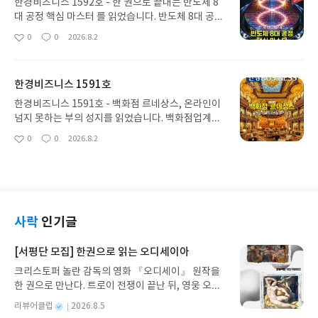
한경비즈니스 1592호 - 한 권으로 끝내는 반도체 8
대 공정 핵심 마스터 를 읽었습니다. 반도체 8대 공정
에 대해 설명해줍니다. 8대 공정 각각 왜 중요한지,
0
0
2026.8.2
좋
댓
작
특징이 뭔지, 해당분야를 담당하는 국내, 해외기업을
아
글
성
소개하면서 반도체업계의 현황을 소개해줍니다.
요
일
한경비즈니스 1591호
한경비즈니스 1591호 - 백화점 르네상스, 온라인이
넘지 못하는 부의 성지를 읽었습니다. 백화점업계가
기대치를 웃도는 실적을 공개했습니다. 유통산업에
0
0
2026.8.2
좋
댓
작
밀려 사양산업이 되가는 가 했으나 백화점만의 저력
아
글
성
을 굳건히 갖춰 수익을 창출했습니다.
요
일
사락
인기글
[서평단 모집] 한권으로 읽는 오디세이아
크리스토퍼 놀란 감독의 영화 『오디세이』 원작을
한 권으로 만난다. 트로이 전쟁이 끝난 뒤, 영웅 오디
세우스는 고향 이타케로 돌아가기 위해 키클롭스, 마
별
리뷰어클럽
2026.8.5
녀 키르케, 세이렌의 노래, 포세이돈의 분노를 헤쳐