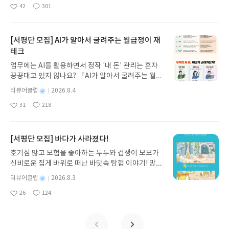
명
작
42
301
나간다. 그리스 철학 전공자인 옮긴이가 호메로스의
좋
댓
작
성
아
글
성
방대한 24권 서사를 현대적이고 자연스러운 한국어
일
요
일
로 풀어내, 고전이 낯선 독자도 이야기의 흐름을 놓치
지 않고 끝까지 읽을 수 있다. 3천 년을 이어 온 귀향
[서평단 모집] AI가 알아서 굴려주는 월급쟁이 재
과 모험의 대서사시가 가장 읽기 편한 번역으로 새롭
테크
게 펼쳐진다.한권으로 읽는 오디세이아글쓴이호메로
업무에는 AI를 활용하면서 정작 '내 돈' 관리는 혼자
스 저/육혜원 역출판사이화북스 예스24 바로가기 닫
끙끙대고 있지 않나요? 『AI가 알아서 굴려주는 월급
기모집인원 : 5명신청기간 : 2026.08.05 ~ 2026.08.
쟁이 재테크』는 챗GPT·클로드·제미나이·퍼플렉시
09발표일자 : 2026.08.13리뷰 작성기한 : 도서/상품
별
리뷰어클럽
2026.8.4
티를 나만의 재테크 팀으로 만드는 실전 가이드입니
받고 2주 이내 ▶ 주소/연락처 업데이트 : 신청 전 상
명
작
31
218
다. 재무 진단부터 주식 투자, 부동산, 절세, 자산 관
좋
댓
작
성
품 받으실 주소/연락처를 업데이트 해주세요! (선정
아
글
성
리 자동화 루틴까지, 코딩 없이도 프롬프트 하나로 2
일
후 수정 불가)▶ 서평단 신청 방법 : 기대평 댓글을 작
요
일
0년 차 재무 전문가의 맞춤 조언을 받을 수 있습니다.
성해주세요! 먼저 작성한 리뷰를 올려주시면 당첨확
좋은 정보를 찾는 시대는 끝났습니다. 이제는 좋은 질
[서평단 모집] 바다가 사라졌다!
률이 올라갑니다!! ※ 신청 전, 꼭 확인해주세요!- '사
문을 던지는 사람이 돈을 법니다. 경제적 자유를 앞당
락' 개설 후, 이 글의 댓글로 신청해주세요.- 기존 YE
호기심 많고 모험을 좋아하는 두두와 겁쟁이 모모가
기고 싶은 월급쟁이라면, 이 책이 바로 그 시작입니
S블로그는 '사락'으로 개편되어 별도로 개설하지 않
신비로운 집게 바위로 떠난 바닷속 탐험 이야기! 망둥
다.AI가 알아서 굴려주는 월급쟁이 재테크글쓴이김
으셔도 됩니다. ▶ 도서/상품 발송- 도서/상품은 최근
이, 소라게, 낙지 같은 바다 친구들과 신나게 놀던 중
태형 저출판사한빛미디어 예스24 바로가기 닫기모
별
리뷰어클럽
2026.8.3
배송지가 아닌 회원정보상의 주소/연락처 (클릭 시
갑자기 거대해진 집게 바위의 비밀을 마주하게 되는
명
작
집인원 : 5명신청기간 : 2026.08.04 ~ 2026.08.08발
수정 가능)로 발송됩니다.- 주소/연락처에 문제가 있
26
124
데, 과연 바다에 무슨 일이 벌어진 걸까요? 상상력을
좋
댓
작
성
표일자 : 2026.08.13리뷰 작성기한 : 도서/상품 받고
을 시 선정에서 제외되거나 배송에서 누락될 수 있습
아
글
성
자극하는 환상적인 해양 모험 동화 속으로 풍덩 빠져
일
2주 이내 ▶ 주소/연락처 업데이트 : 신청 전 상품 받
요
일
니다(재발송 불가). ▶ 리뷰 작성- 도서/상품을 받고
보세요!바다가 사라졌다!글쓴이서휘 글출판사풀
으실 주소/연락처를 업데이트 해주세요! (선정 후 수
2주 이내 리뷰를 작성해주셔야 합니다. (포스트가 아
빛 예스24 바로가기 닫기모집인원 : 20명신청기간 :