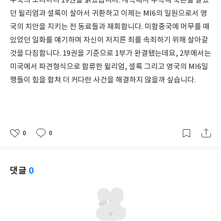
우국의 모리아티 19권을 읽었습니다. 계곡에서 추락해 죽은줄 알았
던 윌리엄과 셜록이 살아서 귀환하고 이제는 MI6의 일원으로서 영
국의 치안을 지키는 전 동료들과 재회합니다. 미합중국에 머무를 때
있었던 일화를 얘기하며 자신이 저지른 죄를 속죄하기 위해 살아갈
것을 다짐합니다. 19권을 기준으로 1부가 완결됐는데요, 2부에서는
미국에서 파견형식으로 합류한 윌리엄, 셜록 그리고 영국의 MI6일
행들이 힘을 합쳐 더 커다란 사건을 해결하지 않을까 싶습니다.
0
0
좋
댓
작
아
글
성
요
일
댓글
0