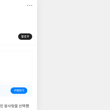
저
장
팔로우
구매하기
어진 알사탕을 선택했