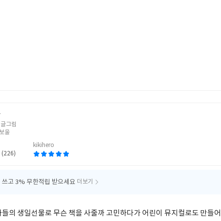
탕
 글그림
보울
kikihero
 (226)
 쓰고
3% 무한적립 받으세요
더보기
가들의 생일선물로 무슨 책을 사줄까 고민하다가 어린이 뮤지컬로도 만들