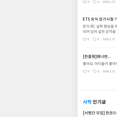
0
0
2026.1.17
좋
댓
작
아
글
성
요
일
ETS 토익 정기시험 기출
토익 RC 실력 향상을 
되어 있어 실전 감각을
아빠가 다시 영어 공부
0
0
2026.1.17
좋
댓
작
꾸준히 도전 중입니다.
아
글
성
요
일
[한줄평]왜냐면…
좋아요. 아이들이 좋아
0
0
2026.1.17
좋
댓
작
아
글
성
요
일
사락
인기글
[서평단 모집] 한권