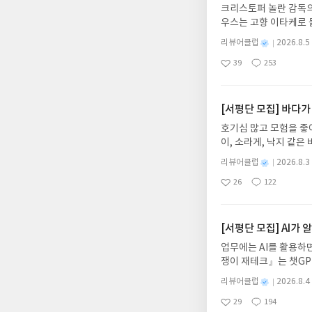
크리스토퍼 놀란 감독의
우스는 고향 이타케로 
다. 그리스 철학 전공
별
리뷰어클럽
2026.8.5
어내, 고전이 낯선 독자
명
작
39
253
의 대서사시가 가장 읽
좋
댓
작
성
아
글
성
혜원 역출판사이화북스 예스
일
요
일
자 : 2026.08.13
주소/연락처를 업데이트 
[서평단 모집] 바다가
먼저 작성한 리뷰를 올려
호기심 많고 모험을 좋
글의 댓글로 신청해주세
이, 소라게, 낙지 같
도서/상품 발송- 도서
데, 과연 바다에 무슨
니다.- 주소/연락처에
별
리뷰어클럽
2026.8.3
보세요!바다가 사라졌다
명
작
리뷰 작성- 도서/상품을
26
122
6.08.03 ~ 2026.
좋
댓
작
성
내 미작성, 불성실한 리
아
글
성
데이트 : 신청 전 상품
일
럽은 개인의 감상이 포
요
일
기대평 댓글을 작성해주
해주세요!- '사락' 개
[서평단 모집] AI가
개설하지 않으셔도 됩니
업무에는 AI를 활용하면
처 (클릭 시 수정 가
쟁이 재테크』는 챗GP
될 수 있습니다(재발송 
다. 재무 진단부터 주식
스트가 아닌 '리뷰'로 
별
리뷰어클럽
2026.8.4
차 재무 전문가의 맞춤
명
작
서 제외될 수 있습니다
29
194
던지는 사람이 돈을 법
좋
댓
작
성