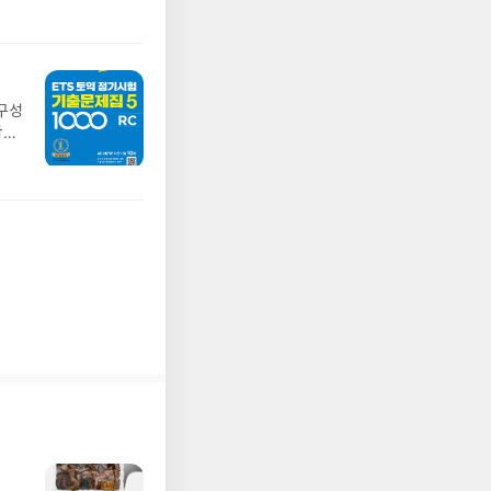
 구성
깍이
어