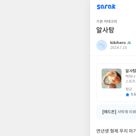
sarak
kikihero
기본 카테고리
알사탕
kikihero
작
2024.7.10
성
일
알사
글
백희나
쓴
스토리
이
평균
9.6
[애드온]
사락에 리뷰
연년생 형제 우리 아