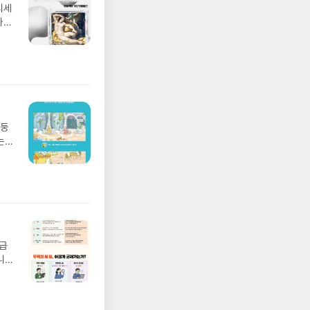
디세
나간
풀
 모험
/육
발표일
실
요!
 이
망둥
 ▶
는
발송됩
져
 ▶
02
기간
 업
어클
 :
 확인
도로
연락
월급
누락
니
(포
20년
정에
문을
I가