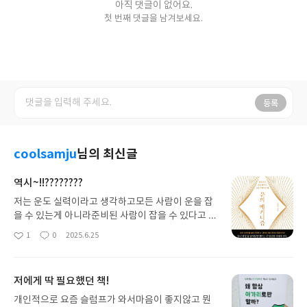
아직 댓글이 없어요.
첫 번째 댓글을 남겨보세요.
등록
coolsamju
님의 최신글
역시~!!????????
저는 운도 실력이라고 생각하고모든 사람이 운을 잡
을 수 있는게 아니라준비된 사람이 잡을 수 있다고 생
각했어요~책을 보면서 운에 대해 어떻게전략적으로
1
0
2025.6.25
좋
댓
작
잡아야하는지 생각해볼 수 있어서개인적으로 너무
아
글
성
좋은 계기가 됐어요!잘 읽었습니다~ 감사합니다:)
요
일
저에게 딱 필요했던 책!
개인적으로 요즘 슬럼프가 와서마음이 좋지않고 뭔