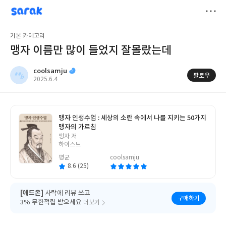
sarak
coolsamju
저
기본 카테고리
장
맹자 이름만 많이 들었지 잘몰랐는데
coolsamju
팔로우
작
2025.6.4
성
일
맹자 인생수업 : 세상의 소란 속에서 나를 지키는 50가지
맹자의 가르침
글
맹자 저
쓴
하이스트
이
평균
coolsamju
8.6 (25)
[애드온]
사락에 리뷰 쓰고
구매하기
3% 무한적립 받으세요
더보기