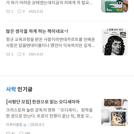
가 하기 어려운 상태였는데지금의 저에게 꼭 필요했
던 책이에요~!표지가 귀여워서 선택했는데저에게 큰
1
0
2025.5.22
좋
댓
작
도움이 되었습니다! 이제는 정말 아가리만 하는 사람
아
글
성
이되지않기 위해 노력해야겠어요♥ㅎㅎ 감사합니
요
일
다:)
많은 생각을 하게 하는 책이네요~!
정규 교육과정을 받은 사람이라면데카르트를 안배운
사람은 없을텐데이름이나 명언이 익숙하지만 깊게
생각 안해봤던 것 같은데이 책을 통해서 데카르트
1
0
2025.4.23
좋
댓
작
가 어떤 메세지를 주고 싶었던 건지 생각해보게 됐어
아
글
성
요~다른 시대에 살던 철학자임에도요즘 같이 어지러
요
일
운 시대에내가 어떤 자세로 살아가면 될지생각하게
만들어주는 책인 것 같아요!재밌게 잘 읽었습니다~!!
감사합니다:)
사락
인기글
[서평단 모집] 한권으로 읽는 오디세이아
크리스토퍼 놀란 감독의 영화 『오디세이』 원작을
한 권으로 만난다. 트로이 전쟁이 끝난 뒤, 영웅 오디
세우스는 고향 이타케로 돌아가기 위해 키클롭스, 마
별
리뷰어클럽
2026.8.5
녀 키르케, 세이렌의 노래, 포세이돈의 분노를 헤쳐
명
작
41
288