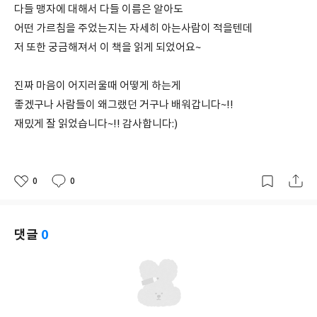
다들 맹자에 대해서 다들 이름은 알아도
어떤 가르침을 주었는지는 자세히 아는사람이 적을텐데
저 또한 궁금해져서 이 책을 읽게 되었어요~
진짜 마음이 어지러울때 어떻게 하는게
좋겠구나 사람들이 왜그랬던 거구나 배워갑니다~!!
재밌게 잘 읽었습니다~!! 감사합니다:)
0
0
좋
댓
작
아
글
성
요
일
댓글
0