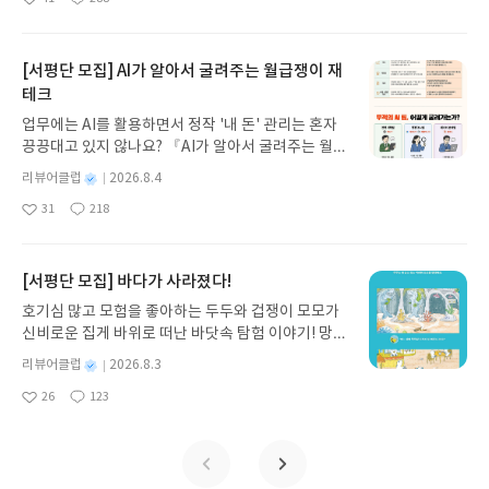
나간다. 그리스 철학 전공자인 옮긴이가 호메로스의
좋
댓
작
성
아
글
성
방대한 24권 서사를 현대적이고 자연스러운 한국어
일
요
일
로 풀어내, 고전이 낯선 독자도 이야기의 흐름을 놓치
지 않고 끝까지 읽을 수 있다. 3천 년을 이어 온 귀향
[서평단 모집] AI가 알아서 굴려주는 월급쟁이 재
과 모험의 대서사시가 가장 읽기 편한 번역으로 새롭
테크
게 펼쳐진다.한권으로 읽는 오디세이아글쓴이호메로
업무에는 AI를 활용하면서 정작 '내 돈' 관리는 혼자
스 저/육혜원 역출판사이화북스 예스24 바로가기 닫
끙끙대고 있지 않나요? 『AI가 알아서 굴려주는 월급
기모집인원 : 5명신청기간 : 2026.08.05 ~ 2026.08.
쟁이 재테크』는 챗GPT·클로드·제미나이·퍼플렉시
09발표일자 : 2026.08.13리뷰 작성기한 : 도서/상품
별
리뷰어클럽
2026.8.4
티를 나만의 재테크 팀으로 만드는 실전 가이드입니
받고 2주 이내 ▶ 주소/연락처 업데이트 : 신청 전 상
명
작
31
218
다. 재무 진단부터 주식 투자, 부동산, 절세, 자산 관
좋
댓
작
성
품 받으실 주소/연락처를 업데이트 해주세요! (선정
아
글
성
리 자동화 루틴까지, 코딩 없이도 프롬프트 하나로 2
일
후 수정 불가)▶ 서평단 신청 방법 : 기대평 댓글을 작
요
일
0년 차 재무 전문가의 맞춤 조언을 받을 수 있습니다.
성해주세요! 먼저 작성한 리뷰를 올려주시면 당첨확
좋은 정보를 찾는 시대는 끝났습니다. 이제는 좋은 질
[서평단 모집] 바다가 사라졌다!
률이 올라갑니다!! ※ 신청 전, 꼭 확인해주세요!- '사
문을 던지는 사람이 돈을 법니다. 경제적 자유를 앞당
락' 개설 후, 이 글의 댓글로 신청해주세요.- 기존 YE
호기심 많고 모험을 좋아하는 두두와 겁쟁이 모모가
기고 싶은 월급쟁이라면, 이 책이 바로 그 시작입니
S블로그는 '사락'으로 개편되어 별도로 개설하지 않
신비로운 집게 바위로 떠난 바닷속 탐험 이야기! 망둥
다.AI가 알아서 굴려주는 월급쟁이 재테크글쓴이김
으셔도 됩니다. ▶ 도서/상품 발송- 도서/상품은 최근
이, 소라게, 낙지 같은 바다 친구들과 신나게 놀던 중
태형 저출판사한빛미디어 예스24 바로가기 닫기모
별
리뷰어클럽
2026.8.3
배송지가 아닌 회원정보상의 주소/연락처 (클릭 시
갑자기 거대해진 집게 바위의 비밀을 마주하게 되는
명
작
집인원 : 5명신청기간 : 2026.08.04 ~ 2026.08.08발
수정 가능)로 발송됩니다.- 주소/연락처에 문제가 있
26
123
데, 과연 바다에 무슨 일이 벌어진 걸까요? 상상력을
좋
댓
작
성
표일자 : 2026.08.13리뷰 작성기한 : 도서/상품 받고
을 시 선정에서 제외되거나 배송에서 누락될 수 있습
아
글
성
자극하는 환상적인 해양 모험 동화 속으로 풍덩 빠져
일
2주 이내 ▶ 주소/연락처 업데이트 : 신청 전 상품 받
요
일
니다(재발송 불가). ▶ 리뷰 작성- 도서/상품을 받고
보세요!바다가 사라졌다!글쓴이서휘 글출판사풀
으실 주소/연락처를 업데이트 해주세요! (선정 후 수
2주 이내 리뷰를 작성해주셔야 합니다. (포스트가 아
빛 예스24 바로가기 닫기모집인원 : 20명신청기간 :
정 불가)▶ 서평단 신청 방법 : 기대평 댓글을 작성해
닌 '리뷰'로 작성)- 기간내 미작성, 불성실한 리뷰, 도
2026.08.03 ~ 2026.08.07발표일자 : 2026.08.13리