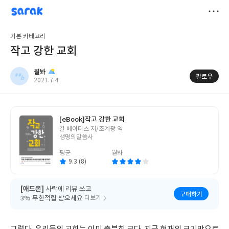
sarak
뭘봐
저
기본 카테고리
장
작고 강한 교회
뭘봐
팔로우
작
2021.7.4
성
일
[eBook]
작고 강한 교회
글
칼 베이터스 저/조계광 역
쓴
생명의말씀사
이
평균
뭘봐
9.3 (8)
[애드온]
사락에 리뷰 쓰고
구매하기
3% 무한적립 받으세요
더보기