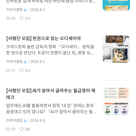
신비로운 집게 바위로 떠난 바닷속 탐험 이야기! 망둥
이, 소라게, 낙지 같은 바다 친구들과 신나게 놀던 중
별
리뷰어클럽
2026.8.3
갑자기 거대해진 집게 바위의 비밀을 마주하게 되는
명
작
26
121
데, 과연 바다에 무슨 일이 벌어진 걸까요? 상상력을
좋
댓
작
성
아
글
성
자극하는 환상적인 해양 모험 동화 속으로 풍덩 빠져
일
요
일
보세요!바다가 사라졌다!글쓴이서휘 글출판사풀
빛 예스24 바로가기 닫기모집인원 : 20명신청기간 :
[서평단 모집] 한권으로 읽는 오디세이아
2026.08.03 ~ 2026.08.07발표일자 : 2026.08.13리
크리스토퍼 놀란 감독의 영화 『오디세이』 원작을
뷰 작성기한 : 도서/상품 받고 2주 이내 ▶ 주소/연락
한 권으로 만난다. 트로이 전쟁이 끝난 뒤, 영웅 오디
처 업데이트 : 신청 전 상품 받으실 주소/연락처를 업
세우스는 고향 이타케로 돌아가기 위해 키클롭스, 마
데이트 해주세요! (선정 후 수정 불가)▶ 서평단 신청
별
리뷰어클럽
2026.8.5
녀 키르케, 세이렌의 노래, 포세이돈의 분노를 헤쳐
명
작
방법 : 기대평 댓글을 작성해주세요! 먼저 작성한 리
37
231
나간다. 그리스 철학 전공자인 옮긴이가 호메로스의
좋
댓
작
성
뷰를 올려주시면 당첨확률이 올라갑니다!! ※ 신청
아
글
성
방대한 24권 서사를 현대적이고 자연스러운 한국어
일
전, 꼭 확인해주세요!- '사락' 개설 후, 이 글의 댓글로
요
일
로 풀어내, 고전이 낯선 독자도 이야기의 흐름을 놓치
신청해주세요.- 기존 YES블로그는 '사락'으로 개편
지 않고 끝까지 읽을 수 있다. 3천 년을 이어 온 귀향
[서평단 모집] AI가 알아서 굴려주는 월급쟁이 재
되어 별도로 개설하지 않으셔도 됩니다. ▶ 도서/상
과 모험의 대서사시가 가장 읽기 편한 번역으로 새롭
테크
품 발송- 도서/상품은 최근 배송지가 아닌 회원정보
게 펼쳐진다.한권으로 읽는 오디세이아글쓴이호메로
상의 주소/연락처 (클릭 시 수정 가능)로 발송됩니다.
업무에는 AI를 활용하면서 정작 '내 돈' 관리는 혼자
스 저/육혜원 역출판사이화북스 예스24 바로가기 닫
- 주소/연락처에 문제가 있을 시 선정에서 제외되거
끙끙대고 있지 않나요? 『AI가 알아서 굴려주는 월급
기모집인원 : 5명신청기간 : 2026.08.05 ~ 2026.08.
나 배송에서 누락될 수 있습니다(재발송 불가). ▶ 리
쟁이 재테크』는 챗GPT·클로드·제미나이·퍼플렉시
09발표일자 : 2026.08.13리뷰 작성기한 : 도서/상품
별
리뷰어클럽
2026.8.4
뷰 작성- 도서/상품을 받고 2주 이내 리뷰를 작성해
티를 나만의 재테크 팀으로 만드는 실전 가이드입니
받고 2주 이내 ▶ 주소/연락처 업데이트 : 신청 전 상
명
작
주셔야 합니다. (포스트가 아닌 '리뷰'로 작성)- 기간
29
182
다. 재무 진단부터 주식 투자, 부동산, 절세, 자산 관
좋
댓
작
성
품 받으실 주소/연락처를 업데이트 해주세요! (선정
내 미작성, 불성실한 리뷰, 도서/상품과 무관한 리뷰
아
글
성