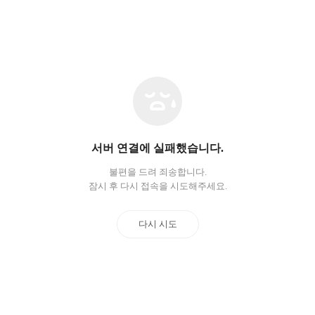
네
트
워
크
오
서버 연결에 실패했습니다.
류
불편을 드려 죄송합니다.
잠시 후 다시 접속을 시도해주세요.
다시 시도