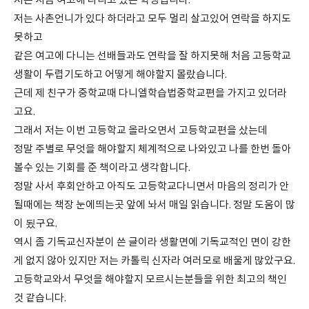
저는 지금 여고에 다니고 있는 학생입니다.
저는 사촌언니가 있다 하더라고 모두 멀리 살고있어 연락을 하지도
못하고
같은 여고에 다니는 선배들과도 연락을 잘 하지못해 처음 고등학교
생활이 두렵기도하고 어떻게 해야할지 몰랐습니다.
근데 제 친구가 중학교때 다니엘학습법중학교편을 가지고 있더라
고요.
그래서 저는 이번 고등학교 올라오면서 고등학교편을 샀는데
정말 주별로 무엇을 해야할지 체계적으로 나와있고 나를 한번 돌아
볼수 있는 기회를 준 책이라고 생각합니다.
정말 사서 후회안하고 아직도 고등학교다니면서 마음의 정리가 안
될때에는 책장 눈에띄는곳 앞에 놔서 매일 읽습니다. 정말 도움이 많
이 됬구요.
역시 좀 기독교신자분이 쓴 글이라 생활면에 기독교적인 면이 강한
게 없지 않아 있지만 저는 카톨릭 신자라 여러모로 배울게 많았구요.
고등학교와서 무엇을 해야할지 모르시는분들을 위한 최고의 책인
것 같습니다.