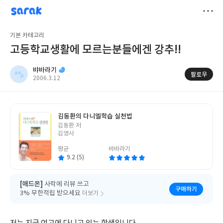
sarak
뱌바라기
저
기본 카테고리
장
고등학교생활에 모르는분들에겐 강추!!
뱌바라기
팔로우
작
2006.3.12
성
일
김동환의 다니엘학습 실천법
글
김동환 저
쓴
김영사
이
평균
뱌바라기
9.2 (5)
[애드온]
사락에 리뷰 쓰고
구매하기
3% 무한적립 받으세요
더보기