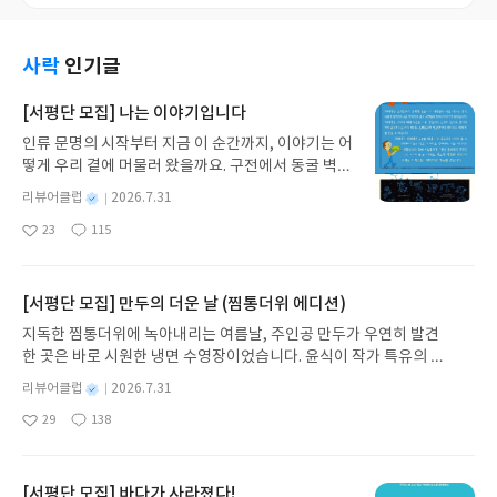
사락
인기글
[서평단 모집] 나는 이야기입니다
인류 문명의 시작부터 지금 이 순간까지, 이야기는 어
떻게 우리 곁에 머물러 왔을까요. 구전에서 동굴 벽화
와 점토판을 거쳐 종이와 책으로, 그리고 오늘날 수천
별
리뷰어클럽
2026.7.31
권의 인쇄본으로 이어지는 이야기의 여정을 따라가
명
작
23
115
는 그림책입니다. 때로는 즐거움을, 때로는 위로를,
좋
댓
작
성
아
글
성
때로는 두려움의 대상이 되기도 했던 이야기가 우리
일
요
일
일상에 어떻게 녹아들어 있는지 되짚어보며 이야기
가 지닌 본질적 가치와 이야기를 누리는 기쁨을 다시
[서평단 모집] 만두의 더운 날 (찜통더위 에디션)
발견하게 합니다.나는 이야기입니다글쓴이댄 야카리
지독한 찜통더위에 녹아내리는 여름날, 주인공 만두가 우연히 발견
노 글/유수현 역출판사소원나무 예스24 바로가기 닫
한 곳은 바로 시원한 냉면 수영장이었습니다. 윤식이 작가 특유의 유
기모집인원 : 10명신청기간 : 2026.07.31 ~ 2026.0
머러스한 캐릭터와 밝은 색감으로 그려낸 이 국내 창작 그림책은 무
8.04발표일자 : 2026.08.06리뷰 작성기한 : 도서/상
별
리뷰어클럽
2026.7.31
더위에 지친 독자들에게 상상만으로도 더위가 싹 가시는 통쾌한 탈출
명
작
품 받고 2주 이내 ▶ 주소/연락처 업데이트 : 신청 전
29
138
구를 선사합니다. 소원나무 베스트셀러 시리즈의 세 번째 이야기로,
좋
댓
작
성
상품 받으실 주소/연락처를 업데이트 해주세요! (선
아
글
성
만두가 풍덩 빠진 차가운 냉면 물결 속에서 짜릿한 여름 해방감을 만
일
정 후 수정 불가)▶ 서평단 신청 방법 : 기대평 댓글을
요
일
끽하는 모습이 마음속까지 시원하게 파고듭니다.만두의 더운 날 (찜
작성해주세요! 먼저 작성한 리뷰를 올려주시면 당첨
통더위 에디션)글쓴이윤식이 저출판사소원나무 예스24 바로가기 닫
[서평단 모집] 바다가 사라졌다!