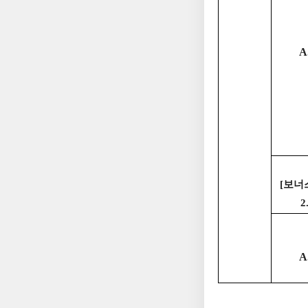
A
[보너스
2
A