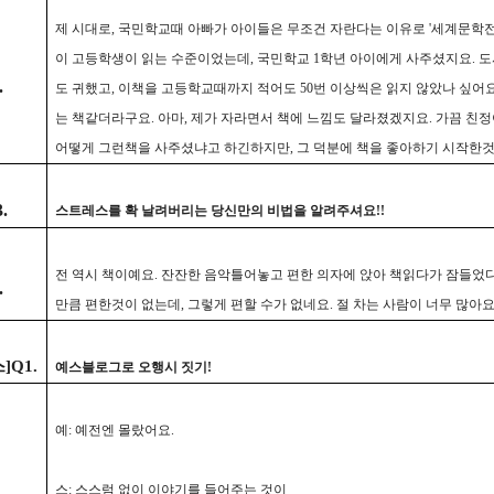
제 시대로, 국민학교때 아빠가 아이들은 무조건 자란다는 이유로 '세계문학전
이 고등학생이 읽는 수준이었는데, 국민학교 1학년 아이에게 사주셨지요. 도
.
도 귀했고, 이책을 고등학교때까지 적어도 50번 이상씩은 읽지 않았나 싶어요
는 책같더라구요. 아마, 제가 자라면서 책에 느낌도 달라졌겠지요. 가끔 친
어떻게 그런책을 사주셨냐고 하긴하지만, 그 덕분에 책을 좋아하기 시작한것
.
스트레스를 확 날려버리는 당신만의 비법을 알려주셔요!!
전 역시 책이예요. 잔잔한 음악틀어놓고 편한 의자에 앉아 책읽다가 잠들었다가
.
만큼 편한것이 없는데, 그렇게 편할 수가 없네요. 절 차는 사람이 너무 많아요
]Q1.
예스블로그로 오행시 짓기!
예: 예전엔 몰랐어요.
스: 스스럼 없이 이야기를 들어주는 것이