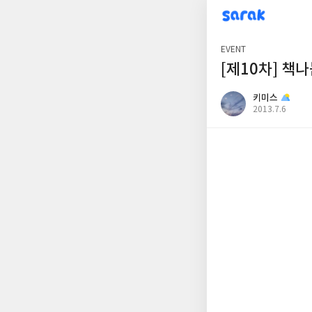
sarak
키미스
EVENT
[제10차] 책나
키미스
공
2013.7.6
개
작
여
성
부
일