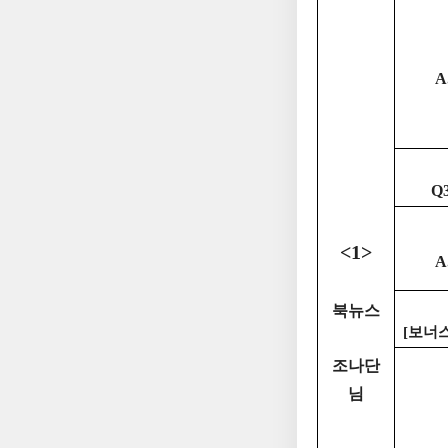
A
Q3
<1>
A
북뉴스
[보너스
조나단
님