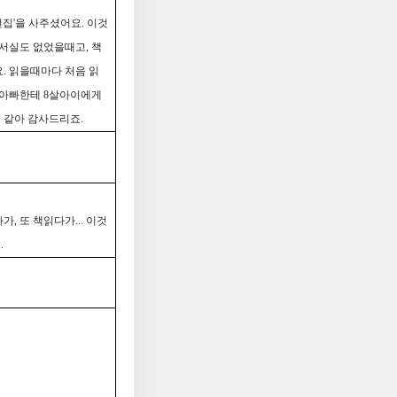
집'을 사주셨어요. 이것
서실도 없었을때고, 책
. 읽을때마다 처음 읽
정아빠한테 8살아이에게
 같아 감사드리죠.
, 또 책읽다가... 이것
.