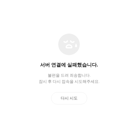
네
트
워
크
오
서버 연결에 실패했습니다.
류
불편을 드려 죄송합니다.
잠시 후 다시 접속을 시도해주세요.
다시 시도