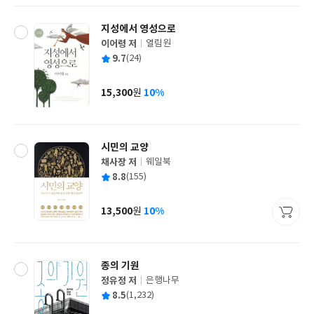
지성에서 영성으로
이어령 저
열림원
글
평
9.7
(24)
쓴
출
균
이
판
사
15,300
10%
원
가
격
시민의 교양
채사장 저
웨일북
글
평
8.8
(155)
쓴
출
균
이
판
사
13,500
10%
원
가
격
종의 기원
정유정 저
은행나무
글
평
8.5
(1,232)
쓴
출
균
이
판