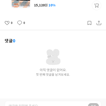
사
15,120
10%
원
가
격
0
0
좋
댓
작
아
글
성
요
일
댓글
0
아직 댓글이 없어요.
첫 번째 댓글을 남겨보세요.