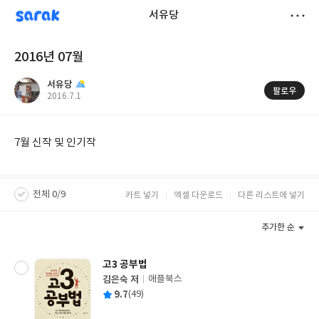
sarak
서유당
저
2016년 07월
장
서유당
팔로우
작
2016.7.1
성
일
7월 신작 및 인기작
전체 0/9
카트 넣기
엑셀 다운로드
다른 리스트에 넣기
추가한 순
고3 공부법
김은숙 저
애플북스
글
평
9.7
(49)
쓴
출
균
이
판