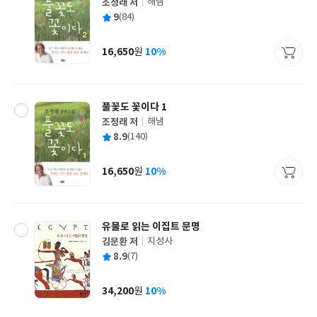
조정래 저
해냄
글
평
9
(84)
쓴
출
균
이
판
사
16,650
10%
원
가
격
풀꽃도 꽃이다 1
조정래 저
해냄
글
평
8.9
(140)
쓴
출
균
이
판
사
16,650
10%
원
가
격
유물로 읽는 이집트 문명
김문환 저
지성사
글
평
8.9
(7)
쓴
출
균
이
판
사
34,200
10%
원
가
격