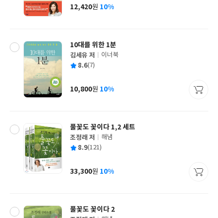
사
12,420
10%
원
가
격
10대를 위한 1분
김세유 저
이너북
글
평
8.6
(7)
쓴
출
균
이
판
사
10,800
10%
원
가
격
풀꽃도 꽃이다 1,2 세트
조정래 저
해냄
글
평
8.9
(121)
쓴
출
균
이
판
사
33,300
10%
원
가
격
풀꽃도 꽃이다 2