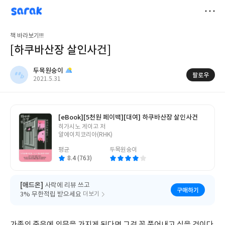
sarak
두목원숭이
저
책 바라보기!!!
장
[하쿠바산장 살인사건]
두목원숭이
팔로우
작
2021.5.31
성
일
[eBook]
[5천원 페이백][대여] 하쿠바산장 살인사건
글
히가시노 게이고 저
쓴
알에이치코리아(RHK)
이
평균
두목원숭이
8.4 (763)
[애드온]
사락에 리뷰 쓰고
구매하기
3% 무한적립 받으세요
더보기
가족의 죽음에 의문을 가지게 된다면 그걸 꼭 풀어내고 싶을 것이다.