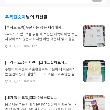
두목원숭이
님의 최신글
[루시드 드림]누군가는 잠든 세상에서...
?루시드 드림...책을 읽을 때 보통은 제목이 어떤 뜻인
지 찾아보지 않는다.하지만 이번 책은 다 읽고 곰곰히
생각에 잠기며 제목이 무슨 뜻인지 궁금해 졌다.그래
3
0
2024.11.17
좋
댓
작
서 검색을 했다. 루시드 드림 = 자각몽자신이 꿈을 꾸
아
글
성
고 있다는 것을 알고 꿈을 꾸는 상태를 말한다.꿈을
요
일
꾸는 상태를 알고 있다고? 책 속의 그들도 자신들이
[우리는 조금씩 자란다]그래... 살아보자...
꿈을 꾸고 있다는 것을 알고 있는걸까?아빠가 떠난
후 아빠에게 일기를 남기는 강희... 일기엔 잠드는 어
주변이 어수선하고 혼란할수록 마음이 더 차분해지
른들이 늘어난 다는 사실이 담겨 있다. 그렇다 지금
는 순간이 있다. 심란하고 아프고 슬프고 수많은 감정
수많은 어른들이 꿈 속으로 도망을 갔다. 현실이 버거
이 오가는 중임에도 불구하고 그런 순간이 있다. 누군
3
0
2023.9.22
좋
댓
작
워서 현실에서 도망가고 싶어서...그리고 아이들은 남
가의 죽음을 마주할 때나 누군가의 부재를 마주할 때
아
글
성
겨 졌다. 아니 버려졌다. 하지만 아이들은 이 현실에
가 그렇다. 특히 가까운 사람의 죽음은 늘 그랬다. 그
요
일
서 어떻게든 버텨야 한다. 아이들은 잠들어 버린 어른
리고 그 순간 한뼘 쯤 자라있었다. 성장일기라고만 생
[네가 있는 요일]월화수목금토일...
들을 위해 고군분투할 수 밖에 없다. 어른들이 해주던
각했다. 제목만 보고... 책에 대한 어떠한 정보도 가지
것을 자신들이 역으로 챙겨야 하는 이 상황이 막막하
지 않은 상태로 책을 받았다. 물론 성장시키는 부분이
몸을 나눠쓰는 시대가 온다면? 상상하기 힘든 일이지
기만 하다. 과연 막막하고 무서운 이 상황을 아이들은
분명 있다. 하지만 또 다른 수많은 감정들이 이야기를
만 책 속 세상은 그런 사회였다. 인간 7부제 사회... 현