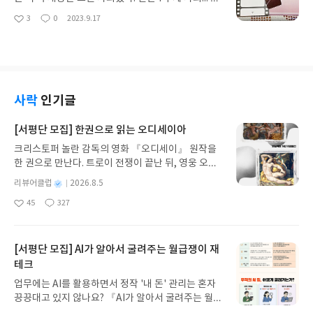
잘 헤쳐나갈 수 있을까? 책을 읽는 동안 수많은 생각
통해 전해진다. 나에겐 가족에 대한 사랑이 보였다.
재 서울은 인간 7부제 사회다. 인간 7부제 사회란 한
3
0
2023.9.17
이 들었다. 그 중에서도 질서가 무너진 세상이라는 것
좋
댓
작
할아버지 할머니를 생각하는 그녀의 마음이 아버지
육체를 7명의 사람들이 나눠쓰는 그런 사회다. 물론
아
글
성
에서 순간 무서움과 막막함을 보았다. 무질서에 대한
와 고모들을 생각하는 그녀의 마음이... 특히 할아버
모든 사람이 7부제로 살진 않는다. 365일 늘 자신의
요
일
것은 꼭 전쟁이나 사회의 붕괴에서만 오는 것은 아닌
지와 할머니에 대한 그녀의 마음은 그 어떤 것보다 더
육체만을 사용하는 사람들도 분명 존재한다. 울림은
것 같다. 그저 누군가가 잠든 것 뿐인데 무질서라니...
와 닿았다. 할아버지가 하셨던 말들에서, 할머니와의
그런 사회 속에서 수요일의 현실을 살고 있다. 그리
물론 일반적인 잠이 아니라는 것에서 특히 어른들이
추억에서... 내 할머니가 떠올랐다.할머니가 돌아가신
고 화요일을 사는 지나에게 몸을 넘겨 받는 울림은 늘
잠들어 버린 상황에선 충분히 가능하겠구나 짐작은
지 벌써 20년이 훌쩍 넘었음에도 그녀의 이야길 읽는
당황스러운 상황을 맞이하곤 한다. 하지만 울림은 나
사락
인기글
했다. 이런 상상을 하며 작가님은 글을 쓰면서 얼마나
내내 먹먹하고 마음 따뜻하고 할머니 생각이 나서 좋
눠쓰는 삶을 살 수 밖에 없었고 지나는 그렇지 않음에
막막함을 느꼈을까?독자들보다 더 느꼈겠구나 생각
았다. 분명 다른 이야기들도 있는데 왜 유독 할머니,
도 울림과 같은 삶을 살고 있다. 그리고 둘은 그런 상
[서평단 모집] 한권으로 읽는 오디세이아
하니 많이 무서웠다. 하지만 어느 상황에서든 희망은
할아버지의 이야기가 더 눈에 들어왔을까? 어쩌면 유
황의 차이만큼 생각의 차이도 컸고 서로를 그만큼 마
있는 법...어른이 되었지만 여전히 막막함이 존재한
크리스토퍼 놀란 감독의 영화 『오디세이』 원작을
일하게 임종을 지킬 수 있게 해준 할머니를 요즘 너무
음에 들어 하지 않았다. 이것은 그들에게 특히 울림에
다. 그러니 아이들의 입장에서 경험하지 않은 채 막막
한 권으로 만난다. 트로이 전쟁이 끝난 뒤, 영웅 오디
그리워서 그럴까? 그녀처럼 할머니가 나를 늘 돌봐주
겐 큰 제앙이 닥칠수도 있음을 의미했다. 세상이 평
한 상황들을 만났으니 얼마나 당황스러울까? 작가님
세우스는 고향 이타케로 돌아가기 위해 키클롭스, 마
셔서 그랬을까? 그래서 책 속 할아버지와 할머니는
등해졌다곤 하지만 여전히 세상엔 계급이 존재한다.
별
리뷰어클럽
2026.8.5
은 책 속에 당황스러움과 막막함 그리고 거기에 공포
녀 키르케, 세이렌의 노래, 포세이돈의 분노를 헤쳐
나의 할아버지와 할머니가 되기도 했다. 그저 그들과
눈으로 보이는 계급제도라기 보단 돈과 명예라는 것
명
작
까지 아이들 하나하나에 잘 담아 주셨다. 그리고 아이
45
327
나간다. 그리스 철학 전공자인 옮긴이가 호메로스의
나눈 그녀의 이야기가 좋았다. 두번째론 여행이야기
을 가진 사람들이 나눈 눈에 보이지 않는 계급이다.
좋
댓
작
성
들만이 가질 수 있는 순수함에 약간의 이기적인 마음
아
글
성
방대한 24권 서사를 현대적이고 자연스러운 한국어
가 눈에 띄었다. 여행을 앞두고 있어서 그럴까... '도
그런 현재의 사회는 미래에 더 큰 차이를 가져다 주기
일
요
일
까지 아주 적절하게 담겨 있다. 그렇게 아이들이 어른
로 풀어내, 고전이 낯선 독자도 이야기의 흐름을 놓치
망치고 싶다고 생각해도 괜찮다.'(p149) 도망치고
도 할 수 있단 상상에서 글이 시작된 듯 하다. 미래의
이 되는 모습을 만날 수 있게 했다. 아직은 조금 더 남
지 않고 끝까지 읽을 수 있다. 3천 년을 이어 온 귀향
싶었던건 아니지만 뭔가 새로운 곳에 가보고 싶단 생
[서평단 모집] AI가 알아서 굴려주는 월급쟁이 재
어느 순간 돈이나 명예가 많은 사람들만이 특권을 가
은 봄으로 가는 길을 아이들은 잘 찾아가리라 생각된
과 모험의 대서사시가 가장 읽기 편한 번역으로 새롭
각은 늘 했었다. 그래서 작가님이 친구에게 들었다는
질 수 있다는 상상... 나머지 사람들은 아주 미비한
테크
다. 그렇게 아이들은 어른이 생각하는 것보다 더 멋지
게 펼쳐진다.한권으로 읽는 오디세이아글쓴이호메로
저 말이 뇌리에 박혔다. 살아낸 이야기, 혹은 살아가
존재로 세상을 살아갈수도 있다는 상상... 그래서 일
업무에는 AI를 활용하면서 정작 '내 돈' 관리는 혼자
게 성장하리라 믿는다.* 창비 출판사로부터 도서를
스 저/육혜원 역출판사이화북스 예스24 바로가기 닫
는 이야기는 그냥 흘려버리면 그저 지나간 이야기다.
부의 사람들만 365일 자신만의 육체를 가질 수 있고
끙끙대고 있지 않나요? 『AI가 알아서 굴려주는 월급
제공받아 직접 읽고 작성했습니다.?
기모집인원 : 5명신청기간 : 2026.08.05 ~ 2026.08.
하지만 작가님의 생각과 손을 통해 쓰여진 이야기는
나머지는 다른 육체는 없고 뇌만이 살아 낙원이라는
쟁이 재테크』는 챗GPT·클로드·제미나이·퍼플렉시