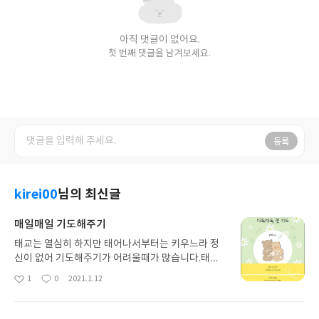
아직 댓글이 없어요.
첫 번째 댓글을 남겨보세요.
등록
kirei00
님의 최신글
매일매일 기도해주기
태교는 열심히 하지만 태어나서부터는 키우느라 정
신이 없어 기도해주기가 어려울때가 많습니다.태어
나서 아이가 늘 듣는말이 축복과 사랑과 기도라면자
1
0
2021.1.12
좋
댓
작
녀뿐만 아니라 부모에게도 부모다움이 자라나는 것
아
글
성
이라고 생각합니다정작 제아이때는 못읽어줬고가족
요
일
의 출산에 맞추어 선물했습니다내용을 보니 너무 좋