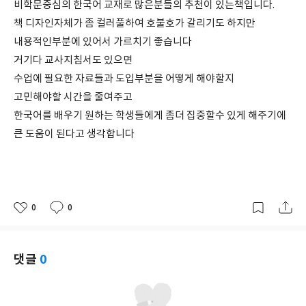
비학문중심의 한국어 교재로 많은분들의 추천이 있는책입니다.
책 디자인자체가 좀 컬러풀하여 호불호가 갈리기도 하지만
내용적인부분에 있어서 가르치기 좋습니다
거기다 교사지침서도 있으면
수업에 필요한 자료들과 도입부분을 어떻게 해야할지
고민해야할 시간을 줄여주고
한국어를 배우기 원하는 학생들에게 좀더 집중할수 있게 해주기에
큰 도움이 된다고 생각합니다
0
0
좋
댓
작
아
글
성
요
일
댓글
0