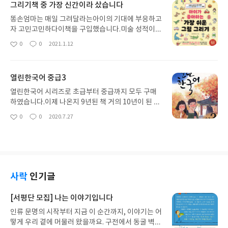
그리기책 중 가장 신간이라 샀습니다
도라고요다음에 또,아이가 생긴다면 한권 더 사서 읽
어주고 싶네요.구체적인기도. 기복신앙적이지 않은
똥손엄마는 매일 그려달라는아이의 기대에 부응하고
내용들이 참 좋았습니다.
자 고민고민하다이책을 구입했습니다.미술 성적이
높지않았던 저에게는조금이나마 자신감을 줍니다아
0
0
2021.1.12
좋
댓
작
이가 이전 제 그림을 보면맨날 아니야! 이상해! 라고
아
글
성
했는데이제는 엄마 이뿌다~ 좋아~ 라고하네요단한
요
일
가지의 단점은 오른쪽에 예시그림을 주로 그려달라
열린한국어 중급3
고 합니다...그거는 그리는법 안나와 있는데..그럴때
는 이책또한 살짝 밉습니다..ㅋ
열린한국어 시리즈로 초급부터 중급까지 모두 구매
하였습니다.이제 나온지 9년된 책 거의 10년이 된 책
이지만그래도 이 책이 간결하고 가르치기 좋게 나온
0
0
2020.7.27
좋
댓
작
책이라고 생각이 듭니다.열린한국어 고급책이 2017
아
글
성
년에 나왔는데열린한국어 초중급책도 개정판이 나왔
요
일
으면 좋겠네요. 개인적으로는 바탕색도 너무 컬러풀
한게 집중도를 낮추네요 ㅠㅠ좋은 내용인 만큼 좋은
편집과 구성으로 새롭게 출판해주시길 바랍니다.
사락
인기글
[서평단 모집] 나는 이야기입니다
인류 문명의 시작부터 지금 이 순간까지, 이야기는 어
떻게 우리 곁에 머물러 왔을까요. 구전에서 동굴 벽화