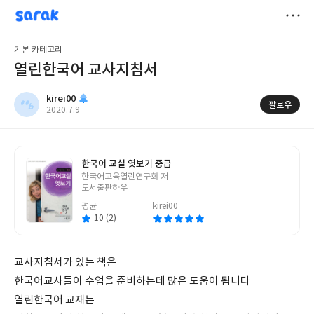
sarak
kirei00
저
기본 카테고리
장
열린한국어 교사지침서
kirei00
팔로우
작
2020.7.9
성
일
한국어 교실 엿보기 중급
글
한국어교육열린연구회 저
쓴
도서출판하우
이
평균
kirei00
10 (2)
교사지침서가 있는 책은
한국어교사들이 수업을 준비하는데 많은 도움이 됩니다
열린한국어 교재는