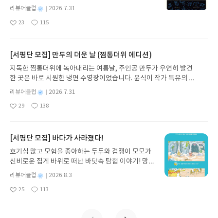
와 점토판을 거쳐 종이와 책으로, 그리고 오늘날 수천
별
리뷰어클럽
2026.7.31
권의 인쇄본으로 이어지는 이야기의 여정을 따라가
명
작
23
115
는 그림책입니다. 때로는 즐거움을, 때로는 위로를,
좋
댓
작
성
아
글
성
때로는 두려움의 대상이 되기도 했던 이야기가 우리
일
요
일
일상에 어떻게 녹아들어 있는지 되짚어보며 이야기
가 지닌 본질적 가치와 이야기를 누리는 기쁨을 다시
[서평단 모집] 만두의 더운 날 (찜통더위 에디션)
발견하게 합니다.나는 이야기입니다글쓴이댄 야카리
지독한 찜통더위에 녹아내리는 여름날, 주인공 만두가 우연히 발견
노 글/유수현 역출판사소원나무 예스24 바로가기 닫
한 곳은 바로 시원한 냉면 수영장이었습니다. 윤식이 작가 특유의 유
기모집인원 : 10명신청기간 : 2026.07.31 ~ 2026.0
머러스한 캐릭터와 밝은 색감으로 그려낸 이 국내 창작 그림책은 무
8.04발표일자 : 2026.08.06리뷰 작성기한 : 도서/상
별
리뷰어클럽
2026.7.31
더위에 지친 독자들에게 상상만으로도 더위가 싹 가시는 통쾌한 탈출
명
작
품 받고 2주 이내 ▶ 주소/연락처 업데이트 : 신청 전
29
138
구를 선사합니다. 소원나무 베스트셀러 시리즈의 세 번째 이야기로,
좋
댓
작
성
상품 받으실 주소/연락처를 업데이트 해주세요! (선
아
글
성
만두가 풍덩 빠진 차가운 냉면 물결 속에서 짜릿한 여름 해방감을 만
일
정 후 수정 불가)▶ 서평단 신청 방법 : 기대평 댓글을
요
일
끽하는 모습이 마음속까지 시원하게 파고듭니다.만두의 더운 날 (찜
작성해주세요! 먼저 작성한 리뷰를 올려주시면 당첨
통더위 에디션)글쓴이윤식이 저출판사소원나무 예스24 바로가기 닫
[서평단 모집] 바다가 사라졌다!
확률이 올라갑니다!! ※ 신청 전, 꼭 확인해주세요!-
기모집인원 : 5명신청기간 : 2026.07.31 ~ 2026.08.04발표일자 : 20
'사락' 개설 후, 이 글의 댓글로 신청해주세요.- 기존
호기심 많고 모험을 좋아하는 두두와 겁쟁이 모모가
26.08.06리뷰 작성기한 : 도서/상품 받고 2주 이내 ▶ 주소/연락처 업
YES블로그는 '사락'으로 개편되어 별도로 개설하지
신비로운 집게 바위로 떠난 바닷속 탐험 이야기! 망둥
데이트 : 신청 전 상품 받으실 주소/연락처를 업데이트 해주세요! (선
않으셔도 됩니다. ▶ 도서/상품 발송- 도서/상품은 최
이, 소라게, 낙지 같은 바다 친구들과 신나게 놀던 중
정 후 수정 불가)▶ 서평단 신청 방법 : 기대평 댓글을 작성해주세요!
별
리뷰어클럽
2026.8.3
근 배송지가 아닌 회원정보상의 주소/연락처 (클릭
갑자기 거대해진 집게 바위의 비밀을 마주하게 되는
명
작
먼저 작성한 리뷰를 올려주시면 당첨확률이 올라갑니다!! ※ 신청 전,
시 수정 가능)로 발송됩니다.- 주소/연락처에 문제가
25
113
데, 과연 바다에 무슨 일이 벌어진 걸까요? 상상력을
좋
댓
작
성
꼭 확인해주세요!- '사락' 개설 후, 이 글의 댓글로 신청해주세요.- 기
있을 시 선정에서 제외되거나 배송에서 누락될 수 있
아
글
성
자극하는 환상적인 해양 모험 동화 속으로 풍덩 빠져
일
존 YES블로그는 '사락'으로 개편되어 별도로 개설하지 않으셔도 됩
요
일
습니다(재발송 불가). ▶ 리뷰 작성- 도서/상품을 받
보세요!바다가 사라졌다!글쓴이서휘 글출판사풀
니다. ▶ 도서/상품 발송- 도서/상품은 최근 배송지가 아닌 회원정보