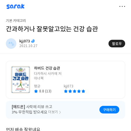
sarak
kjj073
저
기본 카테고리
장
간과하거나 잘못알고있는 건강 습관
kjj073
팔로우
작
2021.10.27
성
일
하버드 건강 습관
글
다카하시 사카에 저
쓴
이너북
이
평균
kjj073
8.8 (13)
[애드온]
사락에 리뷰 쓰고
구매하기
3% 무한적립 받으세요
더보기
먼저 배송 잘왔네요