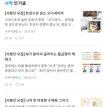
사락
인기글
[서평단 모집] 한권으로 읽는 오디세이아
크리스토퍼 놀란 감독의 영화 『오디세이』 원작을
한 권으로 만난다. 트로이 전쟁이 끝난 뒤, 영웅 오디
세우스는 고향 이타케로 돌아가기 위해 키클롭스, 마
별
리뷰어클럽
2026.8.5
녀 키르케, 세이렌의 노래, 포세이돈의 분노를 헤쳐
명
작
45
327
나간다. 그리스 철학 전공자인 옮긴이가 호메로스의
좋
댓
작
성
아
글
성
방대한 24권 서사를 현대적이고 자연스러운 한국어
일
요
일
로 풀어내, 고전이 낯선 독자도 이야기의 흐름을 놓치
지 않고 끝까지 읽을 수 있다. 3천 년을 이어 온 귀향
[서평단 모집] AI가 알아서 굴려주는 월급쟁이 재
과 모험의 대서사시가 가장 읽기 편한 번역으로 새롭
테크
게 펼쳐진다.한권으로 읽는 오디세이아글쓴이호메로
업무에는 AI를 활용하면서 정작 '내 돈' 관리는 혼자
스 저/육혜원 역출판사이화북스 예스24 바로가기 닫
끙끙대고 있지 않나요? 『AI가 알아서 굴려주는 월급
기모집인원 : 5명신청기간 : 2026.08.05 ~ 2026.08.
쟁이 재테크』는 챗GPT·클로드·제미나이·퍼플렉시
09발표일자 : 2026.08.13리뷰 작성기한 : 도서/상품
별
리뷰어클럽
2026.8.4
티를 나만의 재테크 팀으로 만드는 실전 가이드입니
받고 2주 이내 ▶ 주소/연락처 업데이트 : 신청 전 상
명
작
32
219
다. 재무 진단부터 주식 투자, 부동산, 절세, 자산 관
좋
댓
작
성
품 받으실 주소/연락처를 업데이트 해주세요! (선정
아
글
성
리 자동화 루틴까지, 코딩 없이도 프롬프트 하나로 2
일
후 수정 불가)▶ 서평단 신청 방법 : 기대평 댓글을 작
요
일
0년 차 재무 전문가의 맞춤 조언을 받을 수 있습니다.
성해주세요! 먼저 작성한 리뷰를 올려주시면 당첨확
좋은 정보를 찾는 시대는 끝났습니다. 이제는 좋은 질
[서평단 모집] 나의 첫 야생화 수채화 그리기
률이 올라갑니다!! ※ 신청 전, 꼭 확인해주세요!- '사
문을 던지는 사람이 돈을 법니다. 경제적 자유를 앞당
락' 개설 후, 이 글의 댓글로 신청해주세요.- 기존 YE