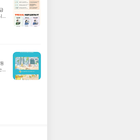
요!
 이
월급
 ▶
니
발송됩
20년
 ▶
문을
기간
I가
어클
5명
 ▶
 서
 ※
망둥
로
는
정
져
되거
02
해주
 업
 작성
 :
장합
 확인
도로
연락
누락
(포
정에