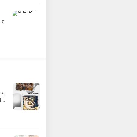
디세
나간
풀
 모험
/육
발표일
실