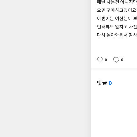
매달 사는건 아니지만
오면 구매하고있어요
이번에는 여신님이 
인터뷰도 알차고 사진
다시 돌아와줘서 감
0
0
좋
댓
작
아
글
성
요
일
댓글
0