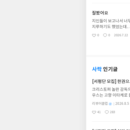
요
일
잘봤어요
지인들이 보고나서 너무 좋은
0
0
2026.7.22
좋
댓
작
아
글
성
요
일
사락
인기글
[서평단 모집] 한권
크리스토퍼 놀란 감독의
우스는 고향 이타케로 
다. 그리스 철학 전공
별
리뷰어클럽
2026.8.5
어내, 고전이 낯선 독자
명
작
41
283
의 대서사시가 가장 읽
좋
댓
작
성
아
글
성
혜원 역출판사이화북스 예스
일
요
일
자 : 2026.08.13