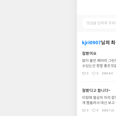
kjri0907
님의 
잘봤어요
많이 붙은 페어라 그런지 안정적이라 보기 
수있는건 정말 좋은것
0
0
2026.8.4
좋
댓
작
아
글
성
요
일
잘봤다고 합니다~
티팅때 열심히 자리 잡아놓았더니 
0
0
2026.7.22
좋
댓
작
아
글
성