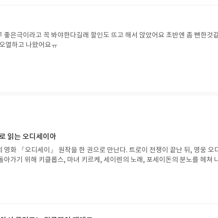
극이라고 꼭 봐야한다길래 할인도 뜨고 해서 앉았어요 초반엔 좀 뻔한것같고
지루하기도 했었는데.. 오열하고 나왔어요ㅠ
으로 읽는 오디세이아
 영화 『오디세이』 원작을 한 권으로 만난다. 트로이 전쟁이 끝난 뒤, 영웅 오
돌아가기 위해 키클롭스, 마녀 키르케, 세이렌의 노래, 포세이돈의 분노를 헤쳐 
자인 옮긴이가 호메로스의 방대한 24권 서사를 현대적이고 자연스러운 한국어로 
도 이야기의 흐름을 놓치지 않고 끝까지 읽을 수 있다. 3천 년을 이어 온 귀향과
기 편한 번역으로 새롭게 펼쳐진다.한권으로 읽는 오디세이아글쓴이호메로스 저
24 바로가기 닫기모집인원 : 5명신청기간 : 2026.08.05 ~ 2026.08.09
리뷰 작성기한 : 도서/상품 받고 2주 이내 ▶ 주소/연락처 업데이트 : 신청 전 상품 받으