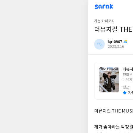
sarak
kjri0907
기본 카테고리
더뮤지컬 THE M
kjri0907
작
2023.3.16
성
일
더뮤지컬
글
편집부
쓴
더뮤지
이
평균
9.4
더뮤지컬 THE MUSIC
제가 좋아하는 박정