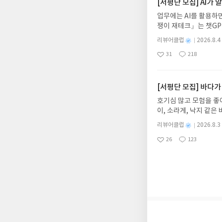
주소/연락처를 업데이트 
[서평단 모집] AI가
먼저 작성한 리뷰를 올려
업무에는 AI를 활용하면
글의 댓글로 신청해주세
쟁이 재테크』는 챗GP
도서/상품 발송- 도서
다. 재무 진단부터 주식
니다.- 주소/연락처에
별
리뷰어클럽
2026.8.4
차 재무 전문가의 맞춤
명
작
리뷰 작성- 도서/상품을
31
218
던지는 사람이 돈을 법
좋
댓
작
성
내 미작성, 불성실한 리
아
글
성
알아서 굴려주는 월급쟁
일
럽은 개인의 감상이 포
요
일
신청기간 : 2026.08.0
주소/연락처 업데이트 :
[서평단 모집] 바다가
평단 신청 방법 : 기
호기심 많고 모험을 좋
신청 전, 꼭 확인해주세요
이, 소라게, 낙지 같
개편되어 별도로 개설하
데, 과연 바다에 무슨
보상의 주소/연락처 (
별
리뷰어클럽
2026.8.3
보세요!바다가 사라졌다
명
작
나 배송에서 누락될 수 
26
123
6.08.03 ~ 2026.
좋
댓
작
성
셔야 합니다. (포스트가
아
글
성
데이트 : 신청 전 상품
일
시 이후 선정에서 제외
요
일
기대평 댓글을 작성해주
니다.
해주세요!- '사락' 개
개설하지 않으셔도 됩니
처 (클릭 시 수정 가
될 수 있습니다(재발송 
스트가 아닌 '리뷰'로 
서 제외될 수 있습니다