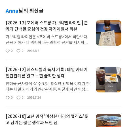
Anna
님의 최신글
[2026-13] 포에버 스트롱 가브리엘 라이언 | 근
육과 단백질 중심의 건강 자기계발서 리뷰
가브리엘 라이언은 <포에버 스트롱>에서 비만보다
근육 저하가 더 위험하다는 과학적 근거를 제시하고,
근육이 건강을 위한 핵심 장기라는 개념을 알려준다.
0
0
2026.8.5
좋
댓
작
건강과 자기 계발, 두 마리 토끼를 모두 잡고 싶다면
아
글
성
꼭 읽어봐야 할 책이다.현재 편향은 장기적인 결과를
요
일
희생하면서까지 단기적인 욕망에 굴복하게 만드는
[2026-12] 베스트셀러 독서 기록 : 데일 카네기
본능적인 경향이다. 이러한 현장에는 현재의 자아와
인간관계론 읽고 느낀 솔직한 생각
미래의 자아라는 서로 다른 두 개의 자아가 관여한다.
두 자아가 상당히 다를 수는 있다. 하지만 둘 다 당신
인생을 근사하게 살 수 있는 확실한 방법을 이야기 한
의 일부다. 당신이 더 키우는 쪽이 다른 쪽보다 우세
다는 데일 카네기의 인간관계론. 어떻게 하면 인생을
해진다.p.105항상 식단에 관심을 갖는 편이었지만
근사하게 살 수 있을까?다른 사람을 이해하기 위해서
0
0
2026.7.24
늘 생각과 말뿐이고 실행에 옮기지 못했던 건 사실이
좋
댓
작
자신을 허락하는 일이 과연 필요할까? 나는 그렇다고
아
글
성
다. 현재 입이 즐겁고 몸은 편하자는 나의 이기심이
생각한다. 우리가 상대의 말을 듣고서 가장 먼저 취하
요
일
미래의 나에게 많은 피해를 주지 않았나 하는 생각이
는 반응은, 그것을 이해하려고 하지 않고 먼저 평가나
들었다. 이 책의 메인은 건강 특히 단백질이지만 자기
[2026-10] 고전 명작 '이상한 나라의 앨리스' 읽
판단을 내리려고 하는 것이다.p.226이 책을 읽으면
계발 서적으로도 손색이 없다. 내면에서는 반대하는
고 남기는 짧은 생각과 느낀 점
서 '굳이 이렇게까지 하면서 근사한 사람이 되어야 할