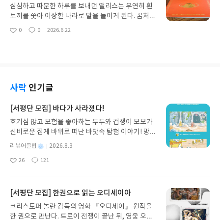
속삭임보다 계획을 우선시하면 좋은 결과를 얻을 수
까?'라는 생각이 먼저 들었다. 하지만 과연 내가 누굴
심심하고 따분한 하루를 보내던 앨리스는 우연히 흰
있다. 자신의 사고 패턴을 알아차리는 습관을 들이면
평가하거나 판단할 자격이 되는가 하는 생각도 문득
토끼를 쫓아 이상한 나라로 발을 들이게 된다. 꿈처럼
도움이 된다. 목록을 쓰자. 악순환에 각기 다른 이름
스쳤다. 사실 나이가 들수록 남을 평가하거나 판단할
신기한 일들만 가득한 그곳에선 대체 어떤 일들이 펼
을 붙이자. 그러면 그 순환을 잘 다룰 수 있게 된다.p.
0
0
2026.6.22
여유도 없거니와, 남에게 남부끄럽지 않은 근사한 사
좋
댓
작
쳐질까?“알다시피 개는 화가 나면 으르렁대고 기분
147거창한 계획은 어려워도 나를 돌아보는 목록 정
아
글
성
람이 되기보다 그냥 나 자신에게 만족하는 사람이 되
이 좋으면 꼬리를 흔들지. 그런데 나는 기분이 좋으면
요
일
도는 만들어 볼 수 있겠다. 솔직히 식사 메뉴까지 메
고 싶어진다. 그래서 같이 구매했던 <자기 관리론>이
으르렁대고 화가 나면 꼬리를 흔들어. 따라서 난 미친
모하며 계획할 만한 자신은 없다. 일단 절대 먹지 말
더 기대된다. 좀 아껴두었다가 읽어야겠다.이번 책은
거야.” “그건 으르렁대는 게 아니라 가르랑댄다고 해
아야 할 음식을 정리하고 그것을 멀리하는 것부터 당
워낙 짤 이나 다른 자기 계발서에서 인용된 걸 많이
요.” 앨리스가 말했다. p.112<이상한 나라의 앨리스
장 실천해야겠다. 단백질을 하루 세 번 특히 아침에
봐서 그런지, 아는 내용이 많아 솔직히 쓸 내용이 많
>는 마치 내가 앨리스가 되어 꿈을 꾸는 듯한 기분을
사락
인기글
잘 챙겨 먹는 것도 포함이다. 끊임없이 연습하면 불편
진 않았다. 하지만 책을 덮으며 이런 생각이 들었다.
느끼게 해 주었다. 특히 고양이가 자신이 미쳤다며 자
함을 받아들이고 심지어 그 불편을 발전의 신호로 삼
사실 내 사람 아닌 사람들을 이해하기에는 내 시간이
신을 소개하는 걸 상상하니 피식 웃음이 났다.또, pig
[서평단 모집] 바다가 사라졌다!
을 생각의 틀을 만들 수 있다. 고통은 그저 몸에서 사
너무 아깝다. 데일 카네기가 말하는 인간관계의 기술
(돼지)와 fig(무화과)처럼 비슷한 발음을 이용한 말
라질 나약함일 뿐이라는 말을 아는가? 달라진다는 것
도 좋지만, 나이가 들수록 남 신경 쓰는 것보다 입은
호기심 많고 모험을 좋아하는 두두와 겁쟁이 모모가
장난이나 재치 있는 표현들이 많았는데, 원어민이었
은 성장한다는 뜻이다. 하지만 성장이 항상 편안하지
닫고 지갑을 열 수 있는 현명하고 여유 있는 사람이
신비로운 집게 바위로 떠난 바닷속 탐험 이야기! 망둥
다면 이런 언어유희를 훨씬 더 재미있게 즐길 수 있었
만은 않다. p.296정말 달라지고 성장하고 싶지만 항
되고 싶다.
이, 소라게, 낙지 같은 바다 친구들과 신나게 놀던 중
을 것 같아 조금 아쉬운 마음도 들었다.아이들을 위한
별
리뷰어클럽
2026.8.3
상 불편함과 고통을 견디지 못했던 것 같다. 이 책에
갑자기 거대해진 집게 바위의 비밀을 마주하게 되는
동화라고 생각하고 가볍게 펼쳤지만, 막상 읽어보니
명
작
서는 그런 불편함과 고통을 최소화하면서 할 수 있는
26
121
데, 과연 바다에 무슨 일이 벌어진 걸까요? 상상력을
앨리스가 겪는 황당한 모험들이 어른이 된 내게는 꽤
좋
댓
작
성
운동과 식단을 소개해 준다. 운동법과 음식의 레시피
아
글
성
자극하는 환상적인 해양 모험 동화 속으로 풍덩 빠져
나 묵직한 질문을 던져주는 것 같았다. 세상의 규칙이
일
요
일
까지 정말 상세하게 설명되어 있다. 초보자, 수련자
보세요!바다가 사라졌다!글쓴이서휘 글출판사풀
나 어른들의 논리가 늘 옳은 건 아니라는 걸 앨리스가
그리고 전문가용으로도 나누어져 있는데 정말 건강
빛 예스24 바로가기 닫기모집인원 : 20명신청기간 :
[서평단 모집] 한권으로 읽는 오디세이아
순수한 시선으로 꼬집어내는 것 같았다. 때로는 앞뒤
에 진심이고 디테일함이 느껴지는 책이었다.운동에
2026.08.03 ~ 2026.08.07발표일자 : 2026.08.13리
가 맞지 않는 상황 속에서도 꿋꿋하게 나아가는 앨리
크리스토퍼 놀란 감독의 영화 『오디세이』 원작을
대해서도 나는 환자들에게 이와 비슷하게 이야기한
뷰 작성기한 : 도서/상품 받고 2주 이내 ▶ 주소/연락
스의 모습을 보면서, 복잡한 현실 속에서 길을 잃은
한 권으로 만난다. 트로이 전쟁이 끝난 뒤, 영웅 오디
다. “한 번이라도 그만두고 싶지 않다면 충분히 열심