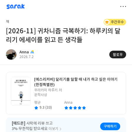
sarak
Anna
저
책
주간우수
장
[2026-11] 귀차니즘 극복하기: 하루키의 달
리기 에세이를 읽고 든 생각들
Anna
팔로우
작
2026.7.2
성
일
[예스리커버] 달리기를 말할 때 내가 하고 싶은 이야기
(한정특별판)
글
무라카미 하루키 저
쓴
문학사상
이
평균
Anna
9.3 (33)
[애드온]
사락에 리뷰 쓰고
구매하기
3% 무한적립 받으세요
더보기