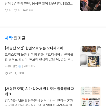
두사람은 결국 같은 학교에 입학합니다.
탑이 2년 전에 한번, 움직인 일이 있습니다. 1952년
6월 23일, 후지미야 타츠가 양녀인 레이코에게 죽은
0
0
2021.8.8
좋
댓
작
밤에요. 장면은 바뀌어 1954년 고베, 집주인이 문을
아
글
성
두드립니다. 아마노에게 문을 열라며 이야기하자, 아
요
일
마노는 자신은 아마노의 친구이며, 아마노는 어디 나
갔다고 대답하지만, 집주인은 친구가 없는것을 안다
며(?) 당장 문을 열고 방값을 받겠다고 이야기합니다.
집주인이 집에 들어가자, 집안의 상태를 보고는 기겁
사락
인기글
을 하고는 환기를 하고, 아마노는 남의 방에 마음대로
들어오지 말라며 집주인과 말싸움을 합니다.
[서평단 모집] 한권으로 읽는 오디세이아
크리스토퍼 놀란 감독의 영화 『오디세이』 원작을
한 권으로 만난다. 트로이 전쟁이 끝난 뒤, 영웅 오디
세우스는 고향 이타케로 돌아가기 위해 키클롭스, 마
별
리뷰어클럽
2026.8.5
녀 키르케, 세이렌의 노래, 포세이돈의 분노를 헤쳐
명
작
42
308
나간다. 그리스 철학 전공자인 옮긴이가 호메로스의
좋
댓
작
성
아
글
성
방대한 24권 서사를 현대적이고 자연스러운 한국어
일
요
일
로 풀어내, 고전이 낯선 독자도 이야기의 흐름을 놓치
지 않고 끝까지 읽을 수 있다. 3천 년을 이어 온 귀향
[서평단 모집] AI가 알아서 굴려주는 월급쟁이 재
과 모험의 대서사시가 가장 읽기 편한 번역으로 새롭
테크
게 펼쳐진다.한권으로 읽는 오디세이아글쓴이호메로
업무에는 AI를 활용하면서 정작 '내 돈' 관리는 혼자
스 저/육혜원 역출판사이화북스 예스24 바로가기 닫
끙끙대고 있지 않나요? 『AI가 알아서 굴려주는 월급