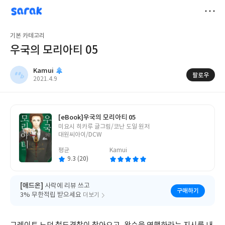
sarak
Kamui
저
기본 카테고리
장
우국의 모리아티 05
Kamui
팔로우
작
2021.4.9
성
일
[eBook]
우국의 모리아티 05
글
미요시 히카루 글그림/코난 도일 원저
쓴
대원씨아이/DCW
이
평균
Kamui
9.3 (20)
[애드온]
사락에 리뷰 쓰고
구매하기
3% 무한적립 받으세요
더보기