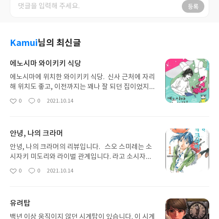
등록
Kamui
님의 최신글
에노시마 와이키키 식당
에노시마에 위치한 와이키키 식당. 신사 근처에 자리
해 위치도 좋고, 이전까지는 꽤나 잘 되던 집이었지
만.... 요즘은 왠지 파리만 날리고 있습니다. 와이키키
0
0
2021.10.14
좋
댓
작
식당의 주인인 요리는 졸다가 들리는 소리에 황급히
아
글
성
깨어 손님을 맞을 준비를 했으나... 가게에는 손님은
요
일
없고 고양이만 있습니다. 고양이의 이름은 오드리.
안녕, 나의 크라머
오드리에게 손님이 없는 이유를 묻는 요리, 고양이 관
점에서의 평가를 부탁합니다(?) 그때, 요리를 부르는
안녕, 나의 크라머의 리뷰입니다. 스오 스미레는 소
목소리가 들립니다. 손님인가 했지만, 소꿉친구 히카
시자키 미도리와 라이벌 관계입니다. 라고 소시자키
리의 방문입니다. 요리는 실망하며 손님이 아니라고
미도리는 생각하지만, 스미레는 항상 미도리에게 지
0
0
2021.10.14
좋
댓
작
투덜대지만, 히카리는 자신도 손님이라며 주문을 합
고 있기 때문에, 미도리는 눈엣가시로만 보이는 편입
아
글
성
니다.
니다. 중학교 3학년의 마지막 시합이 끝난 어느날,
요
일
미도리는 스미레에게 혼자 두지 않겠다며 같은 고등
유려탑
학교든, 같은 팀이든 들어가자고 제안합니다. 스미레
는 미도리가 왜 그런 제안을 하는지 의아해 하지만,
백년 이상 움직이지 않던 시계탑이 있습니다. 이 시계