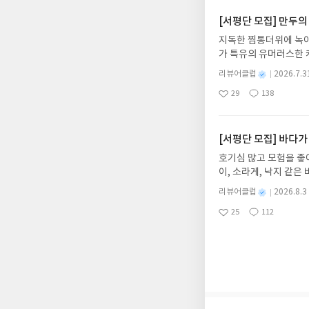
2주 이내 ▶ 주소/연락
불가)▶ 서평단 신청 
[서평단 모집] 만두의
갑니다!! ※ 신청 전, 
지독한 찜통더위에 녹아
'사락'으로 개편되어 
가 특유의 유머러스한 
닌 회원정보상의 주소/
위가 싹 가시는 통쾌한
제외되거나 배송에서 누락
별
리뷰어클럽
2026.7.3
냉면 물결 속에서 짜릿
명
작
작성해주셔야 합니다. (
29
138
션)글쓴이윤식이 저출판사소
좋
댓
작
성
리뷰 작성 시 이후 선
아
글
성
2026.08.06리뷰 작
일
를 권장합니다.
요
일
이트 해주세요! (선정 
첨확률이 올라갑니다!! ※
[서평단 모집] 바다가
락'으로 개편되어 별도
호기심 많고 모험을 좋
소/연락처 (클릭 시 수
이, 소라게, 낙지 같
습니다(재발송 불가). 
데, 과연 바다에 무슨
성)- 기간내 미작성, 
별
리뷰어클럽
2026.8.3
보세요!바다가 사라졌다
명
작
개인의 감상이 포함된 
25
112
6.08.03 ~ 2026.
좋
댓
작
성
아
글
성
데이트 : 신청 전 상품
일
요
일
기대평 댓글을 작성해주
해주세요!- '사락' 개
개설하지 않으셔도 됩니
처 (클릭 시 수정 가
될 수 있습니다(재발송 