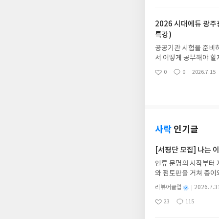
아
글
성
바로 확인할 수 있어서
요
일
마지막에 실제 유형과 
2026 시대에듀 광
춰 풀어보면서 제가 어
특강)
습니다.
공공기관 시험을 준비하
서 어떻게 공부해야 할
에 들어와서 도움이 됐
0
0
2026.7.15
좋
댓
작
요한 내용들이 잘 정리
아
글
성
마리 토끼를 잡을 수 있
요
일
어서 효율적인 공부가 
사락
인기글
[서평단 모집] 나는
인류 문명의 시작부터 
와 점토판을 거쳐 종이
는 그림책입니다. 때로
별
리뷰어클럽
2026.7.3
상에 어떻게 녹아들어 
명
작
23
115
하게 합니다.나는 이
좋
댓
작
성
아
글
성
집인원 : 10명신청기간 : 
일
요
일