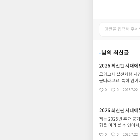
-
님의 최신글
2026 최신판 시대
모의고사 실전처럼 시간
붙더라고요. 특히 언어
습이 되었어요.한국사 
0
0
2026.7.22
좋
댓
작
이론을 한 번 쭉 훑고 
아
글
성
리하면서 다시 이론 찾
요
일
았어요. 특히 온라인 
2026 최신판 시대
는 분들에게는 괜찮은 
저는 2025년 주요 
형을 미리 볼 수 있어
적인 NCS 필기시험의 
0
0
2026.7.22
좋
댓
작
있어서 좋았어요. 이론