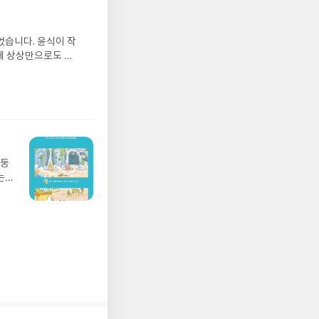
수정
올라
그는
었습니다. 윤식이 작
 아
게 상상만으로도 더
에서
 풍덩 빠진 차가운
뷰를
 날 (찜통더위 에디
관한
.08.04발표일자 :
리뷰
 주소/연락처를 업데
리뷰를 올려주시면 당
존 YES블로그는 '사
아닌 회원정보상의 주
망둥
송에서 누락될 수 있
는
 아닌 '리뷰'로 작
져
다.- 리뷰어클럽은
02
 업
 :
 확인
도로
연락
누락
(포