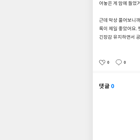
어놓은 게 맘에 들었
근데 막상 풀어보니까 
록이 제일 좋았어요.
긴장감 유지하면서 공
0
0
좋
댓
작
아
글
성
요
일
댓글
0