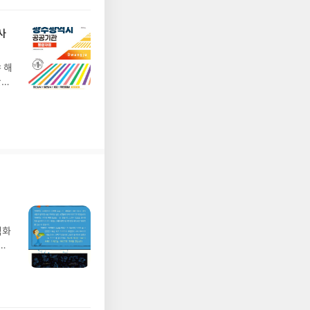
요.
 맞
사
익했
 해
한눈
 중
두
 있
벽화
가
 일
발견
기모
 받고