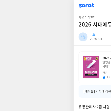
sarak
-
기본 카테고리
2026 시대에
-
작
2026.3.4
성
일
202
글
안영일
쓴
시대고
이
평균
10 
[애드온]
사락에 리뷰
유통관리사 2급 시험