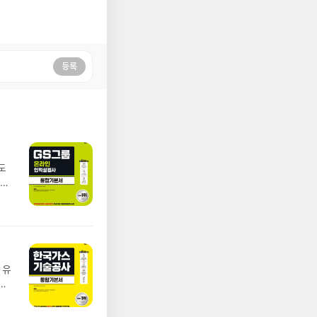
등록
도
 연
.
 정
 높
비하
 유
반
같이
는지