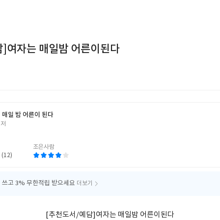
담]여자는 매일밤 어른이된다
 매일 밤 어른이 된다
 저
조은사람
 (12)
 쓰고
3% 무한적립 받으세요
더보기
[추천도서/예담]여자는 매일밤 어른이된다