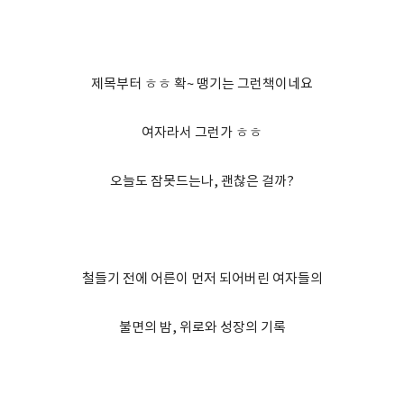
제목부터 ㅎㅎ 확~ 땡기는 그런책이네요
여자라서 그런가 ㅎㅎ
오늘도 잠못드는나, 괜찮은 걸까?
철들기 전에 어른이 먼저 되어버린 여자들의
불면의 밤, 위로와 성장의 기록