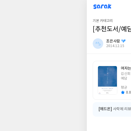
sarak
조은사람
기본 카테고리
[추천도서/예
조은사람
작
2014.12.15
성
일
여자는
글
김신회
쓴
예담
이
평균
8.8
[애드온]
사락에 리뷰