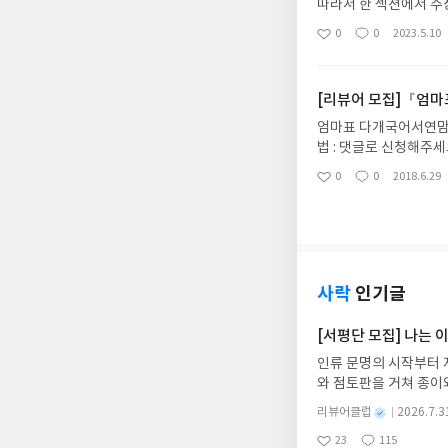
따라서 한 섹션에서 주
에, 띄어쓰기 오류는 
0
0
2023.5.10
좋
댓
작
도 이것보단 낫겠다는 
아
글
성
과 문장이 많이 겹치는
요
일
는 비중이 극히 적은 
[리뷰어 모집]『엄
엄마표 다개국어서연맘 이지
법 : 댓글로 신청해주
측 페이스북 아이콘 클
0
0
2018.6.29
좋
댓
작
자신감!SBS 「영재발
아
글
성
중국어, 일어, 스페인어
요
일
더, 가능하면 2개, 3
연맘은 다개국어를 하는
서연맘이 멈추지 않고 
다. 글로벌한 사회에서 
사락
인기글
은 몇 십 년 전부터 
되었다. 영어를 사용해
[서평단 모집] 나는
학 등 영어를 처음 접
인류 문명의 시작부터 
쳐주는 업체들도 늘어나
와 점토판을 거쳐 종이
어를 익혀야 할 필요성이
는 그림책입니다. 때로
아이가 언어를 빨리 익
별
리뷰어클럽
2026.7.3
상에 어떻게 녹아들어 
하고 받아들이는 능력과 
명
작
23
115
하게 합니다.나는 이
적으로 언어를 익힌다.
좋
댓
작