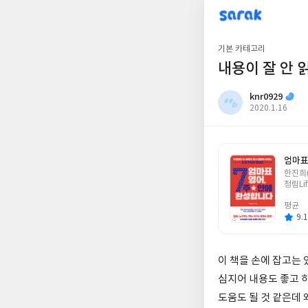
sarak
knr0929
기본 카테고리
내용이 잘 안 
knr0929
작
2020.1.16
성
일
엄마표
글
한진희
쓴
청림Lif
이
평균
9.1
이 책을 손에 잡고는 
심지어 내용도 좋고 
도움도 될 것 같은데 