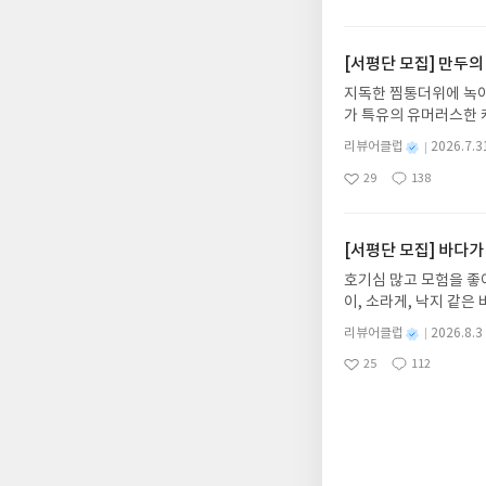
성
아
글
성
집인원 : 10명신청기간 : 
분히 가능하다. 그런데 
일
요
일
2주 이내 ▶ 주소/연락
어 여러분께1. 수령일로
불가)▶ 서평단 신청 
[서평단 모집] 만두의
심 책은 이미지 1장 이
갑니다!! ※ 신청 전, 
리는 걸 금합니다. 발견
지독한 찜통더위에 녹아
'사락'으로 개편되어 
올리실 때도 원문 출처를
가 특유의 유머러스한 
닌 회원정보상의 주소/
알려주시면 더욱 감사하
위가 싹 가시는 통쾌한
제외되거나 배송에서 누락
별
리뷰어클럽
2026.7.3
않습니다. 공지를 읽지
냉면 물결 속에서 짜릿
명
작
작성해주셔야 합니다. (
니다. (공지: http:/
29
138
션)글쓴이윤식이 저출판사소
좋
댓
작
성
리뷰 작성 시 이후 선
스24 리뷰어클럽을 통
아
글
성
2026.08.06리뷰 작
일
를 권장합니다.
하신 뒤 댓글로 알려주
요
일
이트 해주세요! (선정 
요? http://blog.y
첨확률이 올라갑니다!! ※
[서평단 모집] 바다가
락'으로 개편되어 별도
호기심 많고 모험을 좋
소/연락처 (클릭 시 수
이, 소라게, 낙지 같
습니다(재발송 불가). 
데, 과연 바다에 무슨
성)- 기간내 미작성, 
별
리뷰어클럽
2026.8.3
보세요!바다가 사라졌다
명
작
개인의 감상이 포함된 
25
112
6.08.03 ~ 2026.
좋
댓
작
성
아
글
성
데이트 : 신청 전 상품
일
요
일
기대평 댓글을 작성해주
해주세요!- '사락' 개
개설하지 않으셔도 됩니
처 (클릭 시 수정 가