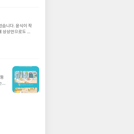
 받고
 할 수 있다.---리뷰
수정
다. (그림책, 이미지 중
올라
블로그에 똑같은 리뷰를 올
그는
페에는 적극 올려주시되,
었습니다. 윤식이 작
 아
블로그에 퍼 가셔서 상품을
게 상상만으로도 더
에서
명록에 따로 주소 받지
 풍덩 빠진 차가운
뷰를
클럽에서 책임지지 않습
 날 (찜통더위 에디
관한
넣어주세요. * 이 리뷰는 예
.08.04발표일자 :
리뷰
스트를 페이스북에 공유
 주소/연락처를 업데
클럽 블로그, 처음오셨나
리뷰를 올려주시면 당
존 YES블로그는 '사
아닌 회원정보상의 주
망둥
송에서 누락될 수 있
는
 아닌 '리뷰'로 작
져
다.- 리뷰어클럽은
02
 업
 :
 확인
도로
연락
누락