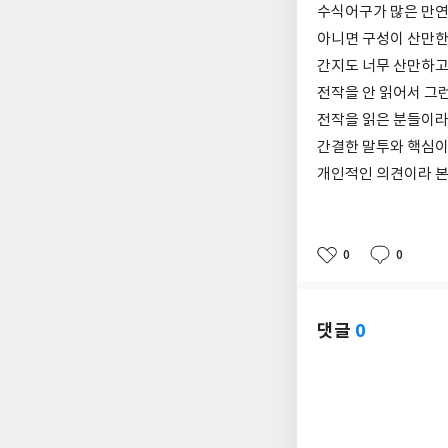
수식어구가 많은 만
아니면 구성이 산만한
간지도 너무 산만하고
전작을 안 읽어서 그런
전작을 읽은 분들이라면
간결한 말투와 핵심이
개인적인 의견이라 본
0
0
좋
댓
작
아
글
성
요
일
댓글
0