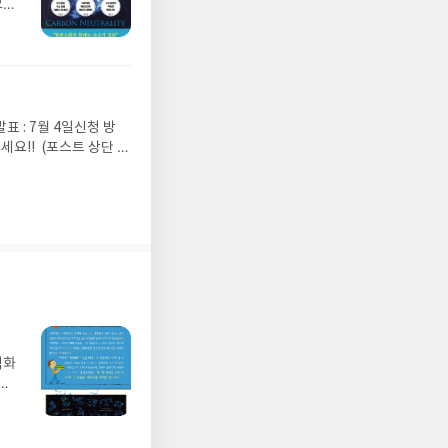
오타
더라
간물
지하
발표 : 7월 4일신청 방
요!! (포스트 상단 우
길러주는 아이의 외국어
만으로 한국어, 영어,
에 더해 언어 하나쯤은
 멀티링구얼의 시대다. 서
로 매체에 소개되기까지
부정할 수 없는 사실이
쟁력, 지구촌 같은 단어들
즘은 영어 정도는 필수가
영어 유치원, 조기 유
빠르고 쉽게 영어를 가르
벽화
지려면 제2, 제3의 언
가
만 말하자면, 가능하다.
 일
 것투성이라 주변을 관찰
발견
모든 정보를 종합해 최종
기모
언어를 익히는 것은 충