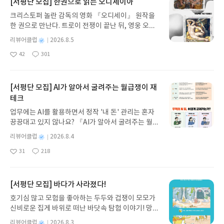
[서평단 모집] 한권으로 읽는 오디세이아
기'는 김정아 번역가의 수필이다. 다양한 '도스토옙
았다는 자각을 한다. 이미 퇴사를 한, 자신이 해고한
정확하게 더듬어 볼 것이 아니라 감고 있는 눈을 떠야
스키'의 작품을 번역하면서 그녀가 가졌던 수많은 생
직원과의 대화에서 자신을 돌이켜보며 잘못된 점을
크리스토퍼 놀란 감독의 영화 『오디세이』 원작을
한다. 대상을 가만히 지켜보고 옆으로, 앞으로, 뒤로
각과 고민이 이 책에 담겨져 있다. 사실상 번역된 글
생각해 본다. 그리고 이해도에 대해서는 '직원' 뿐만
한 권으로 만난다. 트로이 전쟁이 끝난 뒤, 영웅 오디
심지어는 그 속과 외면, 내면, 행동을 포함하여 완전
을 읽는다는 것은 아무리 완벽하게 진행하더라도 '작
아니라 '리더'인 스스로 조차 명료하지 않았다. 가만
세우스는 고향 이타케로 돌아가기 위해 키클롭스, 마
한 해체 상태를 인지하는 것을 두고 '안다'고 할지 모
별
리뷰어클럽
2026.8.5
가'의 생각을 '번역가'의 필터에 의해 걸러져 들어온
히 생각해보면 그렇다. '대충', '유도리 있게', '척하면
녀 키르케, 세이렌의 노래, 포세이돈의 분노를 헤쳐
른다. 우리가 무언가를 '안다'고 할 때, 그 '앎'이 피상
명
작
다. '수동적인 변환'이 아니라 독자와 작가, 독자의 언
42
301
척'이 통하던, 서구를 따라가던 과거 산업화 시대에
나간다. 그리스 철학 전공자인 옮긴이가 호메로스의
적인지, 본질적인지 분명하게 구분할 수 있어야 한다.
좋
댓
작
성
어와 작가의 언어, 독자의 문화와 작가의 문화 그리고
상당한 무기로 사용되던 '직관'과 '직감'이 이제는 '모
아
글
성
방대한 24권 서사를 현대적이고 자연스러운 한국어
우리는 '사과'를 보고 '사과'를 안다, 말할 수 있지만
일
요
일
시대적 배경을 포함해 상당한 이해도가 있어야 가능
호함', '무질서함', 기준없음'이라는 결과가 됐다. 기
로 풀어내, 고전이 낯선 독자도 이야기의 흐름을 놓치
사과가 어떤 토양에서 자라는지, 어떤 계절을 견뎠는
한 작업이다. 이런 작업에서 '번역가'의 철학과 능력,
준은 무엇인가,그것에 대한 깊은 고민을 하지 않은 조
지 않고 끝까지 읽을 수 있다. 3천 년을 이어 온 귀향
[서평단 모집] AI가 알아서 굴려주는 월급쟁이 재
지, 왜 붉은 색을 띄게 됐는지,는 알지 못한다. 사과의
고민은 독자에게 매우 중요한 요소다. 책 좋아 한다는
직은 그 규모가 커질수록 반드시 엔트로피의 법칙처
과 모험의 대서사시가 가장 읽기 편한 번역으로 새롭
표면에 튕겨나온 광자가 전달한 피상적 정보를 가지
테크
이야기를 스스로 떠들고 다녔지만 개인적으로 '도스
럼 무질서하게 된다. 어떤 조직이던 규모가 커지면 무
게 펼쳐진다.한권으로 읽는 오디세이아글쓴이호메로
고 '안다'고 말할 뿐이다. 이것은 눈을 감고 코끼리를
업무에는 AI를 활용하면서 정작 '내 돈' 관리는 혼자
토옙스키'의 책은 아직 많이 보지는 못했다. 벌써 이
질서도는 증가하게 되어 있다. 기준은 규모에 맞게 반
스 저/육혜원 역출판사이화북스 예스24 바로가기 닫
면밀하게 뒤적거리던 여러 맹인 중 하나의 모습과 크
끙끙대고 있지 않나요? 『AI가 알아서 굴려주는 월급
름부터 무시무시하다 느껴지는 장벽이 어쩌면 내면
드시 설정되어 있어야 한다. 대부분의 사람들은 나이
기모집인원 : 5명신청기간 : 2026.08.05 ~ 2026.08.
게 다르지 않다. 어린 시절, 'TV'나 '책', '교과서'에서
쟁이 재테크』는 챗GPT·클로드·제미나이·퍼플렉시
에 있어서 그렇지 않았을까. 그러나 실제로 몇권을 읽
를 들면서 '리더'의 자리에 오르게 된다. 리더가 아니
09발표일자 : 2026.08.13리뷰 작성기한 : 도서/상품
별
리뷰어클럽
2026.8.4
보면 '가족'을 그리는 통상적 이미지라는 것이 있다.
티를 나만의 재테크 팀으로 만드는 실전 가이드입니
었을 때, 생각보다 무시무시하다는 생각이 들지는 않
었던 사람들이 하나 둘, 리더의 자리에 오르게 되면
받고 2주 이내 ▶ 주소/연락처 업데이트 : 신청 전 상
명
작
아버지는 양복을 차려 입으시고 어머니는 아버지의
31
218
다. 재무 진단부터 주식 투자, 부동산, 절세, 자산 관
았다. 심리적 장벽이 아예 책을 멀리 만들게 된다면,
좋
댓
작
스스로 한번도 고민해 본 적 없는 고민을 하게 된
성
품 받으실 주소/연락처를 업데이트 해주세요! (선정
넥타이를 고쳐 주신다. 아버지가 출근 할 때, 구두를
아
글
성
리 자동화 루틴까지, 코딩 없이도 프롬프트 하나로 2
그 낮은 접근성으로 다수에게 외면당한다면, 과연 그
일
다. '기준을 제시해주던 아무개'가 없다는 사실을 말
후 수정 불가)▶ 서평단 신청 방법 : 기대평 댓글을 작
신고 '다녀오겠소' 하면, '잘 다녀오세요' 하고 아이와
요
일
0년 차 재무 전문가의 맞춤 조언을 받을 수 있습니다.
책은 좋은 책이 될 수 있겠는가. 그런 생각을 하게 됐
이다. 가정에서는 '부모님', 학교에서는 '선생님', 회
성해주세요! 먼저 작성한 리뷰를 올려주시면 당첨확
어머니가 배웅하는 장면이 그려진다. 그것이 어쩌면
좋은 정보를 찾는 시대는 끝났습니다. 이제는 좋은 질
다. '김정아' 작가의 글에는 '도스토옙스키'의 글을 번
[서평단 모집] 바다가 사라졌다!
사에서는 '직장 상사'의 지시을 받아 나름 보이지 않
률이 올라갑니다!! ※ 신청 전, 꼭 확인해주세요!- '사
우리 사회가 정답으로 정해둔 정상적 가정의 '형
문을 던지는 사람이 돈을 법니다. 경제적 자유를 앞당
역해 가면서 다양한 생각과 이야기를 전한다. 이 과정
는 기준에 맞게 생활해 나간다. 그러다 어디서부터인
락' 개설 후, 이 글의 댓글로 신청해주세요.- 기존 YE
태'가 아닐까,다른 가족과 달리, 시골에서 농사를 짓
호기심 많고 모험을 좋아하는 두두와 겁쟁이 모모가
기고 싶은 월급쟁이라면, 이 책이 바로 그 시작입니
에서 당연히 작품에 대한 호기심이 발생한다. 생각만
지 명확하게 알 수 없는 지점을 지나고나면 '기준을
S블로그는 '사락'으로 개편되어 별도로 개설하지 않
던 부모님은 두 분 다 '작업복'을 입고 출근하셨다. 해
신비로운 집게 바위로 떠난 바닷속 탐험 이야기! 망둥
다.AI가 알아서 굴려주는 월급쟁이 재테크글쓴이김
큼 무시무시하지 않고, 생각만큼 충만한 호기심을 발
제시해주던 아무개'가 아무도 없다는 사실을 발견하
으셔도 됩니다. ▶ 도서/상품 발송- 도서/상품은 최근
가 뜨면 농사일은 진행하기 힘들기에 부모님은 새벽
이, 소라게, 낙지 같은 바다 친구들과 신나게 놀던 중
태형 저출판사한빛미디어 예스24 바로가기 닫기모
생시킨다는 점에서 이 책에서 소개한 작품 만큼은 꼭
별
리뷰어클럽
2026.8.3