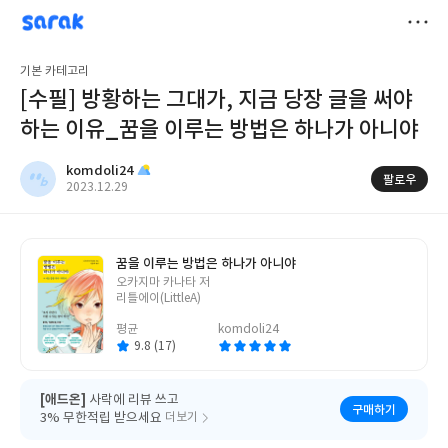
sarak
komdoli24
저
기본 카테고리
장
[수필] 방황하는 그대가, 지금 당장 글을 써야
하는 이유_꿈을 이루는 방법은 하나가 아니야
komdoli24
팔로우
작
2023.12.29
성
일
꿈을 이루는 방법은 하나가 아니야
글
오카지마 카나타 저
쓴
리틀에이(LittleA)
이
평균
komdoli24
9.8 (17)
[애드온]
사락에 리뷰 쓰고
구매하기
3% 무한적립 받으세요
더보기