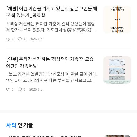
는 몇장. 하지만 한 문장을 몇번을 곱씹으며 고민했을
[계발] 어떤 기준을 가지고 있는지 깊은 고민을 해
번역가의 생각을 들어 보는 건, 해당 작가의 생각만큼
본 적 있는가_명료함
이나 중요하다. 예전 유학시절, 재미삼아 짧은 소설
번역을 시도해 본 적 있다. 물론 굉장히 짧았고 혼자
우리집 거실에는 커다란 가훈이 걸려 있었는데 흘림
보기 위해서 취미삼아 시작했던 행동이었는데 완료
체 한자로 쓰여 있었다.'가화만사성(家和萬事成)'어
하지는 못했던 기억이 있다. 생각치 못한 변수는 항상
린 시절 아버지께, 그 한자 의미를 여쭤 봤다.'집안이
0
0
2026.6.7
실제 그 루투를 천천히 발로 밟아보면서 겪을 때만 얻
좋
댓
작
화목하면 모든 일이 잘 이루어진다.'의미는 분명하게
아
글
성
을 수 있다. 자신있게 영어 좀 하면 번역할 수 있지 않
좋았지만 가끔씩 우리집 가훈이 무엇인지, 생각해 본
요
일
을까, 하고 생각했던 바와 달리 번역이라는 것은 '외
적은 없었다. 부모님 역시 '가훈'에 대한 큰 의미를 부
국어 능력' 밖의 복합적인 능력이 필수적인 분야였
[인문] 우리가 생각하는 '정상적인 가족'의 모습
여하지 않으셨는지, '가화만사성'에 대한 이후의 언
다. 짧게 스치고 지나가는 문장에서 큰 따움표로 시작
이란?_가족해방
급도 없으셨다. 호기심에 적혀 있던 '한자의 의미'를
한 대화는 누구의 말이었는지, 한국어와 다르게 영어
여쭤봤던 그 한번의 기억이 거의 유일한 기억이다. 물
불교 경전인 열반경에 '맹인모상'에 관한 글이 있다.
에서는 대화 이후에 기록된다. 그래서 한참을 읽고 나
론 좋은 말이다. 집안이 화목하면 모든 일이 잘 이루
맹인들이 코끼리의 서로 다른 부위를 만져보고 코끼
서야, '아, 이 말을 한 사람이, 저 사람이었구나'하고
어진다. 그러나 좋은 말이 있다는 것과 그것이 철학으
리의 생김새를 설명하는 이야기다. 누구는 다리를 만
깨닫는 경우가 있다.문제는 그 순간부터다. 한국어의
0
0
2026.6.5
로 뿌리 깊게 박혀 생각과 행동이 모두 하나의 방향성
좋
댓
작
지고 '기둥 같다'말하고, 누구는 코를 만지고 '뱀 같
특징상, 반드시 필요한 '존댓말'과 '호칭'의 문제 그밖
아
글
성
을 갖는 것은 다르다. 우리집은 실제로 화목한 집이었
다' 말한다. 귀를 만진 사람은 '부채 같다' 말하고, 꼬
요
일
에 원어로는 전혀 어색하지 않지만 한국어로 번역했
으나 그 뿌리가 명확하게 '가훈'과 연결되어 있었다
리를 만진 사람은 '빗자루 같다' 말한다. 이들은 모두
을 때, 지나치게 늘어지는 서구식 '만연체 방식 서
는 느낌은 받은 바 없다. '오탁민' 작가의 '명료함'에
자신의 입장에서 한치 거짓없는 명백한 진실을 말하
술'도 번역을 어렵게 만들었다. '이상한 나라의 엘리
는 이런 대목이 나온다. "치열한 사고의 과정 없이 아
고 있지만 '진실'이라 하여 '진리'가 되는 것은 아니
스'를 보면 단순한 언어 유희가 독자로 하여금 웃음을
웃소싱 한 기준은 리더 스스로도 지킬 수 없다." 스스
다. 진실은 '진리'의 일부분일 뿐 일부만 정확하게 꿰
사락
인기글
유발하는데 어떤 경우에는 도무지 한국어로 표현할
로 창업한 회사의 미션과 핵심가치에 대한 이야기다.
뚫어본다하여 그것이 '본질'이 되는 것은 아니다. '맹
수 없는 구간도 존재한다. '도스토옙스키 번역 일
그는 회사 직원들이 '사훈'에 대한 이해도가 크지 않
인모상'에 따르면 인간이 '진리'를 알기 위해서는 더