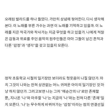
오래된 발라드를 하나 들었다. 가만히 상념에 젖어든다. 다시 생각해
본다. 이 노래를 부른 가수는 과연 이 노래를 기억하고 있을까. 이 노
래를 지은 작곡가와 작사가는 지금 무엇을 하고 있을가. 나에게 적잖
은 감동과 위로를 주던 음악의 원주인들은 아마 그들이 남긴 흔적과
다른 '감정'과 '생각'을 갖고 있을지 모른다.
정작 초등학교 시절의 일기장만 보더라도 헛웃음이 나질 않던가. 마
치 그것이 나와는 전혀 상관없는 어느 귀여운 아이의 일기장인 것 마
냥 하지 않던가. 그러고보면 나는 그저 '매순간의 나'로만 존재할
뿐, 지나온 '나'와 마주할 '나'는 지금의 '나'와는 전혀 다른 '존재'일
지 모른다. '나'는 무수하게 바뀌어가는 '감정'이라는 점의 연결선일