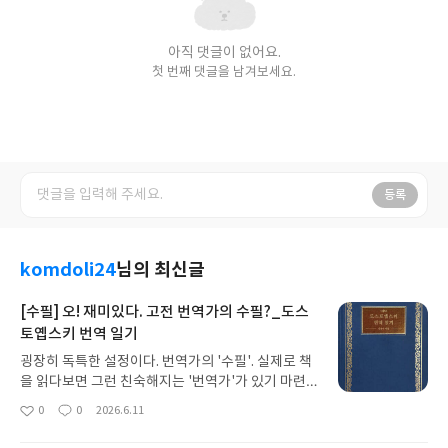
아직 댓글이 없어요.
첫 번째 댓글을 남겨보세요.
등록
komdoli24
님의 최신글
[수필] 오! 재미있다. 고전 번역가의 수필?_도스
토옙스키 번역 일기
굉장히 독특한 설정이다. 번역가의 '수필'. 실제로 책
을 읽다보면 그런 친숙해지는 '번역가'가 있기 마련
이다. 그러나 번역가의 소개라면 책 안쪽 날개에 짧게
0
0
2026.6.11
좋
댓
작
들어가 있거나 '소설'의 시작과 마무리에 간략하게
아
글
성
들어가 있는 경우가 많다. 대체로 적게는 한장, 길게
요
일