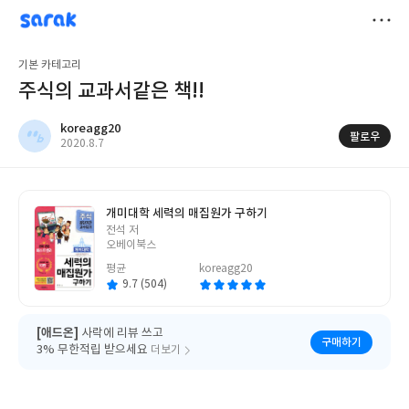
sarak
koreagg20
저
기본 카테고리
장
주식의 교과서같은 책!!
koreagg20
팔로우
작
2020.8.7
성
일
개미대학 세력의 매집원가 구하기
글
전석 저
쓴
오베이북스
이
평균
koreagg20
9.7 (504)
[애드온]
사락에 리뷰 쓰고
구매하기
3% 무한적립 받으세요
더보기