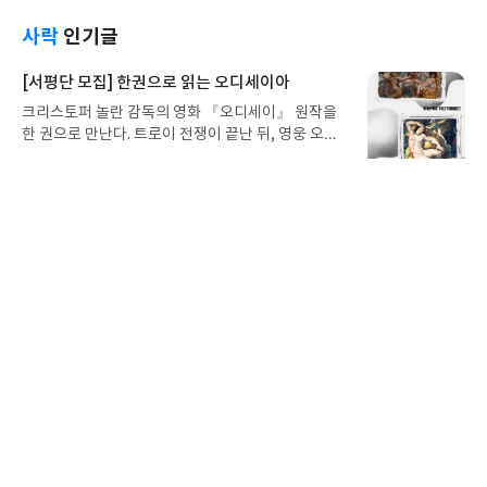
사락
인기글
[서평단 모집] 한권으로 읽는 오디세이아
크리스토퍼 놀란 감독의 영화 『오디세이』 원작을
한 권으로 만난다. 트로이 전쟁이 끝난 뒤, 영웅 오디
세우스는 고향 이타케로 돌아가기 위해 키클롭스, 마
별
리뷰어클럽
2026.8.5
녀 키르케, 세이렌의 노래, 포세이돈의 분노를 헤쳐
명
작
42
295
나간다. 그리스 철학 전공자인 옮긴이가 호메로스의
좋
댓
작
성
아
글
성
방대한 24권 서사를 현대적이고 자연스러운 한국어
일
요
일
로 풀어내, 고전이 낯선 독자도 이야기의 흐름을 놓치
지 않고 끝까지 읽을 수 있다. 3천 년을 이어 온 귀향
[서평단 모집] AI가 알아서 굴려주는 월급쟁이 재
과 모험의 대서사시가 가장 읽기 편한 번역으로 새롭
테크
게 펼쳐진다.한권으로 읽는 오디세이아글쓴이호메로
업무에는 AI를 활용하면서 정작 '내 돈' 관리는 혼자
스 저/육혜원 역출판사이화북스 예스24 바로가기 닫
끙끙대고 있지 않나요? 『AI가 알아서 굴려주는 월급
기모집인원 : 5명신청기간 : 2026.08.05 ~ 2026.08.
쟁이 재테크』는 챗GPT·클로드·제미나이·퍼플렉시
09발표일자 : 2026.08.13리뷰 작성기한 : 도서/상품
별
리뷰어클럽
2026.8.4
티를 나만의 재테크 팀으로 만드는 실전 가이드입니
받고 2주 이내 ▶ 주소/연락처 업데이트 : 신청 전 상
명
작
31
218
다. 재무 진단부터 주식 투자, 부동산, 절세, 자산 관
좋
댓
작
성
품 받으실 주소/연락처를 업데이트 해주세요! (선정
아
글
성
리 자동화 루틴까지, 코딩 없이도 프롬프트 하나로 2
일
후 수정 불가)▶ 서평단 신청 방법 : 기대평 댓글을 작
요
일
0년 차 재무 전문가의 맞춤 조언을 받을 수 있습니다.
성해주세요! 먼저 작성한 리뷰를 올려주시면 당첨확
좋은 정보를 찾는 시대는 끝났습니다. 이제는 좋은 질
[서평단 모집] 바다가 사라졌다!
률이 올라갑니다!! ※ 신청 전, 꼭 확인해주세요!- '사