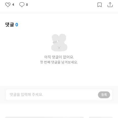
4
0
좋
댓
작
아
글
성
요
일
댓글
0
아직 댓글이 없어요.
첫 번째 댓글을 남겨보세요.
등록