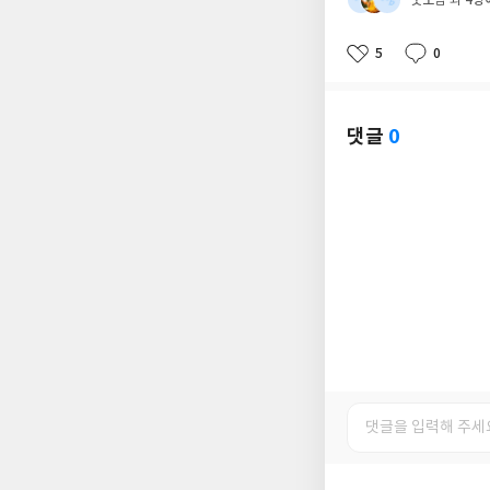
님 외
5
0
좋
댓
작
아
글
성
요
일
댓글
0