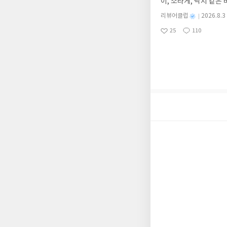
이, 소라게, 낙지 같
습니다(재발송 불가). 
데, 과연 바다에 무슨
성)- 기간내 미작성, 
별
리뷰어클럽
2026.8.3
보세요!바다가 사라졌다
명
작
개인의 감상이 포함된 
25
110
6.08.03 ~ 2026.
좋
댓
작
성
아
글
성
데이트 : 신청 전 상품
일
요
일
기대평 댓글을 작성해주
해주세요!- '사락' 개
개설하지 않으셔도 됩니
처 (클릭 시 수정 가
될 수 있습니다(재발송 
스트가 아닌 '리뷰'로 
서 제외될 수 있습니다