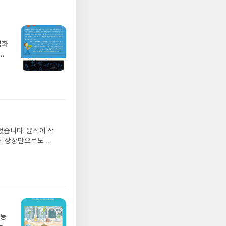
벽화
가
 일
발견
기모
 받고
수정
올라
그는
었습니다. 윤식이 작
 아
게 상상만으로도 더
에서
 풍덩 빠진 차가운
뷰를
 날 (찜통더위 에디
관한
.08.04발표일자 :
리뷰
 주소/연락처를 업데
리뷰를 올려주시면 당
존 YES블로그는 '사
아닌 회원정보상의 주
망둥
송에서 누락될 수 있