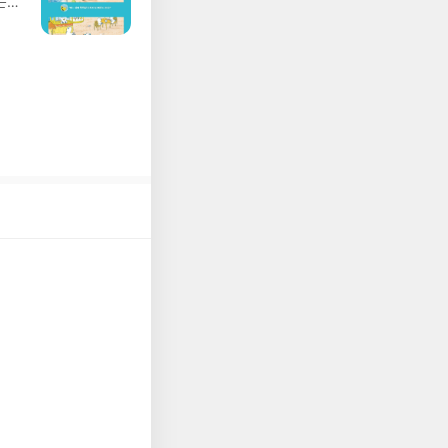
는
 아닌 '리뷰'로 작
져
다.- 리뷰어클럽은
02
 업
 :
 확인
도로
연락
누락
(포
정에