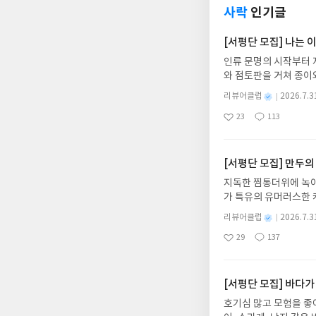
사락
인기글
[서평단 모집] 나는
인류 문명의 시작부터 
와 점토판을 거쳐 종이
는 그림책입니다. 때로
별
리뷰어클럽
2026.7.3
상에 어떻게 녹아들어 
명
작
23
113
하게 합니다.나는 이
좋
댓
작
성
아
글
성
집인원 : 10명신청기간 : 
일
요
일
2주 이내 ▶ 주소/연락
불가)▶ 서평단 신청 
[서평단 모집] 만두의
갑니다!! ※ 신청 전, 
지독한 찜통더위에 녹아
'사락'으로 개편되어 
가 특유의 유머러스한 
닌 회원정보상의 주소/
위가 싹 가시는 통쾌한
제외되거나 배송에서 누락
별
리뷰어클럽
2026.7.3
냉면 물결 속에서 짜릿
명
작
작성해주셔야 합니다. (
29
137
션)글쓴이윤식이 저출판사소
좋
댓
작
성
리뷰 작성 시 이후 선
아
글
성
2026.08.06리뷰 작
일
를 권장합니다.
요
일
이트 해주세요! (선정 
첨확률이 올라갑니다!! ※
[서평단 모집] 바다가
락'으로 개편되어 별도
호기심 많고 모험을 좋
소/연락처 (클릭 시 수