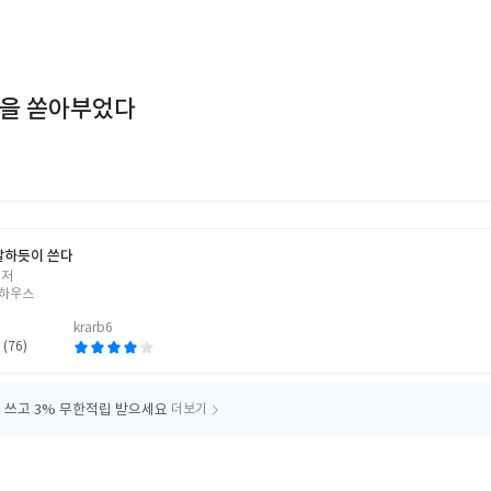
것을 쏟아부었다
말하듯이 쓴다
 저
하우스
krarb6
 (76)
 쓰고
3% 무한적립 받으세요
더보기