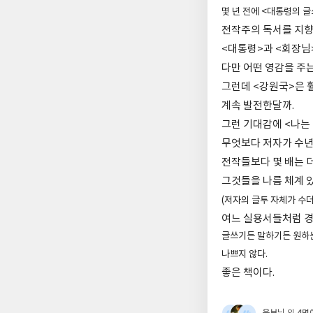
몇 년 전에 <대통령의 
전작주의 독서를 지향
<대통령>과 <회장님
다만 어떤 영감을 주
그런데 <강원국>은 훨
계속 발전한달까.
그런 기대감에 <나는
무엇보다 저자가 수년
전작들보다 몇 배는 
그것들을 나름 체계 
(저자의 글투 자체가 수
여느 실용서들처럼 경
글쓰기든 말하기든 원하는
나쁘지 않다.
좋은 책이다.
웃보
4명