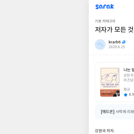
sarak
krarb6
기본 카테고리
저자가 모든 
krarb6
작
2020.6.25
성
일
나는 
글
강원국
쓴
위즈덤
이
평균
8.9
[애드온]
사락에 리뷰
강원국 저자.