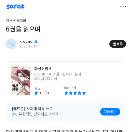
sarak
kround
저
기본 카테고리
장
6권을 읽으며
kround
팔로우
작
2025.12.17
성
일
화산귀환 6
글
STUDIO LICO 글그림/비가 원저
쓴
에이템포미디어
이
평균
kround
10 (2)
[애드온]
사락에 리뷰 쓰고
구매하기
3% 무한적립 받으세요
더보기