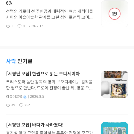
6권
공유하며 유대감을 쌓아가는 과정이 인상적이며, 시
리즈 전체의 흐름을 바꿀 만한 충격적인 전개가 후반
선택의 기로에 선 주인공과 매력적인 여성 캐릭터들
부를 장식합니다.
사이의 아슬아슬한 관계를 그린 성인 로맨틱 코미디
6권입니다. 이번 권에서는 등장인물들 간의 감정이
0
0
2026.2.17
좋
댓
작
더욱 깊어지며, 단순한 해프닝을 넘어 진지한 고백과
아
글
성
갈등이 교차합니다. 각 캐릭터의 개성이 돋보이는 에
요
일
피소드들이 속도감 있게 전개되며, 관계의 변화를 예
고하는 복선들이 깔려 있어 다음 전개에 대한 궁금증
을 자아냅니다. 자극적인 묘사와 섬세한 감정선이 적
절히 조화를 이룬 시리즈의 중간 분기점입니다.
사락
인기글
[서평단 모집] 한권으로 읽는 오디세이아
크리스토퍼 놀란 감독의 영화 『오디세이』 원작을
한 권으로 만난다. 트로이 전쟁이 끝난 뒤, 영웅 오디
세우스는 고향 이타케로 돌아가기 위해 키클롭스, 마
별
리뷰어클럽
2026.8.5
녀 키르케, 세이렌의 노래, 포세이돈의 분노를 헤쳐
명
작
39
252
나간다. 그리스 철학 전공자인 옮긴이가 호메로스의
좋
댓
작
성
아
글
성
방대한 24권 서사를 현대적이고 자연스러운 한국어
일
요
일
로 풀어내, 고전이 낯선 독자도 이야기의 흐름을 놓치
지 않고 끝까지 읽을 수 있다. 3천 년을 이어 온 귀향
[서평단 모집] 바다가 사라졌다!
과 모험의 대서사시가 가장 읽기 편한 번역으로 새롭
호기심 많고 모험을 좋아하는 두두와 겁쟁이 모모가