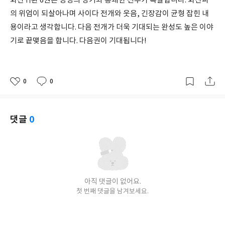
화산귀환 6권은 청명의 광기와 통쾌한 전투가 폭발합니다. 화산파
의 위엄이 되살아나며 사이다 전개와 웃음, 긴장감이 균형 잡힌 내
용이라고 생각합니다. 다음 전개가 더욱 기대되는 완성도 높은 이야
기로 끝맺음을 합니다. 다음권이 기대됩니다!
0
0
좋
댓
작
아
글
성
요
일
댓글
0
아직 댓글이 없어요.
첫 번째 댓글을 남겨보세요.