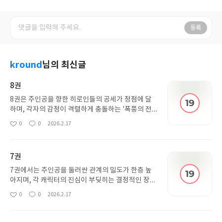
등록
kround
님의 최신글
8권
8권은 주인공을 향한 히로인들의 공세가 정점에 달
하며, 각자의 감정이 격렬하게 충돌하는 '폭풍의 전
야' 같은 구성을 보여줍니다. 단순한 유혹을 넘어 각
0
0
2026.2.17
좋
댓
작
캐릭터가 간직해온 속마음과 과거의 상처가 드러나
아
글
성
며 이야기에 깊이를 더합니다. 특히 주인공의 사소한
요
일
선택 하나가 관계 전체를 뒤흔드는 파장을 일으키며,
7권
독자들에게 긴장감 넘치는 전개와 함께 성인 로맨스
특유의 화끈하고 섬세한 연출을 동시에 선사합니다.
7권에서는 주인공을 둘러싼 관계의 밀도가 한층 높
아지며, 각 캐릭터의 진심이 부딪히는 결정적인 장면
들이 이어집니다. 그동안 애매한 태도를 보였던 주인
0
0
2026.2.17
좋
댓
작
공이 자신의 감정을 자각하기 시작하고, 이에 반응하
아
글
성
는 히로인들의 적극적인 공세가 화려하게 펼쳐집니
요
일
다. 단순한 유혹을 넘어 각자가 가진 고민과 상처를