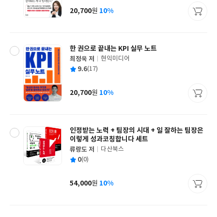
사
20,700
10%
원
가
격
한 권으로 끝내는 KPI 실무 노트
최정욱 저
현익미디어
글
평
9.6
(17)
쓴
출
균
이
판
사
20,700
10%
원
가
격
인정받는 노력 + 팀장의 시대 + 일 잘하는 팀장은
이렇게 성과코칭합니다 세트
류랑도 저
다산북스
글
평
0
(0)
쓴
출
균
이
판
사
54,000
10%
원
가
격