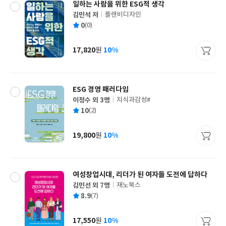
일하는 사람을 위한 ESG적 생각
김민석 저
플랜비디자인
글
평
0
(0)
쓴
출
균
이
판
사
17,820
10%
원
가
격
ESG 경영 패러다임
이정수 외 3명
지식과감성#
글
평
10
(2)
쓴
출
균
이
판
사
19,800
10%
원
가
격
여성창업시대, 리더가 된 여자들 도전에 답하다
김민선 외 7명
재노북스
글
평
8.9
(7)
쓴
출
균
이
판
사
17,550
10%
원
가