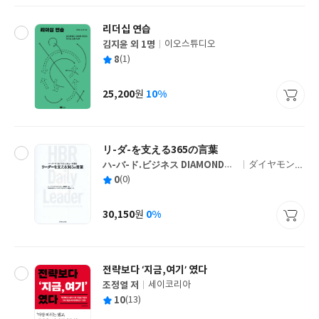
리더십 연습
김지윤 외 1명
이오스튜디오
글
평
8
(1)
쓴
출
균
이
판
사
25,200
10%
원
가
격
リ-ダ-を支える365の言葉
ハ-バ-ド.ビジネス DIAMONDハ-
ダイヤモンド
글
バ 저
社
평
0
(0)
쓴
출
균
이
판
사
30,150
0%
원
가
격
전략보다 ‘지금,여기’ 였다
조정열 저
세이코리아
글
평
10
(13)
쓴
출
균
이
판