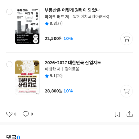
부동산은 어떻게 권력이 되었나
마이크 버드 저
알에이치코리아(RHK)
글
평
8.8
(37)
쓴
출
균
이
판
사
22,500
10%
원
가
격
2026~2027 대한민국 산업지도
이래학 저
경이로움
글
평
9.1
(20)
쓴
출
균
이
판
사
28,800
10%
원
가
격
0
0
좋
댓
작
아
글
성
요
일
댓글
0