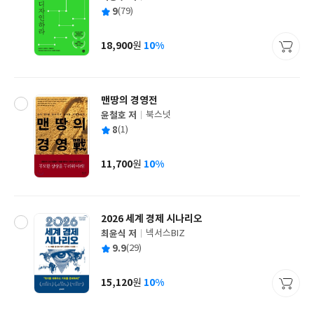
글
평
9
(79)
쓴
출
균
이
판
사
18,900
10%
원
가
격
맨땅의 경영전
윤철호 저
북스넛
글
평
8
(1)
쓴
출
균
이
판
사
11,700
10%
원
가
격
2026 세계 경제 시나리오
최윤식 저
넥서스BIZ
글
평
9.9
(29)
쓴
출
균
이
판
사
15,120
10%
원
가
격