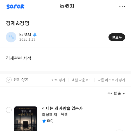
sarak
ks4531
저
경제&경영
장
ks4531
팔로우
작
2026.1.19
성
일
경제관련 서적
전체 0/21
카트 넣기
엑셀 다운로드
다른 리스트에 넣기
추가한 순
리더는 왜 사람을 잃는가
최성표 저
북랩
글
평
0
(0)
쓴
출
균
이
판