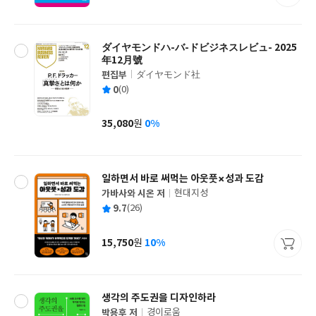
격
ダイヤモンドハ-バ-ドビジネスレビュ- 2025
年12月號
편집부
ダイヤモンド社
글
평
0
(0)
쓴
출
균
이
판
사
35,080
0%
원
가
격
일하면서 바로 써먹는 아웃풋×성과 도감
가바사와 시온 저
현대지성
글
평
9.7
(26)
쓴
출
균
이
판
사
15,750
10%
원
가
격
생각의 주도권을 디자인하라
박용후 저
경이로움