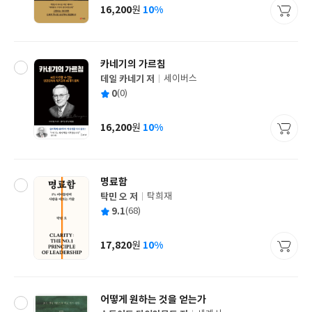
사
16,200
10%
원
가
격
카네기의 가르침
데일 카네기 저
세이버스
글
평
0
(0)
쓴
출
균
이
판
사
16,200
10%
원
가
격
명료함
탁민 오 저
탁희재
글
평
9.1
(68)
쓴
출
균
이
판
사
17,820
10%
원
가
격
어떻게 원하는 것을 얻는가