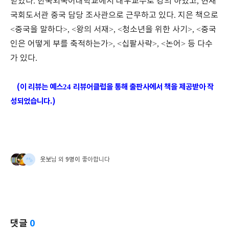
받았다
.
한국외국어대학교에서 대우교수로 강의 하였고
,
현재
국회도서관 중국 담당 조사관으로 근무하고 있다
.
지은 책으로
<
중국을 말하다
>, <
왕의 서재
>, <
청소년을 위한 사기
>, <
중국
인은 어떻게 부를 축적하는가
>, <
십팔사략
>, <
논어
>
등 다수
가 있다
.
(
이 리뷰는 예스
리뷰어클럽을 통해 출판사에서 책을 제공받아 작
24
성되었습니다
.)
웃보
9명이
님 외
좋아합니다
댓글
0