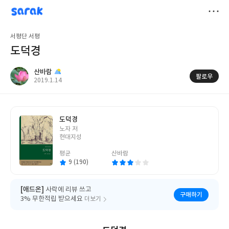
sarak
산바람
저
서평단 서평
장
도덕경
산바람
팔로우
작
2019.1.14
성
일
도덕경
글
노자 저
쓴
현대지성
이
평균
산바람
9 (190)
[애드온]
사락에 리뷰 쓰고
구매하기
3% 무한적립 받으세요
더보기