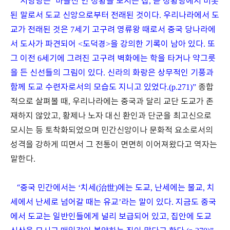
“
서낭당은
‘
마을신
’
인 성황을 모시는 집
,
곧 성황당에서 비롯
된 말로서 도교 신앙으로부터 전래된 것이다
.
우리나라에서 도
교가 전래된 것은
7
세기 고구려 영류왕 때로서 중국 당나라에
서 도사가 파견되어
<
도덕경
>
을 강의한 기록이 남아 있다
.
또
그 이전
6
세기에 그려진 고구려 벽화에는 학을 타거나 약그릇
을 든 신선들의 그림이 있다
.
신라의 화랑은 상무적인 기풍과
함께 도교 수련자로서의 모습도 지니고 있었다
.(p.271)”
종합
적으로 살펴볼 때
,
우리나라에는 중국과 달리 교단 도교가 존
재하지 않았고
,
황제나 노자 대신 환인과 단군을 최고신으로
모시는 등 토착화되었으며 민간신앙이나 문화적 요소로서의
성격을 강하게 띠면서 그 전통이 면면히 이어져왔다고 역자는
말한다
.
“
중국 민간에서는
‘
치세
(
治世
)
에는 도교
,
난세에는 불교
,
치
세에서 난세로 넘어갈 때는 유교
’
라는 말이 있다
.
지금도 중국
에서 도교는 일반인들에게 널리 보급되어 있고
,
집안에 도교