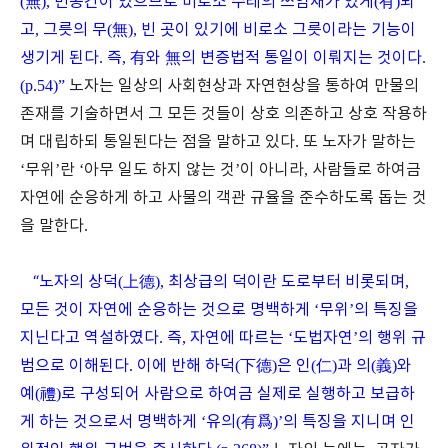
(
無
),
빈공간이 있으므로 비로소 수레의 쓰임새가 있게
(
有
)
되
고
,
그릇의 무
(
無
),
빈 곳이 있기에 비로소 그릇이라는 기능이
생기게 된다
.
즉
,
有
와
無
의 변증법적 통일이 이뤄지는 것이다
.
(p.54)”
노자는 일상의 사회현상과 자연현상을 통하여 만물의
존재를 기술하면서 그 모든 것들이 상호 의존하고 상호 작용하
며 대립하되 통일된다는 점을 말하고 있다
.
또 노자가 말하는
‘
무위
’
란
‘
아무 일도 하지 않는 것
’
이 아니라
,
사람들로 하여금
자연에 순응하게 하고 사물의 객관 규율을 준수하도록 돕는 것
을 말한다
.
“
노자의 상덕
(
上德
),
최상급의 덕이란 도로부터 비롯되며
,
모든 것이 자연에 순응하는 것으로 명백하게
‘
무위
’
의 특징을
지닌다고 역설하였다
.
즉
,
자연에 따르는
‘
도법자연
’
의 행위 규
범으로 이해된다
.
이에 반해 하덕
(
下德
)
은 인
(
仁
)
과 의
(
義
)
와
예
(
禮
)
로 구성되어 사람으로 하여금 실제로 실행하고 보급하
게 하는 것으로서 명백하게
‘
유의
(
有爲
)’
의 특징을 지니며 인