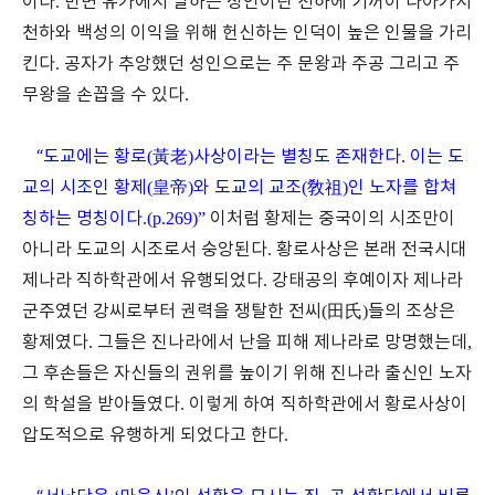
이다
.
반면 유가에서 말하는 성인이란 천하에 기꺼이 나아가서
천하와 백성의 이익을 위해 헌신하는 인덕이 높은 인물을 가리
킨다
.
공자가 추앙했던 성인으로는 주 문왕과 주공 그리고 주
무왕을 손꼽을 수 있다
.
“
도교에는 황로
(
黃老
)
사상이라는 별칭도 존재한다
.
이는 도
교의 시조인 황제
(
皇帝
)
와 도교의 교조
(
敎祖
)
인 노자를 합쳐
칭하는 명칭이다
.(p.269)”
이처럼 황제는 중국이의 시조만이
아니라 도교의 시조로서 숭앙된다
.
황로사상은 본래 전국시대
제나라 직하학관에서 유행되었다
.
강태공의 후예이자 제나라
군주였던 강씨로부터 권력을 쟁탈한 전씨
(
田氏
)
들의 조상은
황제였다
.
그들은 진나라에서 난을 피해 제나라로 망명했는데
,
그 후손들은 자신들의 권위를 높이기 위해 진나라 출신인 노자
의 학설을 받아들였다
.
이렇게 하여 직하학관에서 황로사상이
압도적으로 유행하게 되었다고 한다
.