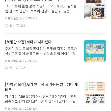
불타는 사랑으로신나게 춤을 춘다 P.39*게발선인장
심적 세계관을 넘어 모든 존재의 상호 연결성과 평등
크리스토퍼 놀란 감독의 영화 『오디세이』 원작을
의 꽃은 꽃잎이 이중으로 주름잡힌 치마처럼 핀다. 그
성, 존재의 세계의 역동적 상호 작용을 강조하면서
한 권으로 만난다. 트로이 전쟁이 끝난 뒤, 영웅 오디
것을 시인은 살사춤을 추는 여인에 비유했다. 길게 늘
‘내부와 외부’, ‘주체와 객체’ ‘자연과 문화’라는 이분
세우스는 고향 이타케로 돌아가기 위해 키클롭스, 마
어져 약한 바람에도 흔들리는 붉은 꽃잎을 사랑에 불
법적 사고를 해체한다는 것이다. 저자인 에미누엘레
별
리뷰어클럽
2026.8.5
녀 키르케, 세이렌의 노래, 포세이돈의 분노를 헤쳐
타는 정렬로 표현했다. 작은 꽃송이도 그저 무심히 지
코치아는 이탈리아의 농업고등학교 5년 졸업 후, 피
명
작
40
268
나간다. 그리스 철학 전공자인 옮긴이가 호메로스의
나치지 않고 그 내면을 보고자 하는 시인의 감성을 느
렌체 대학교에서 중세철학 및 문헌학 박사 학위를 받
좋
댓
작
성
아
글
성
방대한 24권 서사를 현대적이고 자연스러운 한국어
낄 수 있는 시다. 남천 집안의 전화위복처음부터
았다. 2011년부터 프랑스 사회과학고등연구원 예술
일
요
일
로 풀어내, 고전이 낯선 독자도 이야기의 흐름을 놓치
어긋났다막내는 잎자루도 없고촉감도 남다르다추운
사 및 예술이론연구소 부교수로 재직중이다. 저서 <
지 않고 끝까지 읽을 수 있다. 3천 년을 이어 온 귀향
겨울에는 안면홍조도 생긴다여러 가지로 집안에 화
[서평단 모집] 바다가 사라졌다!
감각적인 삶>, <식물의 삶>, <집의 철학>, <위계> 등
과 모험의 대서사시가 가장 읽기 편한 번역으로 새롭
가 많다이래서 안 되겠다!갑자기 한마음으로 외친다
이 있다.<식물의 삶>의 서문에서, 이 책은 “식물의 본
호기심 많고 모험을 좋아하는 두두와 겁쟁이 모모가
게 펼쳐진다.한권으로 읽는 오디세이아글쓴이호메로
집안을 안정하게 만들기 위해순리를 따르기로 했다
성과 침묵, 그리고 우리가 ‘문화’라 부르는 모든 것에
신비로운 집게 바위로 떠난 바닷속 탐험 이야기! 망둥
스 저/육혜원 역출판사이화북스 예스24 바로가기 닫
원추꽃차례를 지켜서남천의 집안을 튼튼하게 만들었
대한 분명한 무관심을 5년간 사색하며 떠올린 생각
이, 소라게, 낙지 같은 바다 친구들과 신나게 놀던 중
기모집인원 : 5명신청기간 : 2026.08.05 ~ 2026.08.
고남천의 가정은 복을 찾게 되었다시월에는 찬란한
별
리뷰어클럽
2026.8.3
들을 되살려보려는 시도다.(p.3)”라고 밝히고 있다.
갑자기 거대해진 집게 바위의 비밀을 마주하게 되는
명
작
09발표일자 : 2026.08.13리뷰 작성기한 : 도서/상품
열매와붉은 단풍으로 세상의 복을 불러왔다 p.56*남
이 세상의 근본은 식물에 있으며, 그중에서 식물의 뿌
26
122
데, 과연 바다에 무슨 일이 벌어진 걸까요? 상상력을
좋
댓
작
성
받고 2주 이내 ▶ 주소/연락처 업데이트 : 신청 전 상
천 나무의 잎이나 열매의 특징을 잘 표현하며 사람의
리를 중심으로 모든 생명체와 공간과 우주를 네트워
아
글
성
자극하는 환상적인 해양 모험 동화 속으로 풍덩 빠져
일
품 받으실 주소/연락처를 업데이트 해주세요! (선정
마음에 비유하는 센스를 보여주고 있지만, 화려하게
크화 되어 있다고 주장한다. 그것을 설명하기 위해 ‘1
요
일
보세요!바다가 사라졌다!글쓴이서휘 글출판사풀
후 수정 불가)▶ 서평단 신청 방법 : 기대평 댓글을 작
핀 꽃에 대한 표현이 너무 약하다는 생각이 든다. 대
부 근대 이후 식물이 무시당해온 역사를 살피고, 2부
빛 예스24 바로가기 닫기모집인원 : 20명신청기간 :
[서평단 모집] AI가 알아서 굴려주는 월급쟁이 재
성해주세요! 먼저 작성한 리뷰를 올려주시면 당첨확
신에 가을부터 겨울 찬바람에도 붉게 빛나는 열매와
잎을 주제로, 3부 뿌리의 문제, 4부 꽃에 대한 이론을
2026.08.03 ~ 2026.08.07발표일자 : 2026.08.13리
테크
률이 올라갑니다!! ※ 신청 전, 꼭 확인해주세요!- '사
나뭇잎에 대해 복을 불러왔다고 표현하는 것에 시선
거쳐, 5부 대학 공동체와 전문화된 학문 영역의 정직
뷰 작성기한 : 도서/상품 받고 2주 이내 ▶ 주소/연락
락' 개설 후, 이 글의 댓글로 신청해주세요.- 기존 YE
이 간다. 모란이 되어나의 꿈은모란꽃지금은 초
성과 한계를 지적하며’, 기존의 철학이 세계를 진정으
업무에는 AI를 활용하면서 정작 '내 돈' 관리는 혼자
처 업데이트 : 신청 전 상품 받으실 주소/연락처를 업
S블로그는 '사락'으로 개편되어 별도로 개설하지 않
라한 존재지만언젠가 모란이 되어화려한 존재가 된
로 인식하기 위해서는 식물의 삶을 모델로 한 섞임의
끙끙대고 있지 않나요? 『AI가 알아서 굴려주는 월급
데이트 해주세요! (선정 후 수정 불가)▶ 서평단 신청
으셔도 됩니다. ▶ 도서/상품 발송- 도서/상품은 최근
다주위의 꽃들이비웃을 지라도참고 또 참으며모란이
형이상학 같이, 경계 없이 상호 침투하고 섞이는 새로
쟁이 재테크』는 챗GPT·클로드·제미나이·퍼플렉시
방법 : 기대평 댓글을 작성해주세요! 먼저 작성한 리
별
리뷰어클럽
2026.8.4
배송지가 아닌 회원정보상의 주소/연락처 (클릭 시
된다 p.76*모란꽃은 하려하지만 그 줄기는 풍성하지