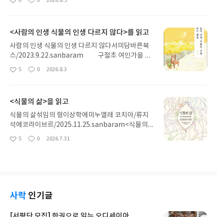
0
0
2026.8.5
좋
댓
작
렌의 노래, 포세이돈의 분노를 헤쳐 나간다. 그리스 철학 전공자인 옮긴
아
글
성
이가 호메로스의 방대한 24권 서사를 현대적이고 자연스러운 한국어로
요
일
풀어내, 고전이 낯선 독자도 이야기
<사람의 인생 식물의 인생 다르지 않다>를 읽고
사람의 인생 식물의 인생 다르지 않다서미담바른북
스/2023.9.22.sanbaram 구절초 여인가을 하
늘 아래분홍색 꽃단장을 한 여인외롭게 떨고 있는 여
5
0
2026.8.3
좋
댓
작
인아하얀 이슬 맞으며 가을이더라낙엽 지듯 마디마
아
글
성
디 꺾일 때그대가 언제쯤 돌아오려나구슬픈 눈물이
요
일
맺힐 때그대 가슴에 떨어지려나분홍색 꽃단장이 지
<식물의 삶>을 읽고
워져하얗게 맨얼굴을 보일 때그대 내게 다시 오려나
마지막아홉 번째 꺾일 때이제는홀로 떠나가야지 P.2
식물의 삶섞임의 형이상학에미누엘레 코치아/류지
0*시인은 구절초를 여인에 비유했다. 처음 필 때는
석에코라이브르/2025.11.25.sanbaram<식물의
분홍색으로 피었다가 시간이 지나면 흰색으로 변한
삶>에서는 동물, 특히 사람을 중심으로 전개되는 철
5
0
2026.7.31
좋
댓
작
후 지는 구절초 꽃잎의 색깔을 여인의 얼굴로 표현했
학적 사고방식을 식물 중심으로 바꾸어 볼 필요가 있
아
글
성
다. 그러면서 구절초라는 이름이 붙게 된 어원을 시에
다고 주장한다. 저자인 코치아는 “식물을 통해 존재
요
일
녹여내고 있다. 그래서 구절초를 잘 표현했다고 할 수
란 고립된 실체가 아니라 끊임없이 섞이고 상호 침투,
있다. 다만 좀 더 깊은 감성이 아쉽기는 하다. 삼
상호 의존하는 과정임을 드러낸다.(p.209)”고 옮긴
바 춤을 추는 게발선인장찬 바람이 불어도언제나 불
이는 말한다. 다섯 개의 주제 ‘1부 식물의 역사/ 2부
타는 사랑이여불 꺼진 어두운 밤에도더 뜨겁게 불타
잎의 이론 : 세계의 대기/ 3부 뿌리의 이론 : 천체의 생
사락
인기글
는 사랑이여불타는 사랑이 붉게 물들어게 발에 꽃 피
명? 4부 꽃의 이론 : 이성의 형태/ 5부 새로 지향해야
우고삼바 춤을 추는 삼바스타처럼오늘도 정열적으로
할 철학의 세계’로 구성된 글에서 그는 인간, 동물 중
[서평단 모집] 한권으로 읽는 오디세이아