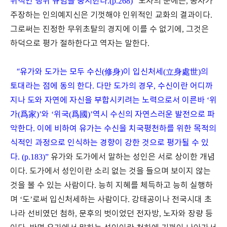
위적인 행위 규범을 중시한다
.
(p.268)”
노자의 눈에는
,
공자가
주장하는 인의예지신은 기껏해야 인위적인 교화의 결과이다
.
그로써는 진정한 무위초탈의 경지에 이를 수 없기에
,
그것은
하덕으로 평가 절하한다고 역자는 말한다
.
“
유가와 도가는 모두 수신
(
修身
)
이 입신처세
(
立身處世
)
의
토대라는 점에 동의 한다
.
다만 도가의 경우
,
수신이란 어디까
지나 도와 자연에 자신을 부합시키려는 노력으로서 이른바
‘
위
가
(
爲家
)’
와
‘
위국
(
爲國
)’
역시 수신의 자연스러운 발전으로 파
악한다
.
이에 비하여 유가는 수신을 치국평천하를 위한 목적의
식적인 과정으로 인식하는 경향이 강한 것으로 평가될 수 있
다
. (p.183)”
유가와 도가에서 말하는 성인은 서로 상이한 개념
이다
.
도가에서 성인이란 소리 없는 것을 들으며 보이지 않는
것을 볼 수 있는 사람이다
.
능히 지혜를 체득하고 능히 실행하
며
‘
도
’
로써 입신처세하는 사람이다
.
강태공이나 전국시대 초
나라 선비였던 첨하
,
문후의 벗이었던 전자방
,
노자와 장량 등