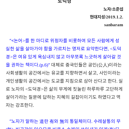
도덕경
노자
소준섭
/
현대지성
/2019.1.2.
sanbaram
“<
논어
>
를 한 마디로 위정자를 비롯하여 모든 사람에게 성
실한 삶을 살아가야 함을 가르치는 명저로 요약한다면
, <
도덕
경
>
은 여유 있게 욕심내지 않고 아무쪼록 느긋하게 살아갈 것
을 권하는 책이다
.(p.6)”
대체로 중국인들은 공인
(
公人
)
이라는
사회생활의 공간에서는 유교를 지향하면서 살고
,
사인이라는
개인생활의 공간에서는 도교를 지침으로 삼아 산다고 한다
.
실
로 노자의
<
도덕경
>
은 삶의 무게에 짓눌린 하루하루 고단하게
살아가라는 질문에 답하는 지혜의 길잡이이기도 하였다고 역
자는 강조한다
.
“
노자가 말하는
道
란
有
와
無
의 통일체이다
.
수레살통의 무