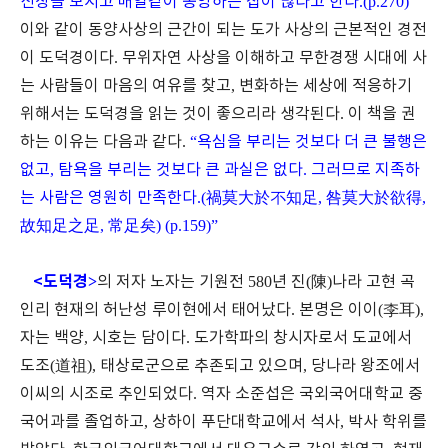
신상을 모시고 매일같이 봉양하는 집이 많다고 한다
.(p.270)”
이와 같이 동양사상의 근간이 되는 도가 사상의 근본적인 경전
이 도덕경이다
.
무위자연 사상을 이해하고 무한경쟁 시대에 사
는 사람들이 마음의 여유를 찾고
,
변화하는 세상에 적응하기
위해서는 도덕경을 읽는 것이 좋으리라 생각된다
.
이 책을 권
하는 이유는 다음과 같다
.
“
욕심을 부리는 것보다 더 큰 불행은
없고
,
탐욕을 부리는 것보다 큰 과실은 없다
.
그러므로 지족하
는 사람은 영원히 만족한다
.(
禍莫大於不知足
,
咎莫大於欲得
,
故知足之足
,
常足矣
) (p.159)”
<
도덕경
>
의 저자 노자는 기원전
580
년 진
(
陳
)
나라 고현 곡
인리 현재의 허난성 루이현에서 태어났다
.
본명은 이이
(
李耳
),
자는 백양
,
시호는 담이다
.
도가학파의 창시자로서 도교에서
도조
(
道祖
),
태상로군으로 추존되고 있으며
,
당나라 왕조에서
이씨의 시조로 추인되었다
.
역자 소준섭은 국외국어대학교 중
국어과를 졸업하고
,
상하이 푸단대학교에서 석사
,
박사 학위를