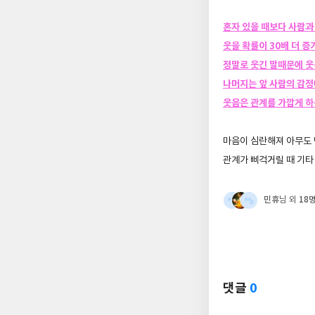
혼자 있을 때보다 사람과
웃을 확률이 30배 더 
정말로 웃긴 말때문에 웃
나머지는 앞 사람의 감정
웃음은 관계를 가깝게 하
마음이 심란해져 아무도 
관계가 삐걱거릴 때 기타
민휴
18
님 외
댓글
0