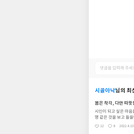
시골아낙
님의 최
봄은 착각, 다만 따
시인이 되고 싶은 마음을 다독이려, 달래
명 같은 것을 보고 들을텐데, 새로운 세
의 모습이, 간혹, 들끓는 마음, 천지분간없이 무언가와 사랑에 빠졌다 잃어버리는 아프고 강렬한 마음을 느
12
8
2022.4.13
좋
댓
작
끼고 싶을 때가 있다. 그러다가 잔잔해지는 마음, 여전히, 마음을 부드럽게 만져주는 시들에 끌린다. 꽃들
아
글
성