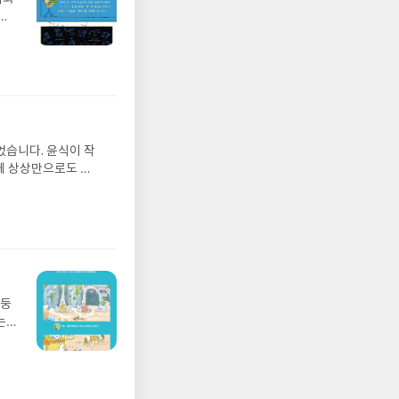
랑들
가
 인
 일
지
발견
 밖
기모
칭명
 받고
 것
수정
없다.
올라
독은
그는
었습니다. 윤식이 작
 아
게 상상만으로도 더
에서
 풍덩 빠진 차가운
뷰를
 날 (찜통더위 에디
관한
.08.04발표일자 :
리뷰
 주소/연락처를 업데
리뷰를 올려주시면 당
존 YES블로그는 '사
아닌 회원정보상의 주
망둥
송에서 누락될 수 있
는
 아닌 '리뷰'로 작
져
다.- 리뷰어클럽은
02
 업
 :