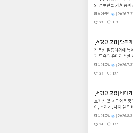
수 있을까? 맞지 않다고
와 점토판을 거쳐 종이
모두가 각각 개별적으로
는 그림책입니다. 때로
간의 윤리로 판단한다는
별
리뷰어클럽
2026.7.3
상에 어떻게 녹아들어 
못했다. 다시 한번 보고
명
작
23
113
하게 합니다.나는 이
에 없다. (책 내용 중
좋
댓
작
성
아
글
성
집인원 : 10명신청기간 : 
제로 규정하기가 어렵다
일
요
일
2주 이내 ▶ 주소/연락
은 어리석은 일이며(나 
불가)▶ 서평단 신청 
[서평단 모집] 만두의
어떤 것이 사랑인 지 아닌
갑니다!! ※ 신청 전, 
이 영화에 '사랑'이라는
지독한 찜통더위에 녹아
'사락'으로 개편되어 
가 특유의 유머러스한 
닌 회원정보상의 주소/
위가 싹 가시는 통쾌한
제외되거나 배송에서 누락
별
리뷰어클럽
2026.7.3
냉면 물결 속에서 짜릿
명
작
작성해주셔야 합니다. (
29
137
션)글쓴이윤식이 저출판사소
좋
댓
작
성
리뷰 작성 시 이후 선
아
글
성
2026.08.06리뷰 작
일
를 권장합니다.
요
일
이트 해주세요! (선정 
첨확률이 올라갑니다!! ※
[서평단 모집] 바다가
락'으로 개편되어 별도
호기심 많고 모험을 좋
소/연락처 (클릭 시 수
이, 소라게, 낙지 같
습니다(재발송 불가). 
데, 과연 바다에 무슨
성)- 기간내 미작성, 
별
리뷰어클럽
2026.8.3
보세요!바다가 사라졌다
명
작
개인의 감상이 포함된 
24
107
6.08.03 ~ 2026.
좋
댓
작
성
아
글
성
데이트 : 신청 전 상품
일