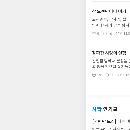
은 지천으로 피고, 햇볕은
요
일
각이다. 세상 온통 살분홍, 연두에
참 오랜만이다 여기.
미 잃어버렸기에 더 갖고 싶은 것일까? 내가 외면해버린 불안, 
는 시인 그래 내가 여기까지 온 것은 나의 겨드랑이를 거든 따뜻한 손들이 있었기 떄문일 수도 올해 봄, 최
오랜만에, 갑자기, 별다
고의 시집 - 조온윤 햇볕 쬐기 - 중심잡기 --- 매일 빠짐없이 햇볕 쬐기 
벌써 한 해가 끝을 향하고 있다는 증거이다. 집처럼 편안했던 이 곳
땐 기사님께 인사를 하고 걸을 땐 벨을 누르지 않아도 열리는 마음이 되며 도무지 인간적이지 않
을 보내고 있지만, 가장 중요했던 일상을 잃어버렸다. 
9
16
2021.11.5
좋
댓
작
로 인간을 위할 줄도 아는 것 혹은 자기희생 거기까지 가닿을 순 없더라도 --------- 눈을 떠보니 곁에는
을 보면 아름답다. 인
아
글
성
기만 해도 그냥 행복하다. 현실과 괴리된 행복이면 무슨 소용인가 싶다가도 단풍 하나에도 행복해지는 게 
요
일
는 생각이 든다. 곧 올해의 끝이다. 겨
정확한 사랑의 실험 -
지 걷히지 않았는데 어
참 단순하다. 막막한 날을 살고 있는 많은 사람들에게 가능성을 보여주지는 못하더라도 위로를 줄 수 있는 사람이 많아졌으
신형철 앞에서 문장을 
면 좋겠다. 타인의 고
의 평을 얻으려 작가들
면 좋겠다. 나의 바램으로만 끝나지 않기를, 꼭 그렇게 되기를 희망한다. 코로나에 힘들게 버텨온 사람들에게 희망을 주는 정
거나 추천하는 시집은 
19
20
2020.12
좋
댓
작
치, 사회, 문화가 있
을 좋아하고 영화 보기
아
글
성
에 불현듯 다가오기를 나는 여전히 꿈꾼다. 
씨네21 구독 중에 연재
요
일
람이, 돈이 없어 죄를 
을 온전하게 이해하지 못
현해야, 말할 줄, 몰랐
정이! 느낌이! 상태가!
에 나왔던 피아노 음악
사락
인기글
음과 죽음, 오래 함께 
사람에게 죽음이 가까이 
[서평단 모집] 나는
시간이 남아 있을 때 나
인류 문명의 시작부터 