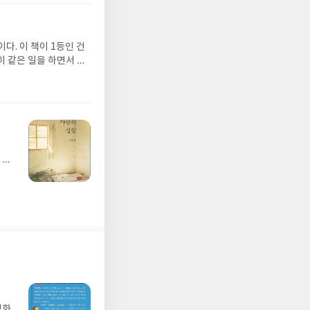
다. 이 책이 1등인 건
강 빛깔의 단풍잎을 보
----------------------
. 세상의 이치는 어쩌면
 실천하는 사람이 많아지
 하
소설
들이 나타나기를 우리 곁
.
문장
디, 이것이 나의 희망사
게 표
망한다. 아니 노력해보겠다.
 감
영화
 늙
중한
있는
 할
벽화