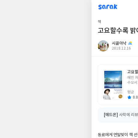
sarak
시골아낙
책
고요할수록 밝
시골아낙
작
2018.12.16
성
일
고요할
글
혜민 
쓴
수오서
이
평균
8.8
[애드온]
사락에 리뷰
동료에게 연말맞이 책 선