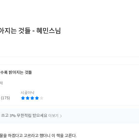
아지는 것들 - 혜민스님
수록 밝아지는 것들
저
재
시골아낙
 (175)
 쓰고
3% 무한적립 받으세요
더보기
물을 하겠다고 고르라고 했더니 이 책을 고른다.