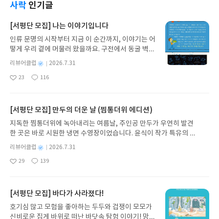
사락
인기글
[서평단 모집] 나는 이야기입니다
인류 문명의 시작부터 지금 이 순간까지, 이야기는 어
떻게 우리 곁에 머물러 왔을까요. 구전에서 동굴 벽화
와 점토판을 거쳐 종이와 책으로, 그리고 오늘날 수천
별
리뷰어클럽
2026.7.31
권의 인쇄본으로 이어지는 이야기의 여정을 따라가
명
작
23
116
는 그림책입니다. 때로는 즐거움을, 때로는 위로를,
좋
댓
작
성
아
글
성
때로는 두려움의 대상이 되기도 했던 이야기가 우리
일
요
일
일상에 어떻게 녹아들어 있는지 되짚어보며 이야기
가 지닌 본질적 가치와 이야기를 누리는 기쁨을 다시
[서평단 모집] 만두의 더운 날 (찜통더위 에디션)
발견하게 합니다.나는 이야기입니다글쓴이댄 야카리
지독한 찜통더위에 녹아내리는 여름날, 주인공 만두가 우연히 발견
노 글/유수현 역출판사소원나무 예스24 바로가기 닫
한 곳은 바로 시원한 냉면 수영장이었습니다. 윤식이 작가 특유의 유
기모집인원 : 10명신청기간 : 2026.07.31 ~ 2026.0
머러스한 캐릭터와 밝은 색감으로 그려낸 이 국내 창작 그림책은 무
8.04발표일자 : 2026.08.06리뷰 작성기한 : 도서/상
별
리뷰어클럽
2026.7.31
더위에 지친 독자들에게 상상만으로도 더위가 싹 가시는 통쾌한 탈출
명
작
품 받고 2주 이내 ▶ 주소/연락처 업데이트 : 신청 전
29
139
구를 선사합니다. 소원나무 베스트셀러 시리즈의 세 번째 이야기로,
좋
댓
작
성
상품 받으실 주소/연락처를 업데이트 해주세요! (선
아
글
성
만두가 풍덩 빠진 차가운 냉면 물결 속에서 짜릿한 여름 해방감을 만
일
정 후 수정 불가)▶ 서평단 신청 방법 : 기대평 댓글을
요
일
끽하는 모습이 마음속까지 시원하게 파고듭니다.만두의 더운 날 (찜
작성해주세요! 먼저 작성한 리뷰를 올려주시면 당첨
통더위 에디션)글쓴이윤식이 저출판사소원나무 예스24 바로가기 닫
[서평단 모집] 바다가 사라졌다!
확률이 올라갑니다!! ※ 신청 전, 꼭 확인해주세요!-
기모집인원 : 5명신청기간 : 2026.07.31 ~ 2026.08.04발표일자 : 20
'사락' 개설 후, 이 글의 댓글로 신청해주세요.- 기존
호기심 많고 모험을 좋아하는 두두와 겁쟁이 모모가
26.08.06리뷰 작성기한 : 도서/상품 받고 2주 이내 ▶ 주소/연락처 업
YES블로그는 '사락'으로 개편되어 별도로 개설하지
신비로운 집게 바위로 떠난 바닷속 탐험 이야기! 망둥