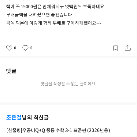
책이 꼭 15000원은 안채워지구 몇백원씩 부족하네요
무배금액을 내려줬으면 좋겠습니다~
금액 덕분에 이렇게 함께 무배로 구매하게됐어요~~
0
0
좋
댓
작
아
글
성
요
일
댓글
댓글을 작성할 수 없는 글이에요.
조은걸
님의 최신글
[한줄평]우공비Q+Q 중등 수학 3-1 표준편 (2026년용)