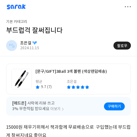
sarak
조은걸
저
기본 카테고리
장
부드럽걱 잘써집니다
조은걸
팔로우
작
2024.11.15
성
일
[문구/GIFT]
3Ball 3색 볼펜 (색상랜덤배송)
글
평균
조은걸
쓴
이
9.7 (7)
[애드온]
사락에 리뷰 쓰고
구매하기
3% 무한적립 받으세요
더보기
15000원 채우기위해서 책과함께 무료배송으로 구입했는데 부드럽
게 잘써지네요 좋아요