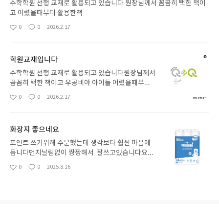
수학학원 선행 교재로 활용되고 있습니다 원장님께서 꼼꼼히 택한 책이
고 어렸을때부터 활용한책
0
0
2026.2.17
좋
댓
작
아
글
성
요
일
학원교재입니다
수학학원 선행 교재로 활용되고 있습니다원장님께서
꼼꼼히 택한 책이고 우공비야 아이들 어렸을때부터
구매해 풀린 문제집이기에 꼼꼼하고 탄탄하게 구성
0
0
2026.2.17
좋
댓
작
되어있는건 익히 알고 있습니다 좋은교재로 좋은성
아
글
성
적 거두기를 바래봅니다 학생들 화이팅요!!!!
요
일
화장지 좋으네요
포인트 쓰기위해 주문했는데 생각보다 훨씬 마음에
듭니다먼지날림없이 짱짱해서 잘쓰고있습니다요~~
~~굿굿굿 만족합니다포인트 쓰기위해 주문했는데
0
0
2025.8.16
좋
댓
작
생각보다 훨씬 마음에 듭니다먼지날림없이 짱짱해서
아
글
성
잘쓰고있습니다요~~~~
요
일