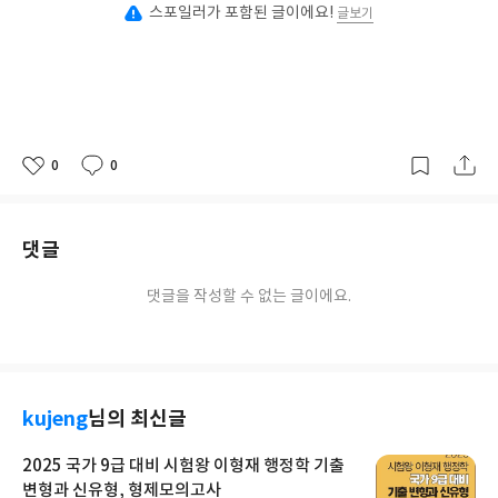
스포일러가 포함된 글이에요!
글보기
0
0
좋
댓
작
아
글
성
요
일
댓글
댓글을 작성할 수 없는 글이에요.
kujeng
님의 최신글
2025 국가 9급 대비 시험왕 이형재 행정학 기출
변형과 신유형, 형제모의고사