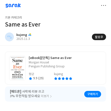
sarak
kujeng
저
기본 카테고리
장
Same as Ever
kujeng
팔로우
작
2025.11.3
성
일
[eBook]
[단독] Same as Ever
글
Morgan Housel
쓴
Penguin Publishing Group
이
평균
kujeng
9.9 (29)
[애드온]
사락에 리뷰 쓰고
구매하기
3% 무한적립 받으세요
더보기