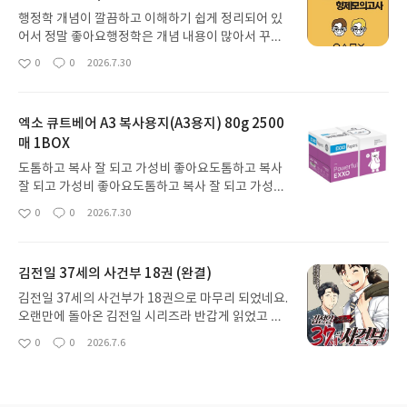
행정학 개념이 깔끔하고 이해하기 쉽게 정리되어 있
어서 정말 좋아요행정학은 개념 내용이 많아서 꾸준
히 공부하는 것이 중요한데 행정학 개념 공부에 정말
0
0
2026.7.30
좋
댓
작
도움이 많이 되었습니다!! 혼자서 행정학 공부 할 때
아
글
성
도움이 많이 되었습니다!! 행정학 공부하시는 분들에
요
일
게 추천드리고 싶습니다!!
엑소 큐트베어 A3 복사용지(A3용지) 80g 2500
매 1BOX
도톰하고 복사 잘 되고 가성비 좋아요도톰하고 복사
잘 되고 가성비 좋아요도톰하고 복사 잘 되고 가성비
좋아요엑소 용지는 전반적으로 질이 좋아서 사이즈
0
0
2026.7.30
좋
댓
작
별로 잘 이용하고 있어요엑소 용지는 전반적으로 질
아
글
성
이 좋아서 사이즈별로 잘 이용하고 있어요
요
일
김전일 37세의 사건부 18권 (완결)
김전일 37세의 사건부가 18권으로 마무리 되었네요.
오랜만에 돌아온 김전일 시리즈라 반갑게 읽었고 개
운하고 완벽한 시리즈의 마무리는 아니지만 또다른
0
0
2026.7.6
좋
댓
작
시리즈를 향한 브릿지로 나쁘지 않은 선택인 것 같습
아
글
성
니다. 다음 시리즈도 기대하고 있겠습니다.
요
일