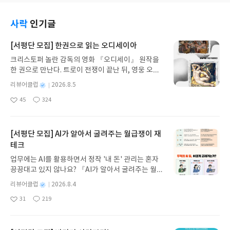
사락
인기글
[서평단 모집] 한권으로 읽는 오디세이아
크리스토퍼 놀란 감독의 영화 『오디세이』 원작을
한 권으로 만난다. 트로이 전쟁이 끝난 뒤, 영웅 오디
세우스는 고향 이타케로 돌아가기 위해 키클롭스, 마
별
리뷰어클럽
2026.8.5
녀 키르케, 세이렌의 노래, 포세이돈의 분노를 헤쳐
명
작
45
324
나간다. 그리스 철학 전공자인 옮긴이가 호메로스의
좋
댓
작
성
아
글
성
방대한 24권 서사를 현대적이고 자연스러운 한국어
일
요
일
로 풀어내, 고전이 낯선 독자도 이야기의 흐름을 놓치
지 않고 끝까지 읽을 수 있다. 3천 년을 이어 온 귀향
[서평단 모집] AI가 알아서 굴려주는 월급쟁이 재
과 모험의 대서사시가 가장 읽기 편한 번역으로 새롭
테크
게 펼쳐진다.한권으로 읽는 오디세이아글쓴이호메로
업무에는 AI를 활용하면서 정작 '내 돈' 관리는 혼자
스 저/육혜원 역출판사이화북스 예스24 바로가기 닫
끙끙대고 있지 않나요? 『AI가 알아서 굴려주는 월급
기모집인원 : 5명신청기간 : 2026.08.05 ~ 2026.08.
쟁이 재테크』는 챗GPT·클로드·제미나이·퍼플렉시
09발표일자 : 2026.08.13리뷰 작성기한 : 도서/상품
별
리뷰어클럽
2026.8.4
티를 나만의 재테크 팀으로 만드는 실전 가이드입니
받고 2주 이내 ▶ 주소/연락처 업데이트 : 신청 전 상
명
작
31
219
다. 재무 진단부터 주식 투자, 부동산, 절세, 자산 관
좋
댓
작
성
품 받으실 주소/연락처를 업데이트 해주세요! (선정
아
글
성
리 자동화 루틴까지, 코딩 없이도 프롬프트 하나로 2
일
후 수정 불가)▶ 서평단 신청 방법 : 기대평 댓글을 작
요
일
0년 차 재무 전문가의 맞춤 조언을 받을 수 있습니다.
성해주세요! 먼저 작성한 리뷰를 올려주시면 당첨확