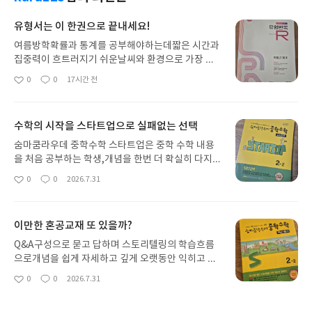
유형서는 이 한권으로 끝내세요!
여름방학확률과 통계를 공부해야하는데짧은 시간과
집중력이 흐트러지기 쉬운날씨와 환경으로 가장 효
율적인 교재를 선택하기로 하고 고민을 하다가<유형
0
0
17시간 전
좋
댓
작
반복R>로 선택했어요.<유형반복R>은 최신 5개년
아
글
성
내신 및 교육청 기출 분석을 통한 최다 빈출연계 문항
요
일
이 수록되어있어서간단한 연산, 유형, 기출, 내신, 서
수학의 시작을 스타트업으로 실패없는 선택
술이 한 권이면 모든 유형을대비할 수 있어서극강의
효율적인 교재라고 할 수 있을 것 같아요.
숨마쿰라우데 중학수학 스타트업은 중학 수학 내용
을 처음 공부하는 학생,개념을 한번 더 확실히 다지고
싶은 학생이나수학에 자신감이 없는 학생에게 최적
0
0
2026.7.31
좋
댓
작
의 교재라고 생각합니다.숨마쿰라우데 스타트업은
아
글
성
반복 학습의 중요성을 담아 한 개념 한 개념 차근차
요
일
근 매일매일 꾸준하게 공부하고 부족한 개념은 반복
이만한 혼공교재 또 있을까?
하여 풀어 봄으로써 진정한 실력을 쌓고 수학자신감
을 키우는 교재입니다.
Q&A구성으로 묻고 답하며 스토리텔링의 학습흐름
으로개념을 쉽게 자세하고 깊게 오랫동안 익히고 기
억할 수 있게 해주는특별한 교재를 찾으신다면바로
0
0
2026.7.31
좋
댓
작
숨마쿰라우데 중학수학 개념기본서를선택해보세요
아
글
성
~!!선행으로 시작이 걱정이 된다면?이미 배운 내용을
요
일