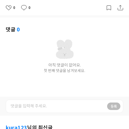
0
0
좋
댓
작
아
글
성
요
일
댓글
0
아직 댓글이 없어요.
첫 번째 댓글을 남겨보세요.
등록
kura123
님의 최신글