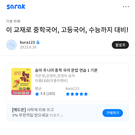
sarak
kura123
저
기본 리뷰
장
이 교재로 중학국어, 고등국어, 수능까지 대비!
kura123
팔로우
작
2025.6.30
성
일
숨마 주니어 중학 국어 문법 연습 1 기본
글
이은영,강영미,권정아 공저
쓴
이룸E&B(이룸이앤비)
이
평균
kura123
9.8 (209)
[애드온]
사락에 리뷰 쓰고
구매하기
3% 무한적립 받으세요
더보기