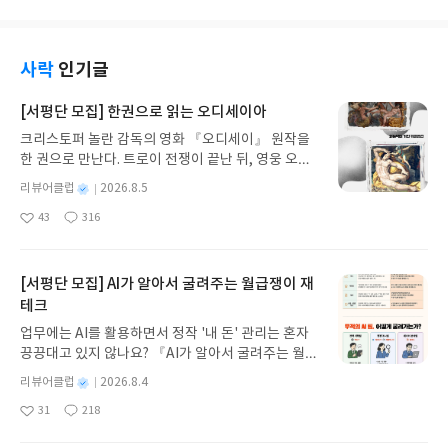
다시 정리해야 한다면??스스로 공부하는 자기주도학
습을 한다면???자신있게 중학수학문제집숨마쿰라우
데 중학수학으로 추천해드립니다!!!
사락
인기글
[서평단 모집] 한권으로 읽는 오디세이아
크리스토퍼 놀란 감독의 영화 『오디세이』 원작을
한 권으로 만난다. 트로이 전쟁이 끝난 뒤, 영웅 오디
세우스는 고향 이타케로 돌아가기 위해 키클롭스, 마
별
리뷰어클럽
2026.8.5
녀 키르케, 세이렌의 노래, 포세이돈의 분노를 헤쳐
명
작
43
316
나간다. 그리스 철학 전공자인 옮긴이가 호메로스의
좋
댓
작
성
아
글
성
방대한 24권 서사를 현대적이고 자연스러운 한국어
일
요
일
로 풀어내, 고전이 낯선 독자도 이야기의 흐름을 놓치
지 않고 끝까지 읽을 수 있다. 3천 년을 이어 온 귀향
[서평단 모집] AI가 알아서 굴려주는 월급쟁이 재
과 모험의 대서사시가 가장 읽기 편한 번역으로 새롭
테크
게 펼쳐진다.한권으로 읽는 오디세이아글쓴이호메로
업무에는 AI를 활용하면서 정작 '내 돈' 관리는 혼자
스 저/육혜원 역출판사이화북스 예스24 바로가기 닫
끙끙대고 있지 않나요? 『AI가 알아서 굴려주는 월급
기모집인원 : 5명신청기간 : 2026.08.05 ~ 2026.08.
쟁이 재테크』는 챗GPT·클로드·제미나이·퍼플렉시
09발표일자 : 2026.08.13리뷰 작성기한 : 도서/상품
별
리뷰어클럽
2026.8.4
티를 나만의 재테크 팀으로 만드는 실전 가이드입니
받고 2주 이내 ▶ 주소/연락처 업데이트 : 신청 전 상
명
작
31
218
다. 재무 진단부터 주식 투자, 부동산, 절세, 자산 관
좋
댓
작
성
품 받으실 주소/연락처를 업데이트 해주세요! (선정
아
글
성
리 자동화 루틴까지, 코딩 없이도 프롬프트 하나로 2
일
후 수정 불가)▶ 서평단 신청 방법 : 기대평 댓글을 작
요
일