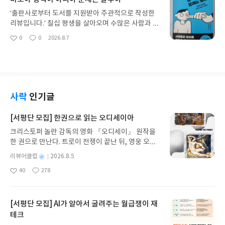
따위의 상투적인 찬사를 늘어놓지 않는다. 대신 기술
있을 때는 왜 나에게만 이런 시련이 오는지 원망스럽
이 인류의 삶과 사회 구조를 어떻게 뿌리부터 흔들고
기도 했고, 실패의 상처를 끌어안고 밤지새우며 괴로
‘출판사로부터 도서를 지원받아 주관적으로 작성한
있는지, 그리고 그 폭풍 속에서 인간은 무엇을 준비해
워했던 날들도 적지 않았다. 원용일 목사의 《인생은
리뷰입니다.’ 칠십 평생을 살아오며 수많은 사람과 인
야 하는지를 냉철하게 짚어낸다. 70대의 눈으로 본
요셉처럼》은 바로 그 아득했던 지난날의 구불구불
연을 맺고 풀었다. 젊은 날에는 사람의 됨됨이나 관계
0
0
2026.8.7
이 책의 가장 큰 미덕은 바로 ‘기술’ 이야기로 시작해
좋
댓
작
한 흔적들을 따스하게 어루만져 주는 책이다. 성경 속
의 성패가 그 사람의 ‘성격’에서 결정된다고 믿었다.
아
글
성
결국 ‘인간의 삶과 윤리’라는 본질적인 질문으로 되돌
요셉의 삶을 다룬 책은 무수히 많다. 대개는 고난을
“저 사람은 원래 성격이 불같아서”, 혹은 “나는 원래
요
일
아온다는 점이다. 우리가 살아온 시대는 노력과 경험,
극복하고 이집트의 총리가 되어 성공을 거둔 극적인
무뚝뚝해서”라는 말로 스스로의 언행을 합리화하거
그리고 숙련된 노동이 삶의 가치를 증명하던 때였다.
스토리나 성공 신화의 본보기로 그를 조명하곤 한다.
나 타인의 허물을 치부해 버리곤 했다. 그러나 삶의
그러나 초지능 시대는 인간보다 더 빠르고 정확하게
그러나 인생의 성숙기에 접어든 이의 눈으로 바라본
모퉁이를 여럿 돌고 인생의 후반부에 들어선 지금, 관
생각하고 판단하는 주체의 등장을 의미한다. 책을 읽
이 책의 진가는 단순한 성공담에 있지 않다. 저자는
계를 깨뜨리고 마음을 베는 것은 거창한 성격의 차이
사락
인기글
다 보면 과연 인간이 쌓아온 경험과 지혜가 AI의 계산
요셉의 화려한 결말보다, 그가 겪어내야 했던 아득한
가 아니라 매일 습관처럼 뱉어내는 ‘말투’였다는 사실
능력 앞에서 어떤 의미를 가질 수 있을까 하는 근본적
기다림과 억울함, 그리고 그 깊은 절망의 시간들에 담
을 깨닫는다. 황시투안의 <바보야 성격이 아니야 문
[서평단 모집] 한권으로 읽는 오디세이아
인 회의가 들기도 한다. 젊은 세대가 느낄 직업적 위
긴 '하나님의 은밀한 연단과 인도하심'에 시선을 고
제는 말투야>는 바로 이러한 지난날의 언어 습관을
기감과 정체성의 혼란이 남 일 같지 않게 다가오는 이
크리스토퍼 놀란 감독의 영화 『오디세이』 원작을
정한다. 구덩이에 던져지고, 이방 땅의 노예로 팔려가
조용히 돌아보게 만든 경종 같은 책이다. 심리학 전문
유다. 하지만 저자는 기술을 단순히 두려움의 대상이
한 권으로 만난다. 트로이 전쟁이 끝난 뒤, 영웅 오디
고, 하지도 않은 죄로 감옥에 갇혔던 요셉의 10여 년
가인 저자는 책을 통해 많은 이들이 성격 탓으로 돌리
나 단순한 배척의 대상으로 바라보지 않는다. AI를 어
세우스는 고향 이타케로 돌아가기 위해 키클롭스, 마
은 그야말로 억울함의 연속이었다. 젊은 날의 우리 역
는 대인관계의 문제들이 실상은 잘못된 말투와 언어
별
리뷰어클럽
2026.8.5
떻게 이해하고, 어떻게 교양으로서 받아들여 스스로
녀 키르케, 세이렌의 노래, 포세이돈의 분노를 헤쳐
시 각자의 ‘구덩이’와 ‘감옥’을 경험하며 살아왔다. 열
습관에서 비롯된다고 단언한다. 우리는 흔히 “속정은
명
작
의 주도권을 지킬 것인가를 담담하게 설득한다. 책 속
40
278
나간다. 그리스 철학 전공자인 옮긴이가 호메로스의
심과 성실만으로는 풀어낼 수 없었던 삶의 난제들, 믿
깊은데 말이 좀 험하다”거나 “나쁜 뜻으로 한 말은 아
좋
댓
작
성
에서 강조하는 AI 교양이란, 기술의 작동 원리를 달달
아
글
성
방대한 24권 서사를 현대적이고 자연스러운 한국어
었던 사람에게 얻은 상처, 내 뜻대로 되지 않던 사업
니다”라는 핑계를 대곤 한다. 하지만 저자의 지적처
일
요
일
외우는 것이 아니다. 기술이 가져올 변화의 결을 읽어
로 풀어내, 고전이 낯선 독자도 이야기의 흐름을 놓치
과 가정의 일들이 모두 그러한 순간들이었다. 저자는
럼, 아무리 진심이 순수하고 뜻이 깊다 한들 겉으로
내고, 거짓과 진실을 가려내며, 기술이 침범할 수 없
지 않고 끝까지 읽을 수 있다. 3천 년을 이어 온 귀향
요셉이 그 암담한 처소에서도 원망에 갇히지 않고, 주
[서평단 모집] AI가 알아서 굴려주는 월급쟁이 재
표현되는 말투가 뾰족하고 거칠다면 그 진심은 상대
는 인간 고유의 영역이 무엇인지 성찰하는 힘을 의미
과 모험의 대서사시가 가장 읽기 편한 번역으로 새롭
어진 현장에서 묵묵히 자신의 책임을 다했던 모습에
에게 닿기도 전에 곡해된다. 성격은 타고난 면이 있어
테크
한다. 늙어간다는 것은 세상의 변화에서 한 발짝 물러
게 펼쳐진다.한권으로 읽는 오디세이아글쓴이호메로
주목한다. 그것은 젊음의 혈기로는 결코 쉽지 않은,
쉽게 바꾸기 어렵지만, 말투는 자신의 내면을 들여다