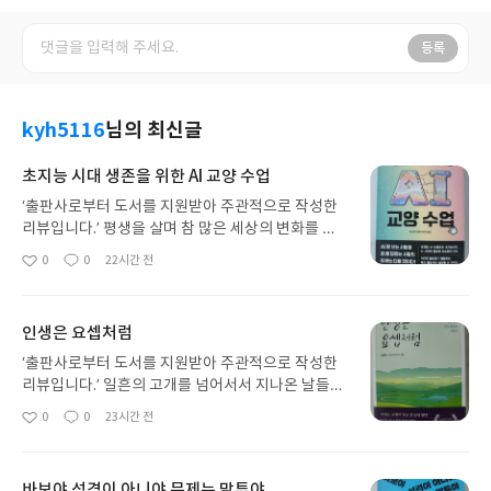
등록
kyh5116
님의 최신글
초지능 시대 생존을 위한 AI 교양 수업
‘출판사로부터 도서를 지원받아 주관적으로 작성한
리뷰입니다.’ 평생을 살며 참 많은 세상의 변화를 목
격했다. 흑백텔레비전이 처음 거실 한구석을 차지했
0
0
22시간 전
좋
댓
작
을 때의 놀라움, 둔탁한 컴퓨터 키보드를 처음 두드리
아
글
성
던 어색함, 그리고 손바닥만 한 스마트폰으로 온 세상
요
일
과 연결되던 순간까지. 돌이켜보면 기술은 늘 우리의
인생은 요셉처럼
삶 속으로 소리 없이 들어와 일상을 거침없이 바꾸어
놓았다. 하지만 최근 들려오는 ‘인공지능(AI)’과 ‘초지
‘출판사로부터 도서를 지원받아 주관적으로 작성한
능’이라는 단어는 지나온 그 어떤 변화보다 무게감이
리뷰입니다.’ 일흔의 고개를 넘어서서 지나온 날들을
다르다. 바오쿤의 <초지능 시대 생존을 위한 AI 교양
돌아보면, 삶이란 결코 일직선으로 곧게 뻗은 길이 아
0
0
23시간 전
좋
댓
작
수업>은 그 거대한 기술적 거품 속에서 중심을 잡고
니었음을 깨닫게 된다. 때로는 의도치 않은 오해와 오
아
글
성
세상 바라보게 하는 귀한 안내서다. 책은 단순히 AI가
해 속에서 좌절하기도 했고, 때로는 예기치 못한 비바
요
일
얼마나 대단한지, 앞으로 세상이 얼마나 편리해질지
람에 사정없이 흔들리기도 했다. 청춘의 한복판에 서
바보야 성격이 아니야 문제는 말투야