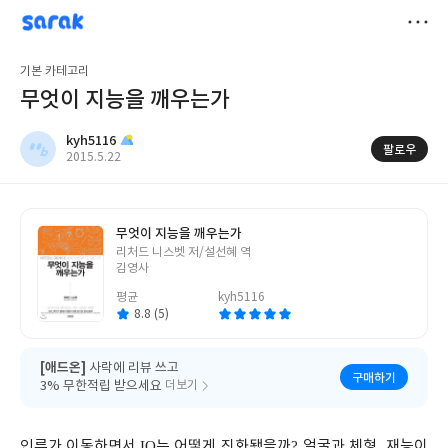
sarak
kyh5116
저
기본 카테고리
장
무엇이 지능을 깨우는가
kyh5116
팔로우
작
2015.5.22
성
일
무엇이 지능을 깨우는가
글
리처드 니스벳 저/설선혜 역
쓴
김영사
이
평균
kyh5116
8.8 (5)
[애드온]
사락에 리뷰 쓰고
구매하기
3% 무한적립 받으세요
더보기
인류가 이동하면서
IQ
는 어떻게 진화됐을까
?
얼굴과 체형
,
재능이