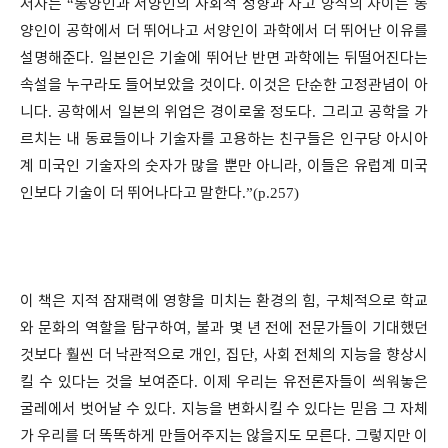
저자는
“
동양인과 서양인의 사회적 성향과 사고 양식의 차이는 동
양인이 공학에서 더 뛰어나고 서양인이 과학에서 더 뛰어난 이유를
설명해준다
.
일본인은 기술에 뛰어난 반면 과학에는 뒤떨어진다는
속설을 누구라도 들어보았을 것이다
.
이것은 단순한 고정관념이 아
니다
.
공학에서 일본의 위업은 경이로울 정도다
.
그리고 공학을 가
르치는 내 동료들이나 기술자를 고용하는 친구들은 인구당 아시아
계 미국인 기술자의 숫자가 많을 뿐만 아니라
,
이들은 유럽계 미국
인보다 기술이 더 뛰어나다고 말한다
.”(p.257)
이 책은 지적 잠재력에 영향을 미치는 환경의 힘
,
구체적으로 학교
와 문화의 역할을 탐구하여
,
불과 몇 년 전에 전문가들이 기대했던
것보다 훨씬 더 낙관적으로 개인
,
집단
,
사회 전체의 지능을 향상시
킬 수 있다는 것을 보여준다
.
이제 우리는 유전론자들이 씌워놓은
굴레에서 벗어날 수 있다
.
지능을 변화시킬 수 있다는 믿음 그 자체
가 우리를 더 똑똑하게 만들어주지는 않을지도 모른다
.
그렇지만 이