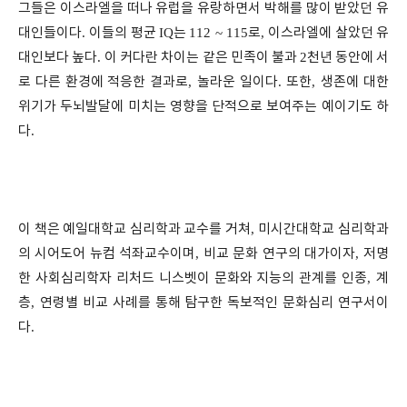
그들은 이스라엘을 떠나 유럽을 유랑하면서 박해를 많이 받았던 유
대인들이다
.
이들의 평균
IQ
는
112 ~ 115
로
,
이스라엘에 살았던 유
대인보다 높다
.
이 커다란 차이는 같은 민족이 불과
2
천년 동안에 서
로 다른 환경에 적응한 결과로
,
놀라운 일이다
.
또한
,
생존에 대한
위기가 두뇌발달에 미치는 영향을 단적으로 보여주는 예이기도 하
다
.
이 책은 예일대학교 심리학과 교수를 거쳐
,
미시간대학교 심리학과
의 시어도어 뉴컴 석좌교수이며
,
비교 문화 연구의 대가이자
,
저명
한 사회심리학자 리처드 니스벳이 문화와 지능의 관계를 인종
,
계
층
,
연령별 비교 사례를 통해 탐구한 독보적인 문화심리 연구서이
다
.