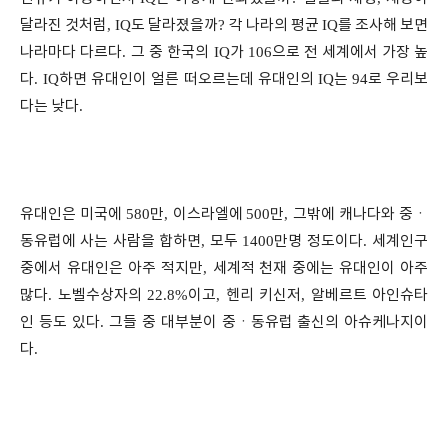
달라진 것처럼
, IQ
도 달라졌을까
?
각 나라의 평균
IQ
를 조사해 보면
나라마다 다르다
.
그 중 한국의
IQ
가
106
으로 전 세계에서 가장 높
다
. IQ
하면 유대인이 얼른 떠오르는데 유대인의
IQ
는
94
로 우리보
다는 낮다
.
유대인은 미국에
580
만
,
이스라엘에
500
만
,
그밖에 캐나다와 중
ㆍ
동유럽에 사는 사람을 합하면
,
모두
1400
만명 정도이다
.
세계인구
중에서 유대인은 아주 적지만
,
세계적 천재 중에는 유대인이 아주
많다
.
노벨수상자의
22.8%
이고
,
헨리 키신저
,
알베르트 아인슈타
인 등도 있다
.
그들 중 대부분이 중
ㆍ
동유럽 출신의 아슈케나지이
다
.