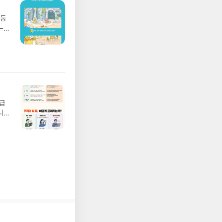
요!
 이
망둥
 ▶
는
발송됩
져
 ▶
02
기간
 업
어클
 :
 확인
도로
연락
월급
누락
니
(포
20년
정에
문을
I가
5명
 ▶
 서
 ※
로
정
되거