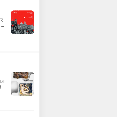
 국
 이
기업
스로
 살
디세
나간
풀
 모험
/육
발표일
실