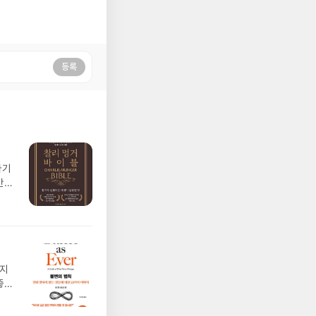
등록
라기
만
복잡
가지
좋