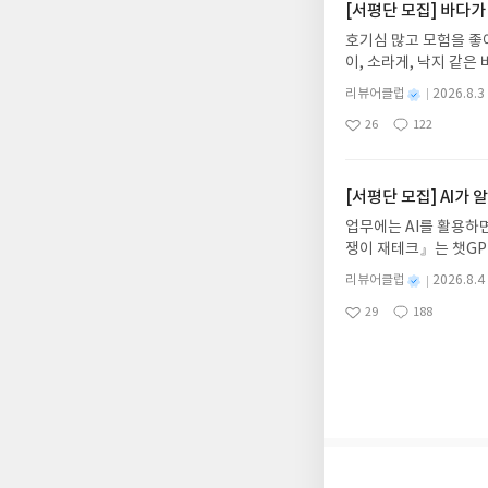
주소/연락처를 업데이트 
[서평단 모집] 바다가
먼저 작성한 리뷰를 올려
호기심 많고 모험을 좋
글의 댓글로 신청해주세
이, 소라게, 낙지 같
도서/상품 발송- 도서
데, 과연 바다에 무슨
니다.- 주소/연락처에
별
리뷰어클럽
2026.8.3
보세요!바다가 사라졌다
명
작
리뷰 작성- 도서/상품을
26
122
6.08.03 ~ 2026.
좋
댓
작
성
내 미작성, 불성실한 리
아
글
성
데이트 : 신청 전 상품
일
럽은 개인의 감상이 포
요
일
기대평 댓글을 작성해주
해주세요!- '사락' 개
[서평단 모집] AI가
개설하지 않으셔도 됩니
업무에는 AI를 활용하면
처 (클릭 시 수정 가
쟁이 재테크』는 챗GP
될 수 있습니다(재발송 
다. 재무 진단부터 주식
스트가 아닌 '리뷰'로 
별
리뷰어클럽
2026.8.4
차 재무 전문가의 맞춤
명
작
서 제외될 수 있습니다
29
188
던지는 사람이 돈을 법
좋
댓
작
성
아
글
성
알아서 굴려주는 월급쟁
일
요
일
신청기간 : 2026.08.0
주소/연락처 업데이트 :
평단 신청 방법 : 기
신청 전, 꼭 확인해주세요
개편되어 별도로 개설하
보상의 주소/연락처 (