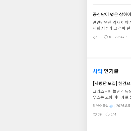
아
글
성
요
일
공산당이 덮은 상하이
만연만연한 역사 이야기
제화 지수가 그 격에 한
책에마저 들이댈지도 모
1
0
2023.7.6
좋
댓
작
인들이 따라가기 결코 
아
글
성
잘라먹은 게 아닐까. 
요
일
짝 지루할 수도 있는데
사락
인기글
[서평단 모집] 한권
크리스토퍼 놀란 감독의
우스는 고향 이타케로 
다. 그리스 철학 전공
별
리뷰어클럽
2026.8.5
어내, 고전이 낯선 독자
명
작
39
244
의 대서사시가 가장 읽
좋
댓
작
성
아
글
성
혜원 역출판사이화북스 예스
일
요
일
자 : 2026.08.13