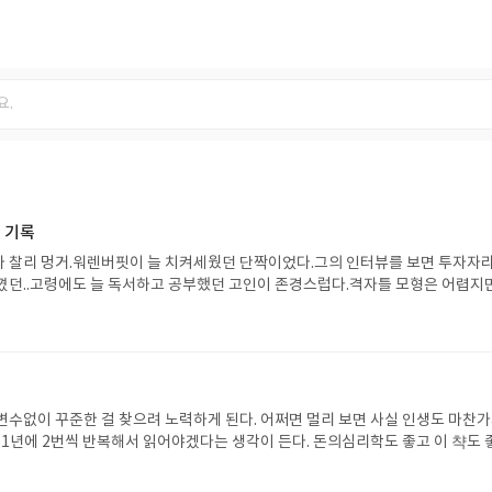
 기록
 찰리 멍거.워렌버핏이 늘 치켜세웠던 단짝이었다.그의 인터뷰를 보면 투자자
꼈던..고령에도 늘 독서하고 공부했던 고인이 존경스럽다.격자틀 모형은 어렵지
 만들면 좋을 것 같다.결국 투자는 세상에 대한 이해를 바탕으로! 그렇기에 이 
 입체적인 접근이 필요하다.곁에 두고 여러번 읽어봐야겠다.
변수없이 꾸준한 걸 찾으려 노력하게 된다. 어쩌면 멀리 보면 사실 인생도 마찬
. 1년에 2번씩 반복해서 읽어야겠다는 생각이 든다. 돈의심리학도 좋고 이 챡도 
만큼 생각보다 내것으로 만드는데 시간과 반복이 필요하다.