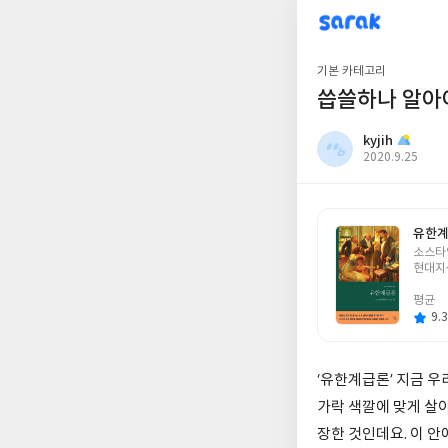
sarak
kyjih
기본 카테고리
씁쓸하나 알아야
kyjih
작
2020.9.25
성
일
유한
글
소스타
쓴
현대지
이
평균
9.3
‘유한계급론’ 지금 
가락 색깔에 맞게 살
장한 것인데요. 이 안