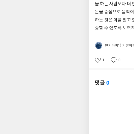
을 하는 사람보다 더
돈을 중심으로 움직이
하는 것은 이를 알고
승할 수 있도록 노력
민기아빠
님이 좋아
1
0
좋
댓
작
아
글
성
요
일
댓글
0