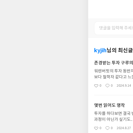
kyjih
님의 최신글
존경받는 투자 구루의
워렌버핏의 투자 동반자
보다 철학자 같다고 느
계속 고민해서 내것으로
0
0
2024.9.14
좋
댓
작
한 세상에 대해 다양한
아
글
성
요
일
몇번 읽어도 명작
투자를 하다보면 결국 
과정이 아닌가 싶기도.
다. 술술 잘 읽히는 
0
0
2024.8.27
좋
댓
작