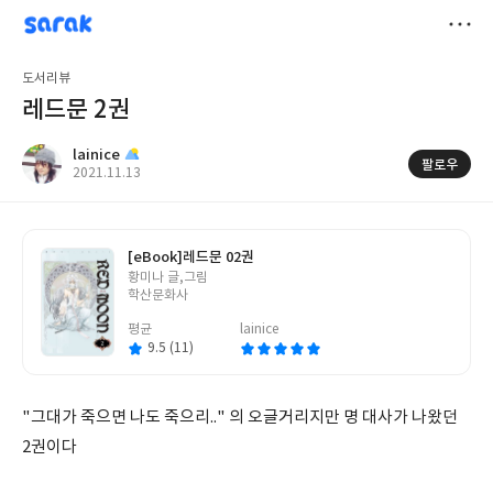
sarak
lainice
저
도서리뷰
장
레드문 2권
lainice
팔로우
작
2021.11.13
성
일
[eBook]
레드문 02권
글
황미나 글,그림
쓴
학산문화사
이
평균
lainice
9.5 (11)
"그대가 죽으면 나도 죽으리.." 의 오글거리지만 명 대사가 나왔던
2권이다