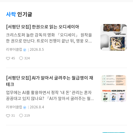
었기에 즐겁게 읽은 10권이었다.
위해서는 윌 스스로 마검을 사용해야 하기에 마검을
사용할 수 있도록 준비하는 내용이 9권에 담겨있습
니다.그 내용에서 윌의 어린 시절에서 마검을 사용했
사락
인기글
던 자신을 보는데 아마도 7권에서 마검 사용 후 기억
이 없어지는 부분이 어린시절에 발생하였나 봅니
[서평단 모집] 한권으로 읽는 오디세이아
다. 사라진 기억은 지워진게 아닌 봉인된 것 처럼 심
크리스토퍼 놀란 감독의 영화 『오디세이』 원작을
층 깊이 있었기에 케리드웬의 도움으로 심층에서 자
한 권으로 만난다. 트로이 전쟁이 끝난 뒤, 영웅 오디
신을 본 윌.꺼낼 수 없는 , 사용하지 못해 고군분투 한
세우스는 고향 이타케로 돌아가기 위해 키클롭스, 마
윌이 스스로 마검=위스를 꺼낼 수 있게 되는 이야기
별
리뷰어클럽
2026.8.5
녀 키르케, 세이렌의 노래, 포세이돈의 분노를 헤쳐
였습니다.
명
작
45
324
나간다. 그리스 철학 전공자인 옮긴이가 호메로스의
좋
댓
작
성
아
글
성
방대한 24권 서사를 현대적이고 자연스러운 한국어
일
요
일
로 풀어내, 고전이 낯선 독자도 이야기의 흐름을 놓치
지 않고 끝까지 읽을 수 있다. 3천 년을 이어 온 귀향
[서평단 모집] AI가 알아서 굴려주는 월급쟁이 재
과 모험의 대서사시가 가장 읽기 편한 번역으로 새롭
테크
게 펼쳐진다.한권으로 읽는 오디세이아글쓴이호메로
업무에는 AI를 활용하면서 정작 '내 돈' 관리는 혼자
스 저/육혜원 역출판사이화북스 예스24 바로가기 닫
끙끙대고 있지 않나요? 『AI가 알아서 굴려주는 월급
기모집인원 : 5명신청기간 : 2026.08.05 ~ 2026.08.
쟁이 재테크』는 챗GPT·클로드·제미나이·퍼플렉시
09발표일자 : 2026.08.13리뷰 작성기한 : 도서/상품
별
리뷰어클럽
2026.8.4
티를 나만의 재테크 팀으로 만드는 실전 가이드입니
받고 2주 이내 ▶ 주소/연락처 업데이트 : 신청 전 상
명
작
31
219
다. 재무 진단부터 주식 투자, 부동산, 절세, 자산 관
좋
댓
작
성
품 받으실 주소/연락처를 업데이트 해주세요! (선정
아
글
성
리 자동화 루틴까지, 코딩 없이도 프롬프트 하나로 2
일
후 수정 불가)▶ 서평단 신청 방법 : 기대평 댓글을 작
요
일
0년 차 재무 전문가의 맞춤 조언을 받을 수 있습니다.
성해주세요! 먼저 작성한 리뷰를 올려주시면 당첨확