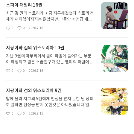
스파이 패밀리 16권
최근 몇 권의 스토리가 조금 지루해졌었다.스토리 전
체가 재미없어지지는 않았지만.그동안 조연급 캐릭
터의 과거 이야기를 풀어가며 잘 모르는 이야기가 쓰
0
0
2026.7.16
좋
댓
작
여지는 점이 스파이 패밀리의 재미를 조금 반감 시킨
아
글
성
것 아닐까 하고 생각하면서 보았다.16권은 확실히 떡
요
일
밥을 슬슬 풀기 시작하는 권이다.지금까지 보여지지
지팡이와 검의 위스토리아 10권
못한 설정과 관계들이 조금씩 연결되면서 스파이 패
밀리의 본질을 보이려고 하고 있다.로이드, 요르, 아
지난 9권의 마무리에서 윌이 파벌에 들어가는 부분
냐 3인의 입장이 단순 위장 가족 관계가 아니라 서로
이 확정되고 윌은 소꿉친구가 있는 엘피의 파벌에 들
에게 영향을 주는 진짜 관계로 변해가는 흐름이 지금
어가려고 했지만.. 천둥의 파벌의 파벌주 "제오"가 윌
0
0
2026.7.16
좋
댓
작
까지 본 개그코드가 없어져 조금 지루한데? 하는 느
을 거두려 하는 것으로 마무리 되었다.10권에서는 윌
아
글
성
낌을 주는 것일지 모른다.
을 두고 엘피와 제오의 싸움이 있는 이벤트 같은 이야
요
일
기로 10권으로 이야기를 만들었다.개인적으로 생각
지팡이와 검의 위스토리아 9권
해도 윌이 더 강해지려면 엘피가 있는 파벌이 아닌 제
오가 있는 천둥의 파벌이 더 낫다고 본다. 어찌되었든
탑에 올라 지고의 5인에게 인정을 받지 못한 윌.정확
엘피가 있는 파벌은 마법을 다룰 수 있어야 파벌에 소
히 말하면 인정을 받지 못한것은 아니었습니다.엘피
속된 이유가 되지만.제오가 있는 천둥의 파벌은 윌의
는 자신의 파벌에 윌을 들이고 싶어도 상원에서 막았
0
0
2026.7.15
좋
댓
작
능력을 충분히 살릴 수 있는 파벌로 보이기에윌은 천
죠. 윌이 마검사용자 였기 때문입니다.마법이 아닌 마
아
글
성
둥의 파벌로 가야 당연하다고 본다.윌을 두고 제오와
검이기 때문이었기에 윌이 파벌에 들수 없었습니
요
일
엘피의 싸움에 마법의 격돌에서 정말 많은 재미를 주
다. 하지만 마검이라 할 지라도 2차 시험에 통과하기