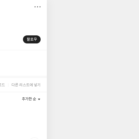
저
장
팔로우
로드
다른 리스트에 넣기
추가한 순