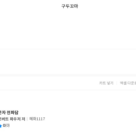
구두꼬마
카트 넣기
엑셀 다운
문자 전파담
로버트 파우저 저
혜화1117
글
평
0
(0)
쓴
출
균
이
판