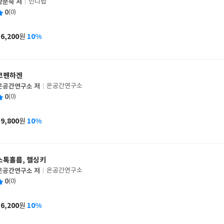
황문숙 저
인디펍
글
평
0
(0)
쓴
출
균
이
판
사
16,200
10%
원
가
격
코펜하겐
온공간연구소 저
온공간연구소
글
평
0
(0)
쓴
출
균
이
판
사
19,800
10%
원
가
격
스톡홀름, 헬싱키
온공간연구소 저
온공간연구소
글
평
0
(0)
쓴
출
균
이
판
사
16,200
10%
원
가
격