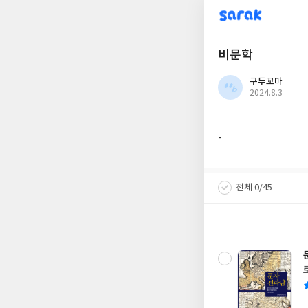
sarak
비문학
구두꼬마
작
2024.8.3
성
일
-
전체 0/45