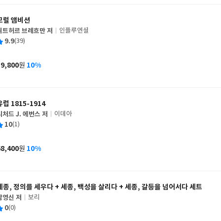
모럴 앰비션
뤼트허르 브레흐만 저
인플루엔셜
글
평
9.9
(39)
쓴
출
균
이
판
사
19,800
10%
원
가
격
유럽 1815-1914
리처드 J. 에번스 저
이데아
글
평
10
(1)
쓴
출
균
이
판
사
68,400
10%
원
가
격
세종, 정의를 세우다 + 세종, 백성을 살리다 + 세종, 갈등을 넘어서다 세트
남영신 저
보리
글
평
0
(0)
쓴
출
균
이
판