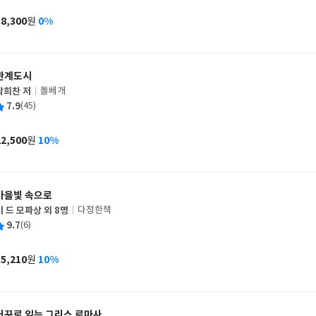
이
판
사
18,300
0%
원
가
격
관계도시
박희찬 저
돌베개
글
평
7.9
(45)
쓴
출
균
이
판
사
22,500
10%
원
가
격
가을빛 속으로
기 드 모파상 외 8명
다정한책
글
평
9.7
(6)
쓴
출
균
이
판
사
15,210
10%
원
가
격
거꾸로 읽는 그리스 로마사