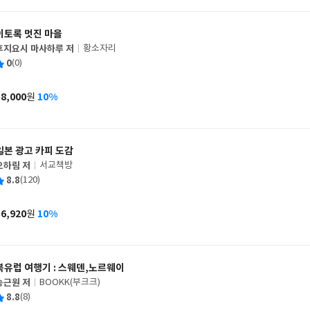
격
이토록 멋진 마을
후지요시 마사하루 저
황소자리
글
평
0
(0)
쓴
출
균
이
판
사
18,000
10%
원
가
격
일본 광고 카피 도감
오하림 저
서교책방
글
평
8.8
(120)
쓴
출
균
이
판
사
16,920
10%
원
가
격
북유럽 여행기 : 스웨덴,노르웨이
송근원 저
BOOKK(부크크)
글
평
8.8
(8)
쓴
출
균