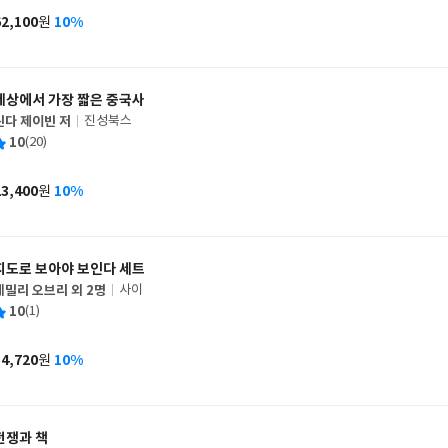
사
62,100
10%
원
가
격
세상에서 가장 짧은 중국사
린다 제이빈 저
진성북스
글
평
10
(20)
쓴
출
균
이
판
사
23,400
10%
원
가
격
지도로 보아야 보인다 세트
에밀리 오브리 외 2명
사이
글
평
10
(1)
쓴
출
균
이
판
사
54,720
10%
원
가
격
전쟁과 책