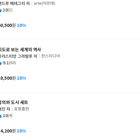
앤드루 페테그리 저
arte(아르테)
글
평
10
(1)
쓴
출
균
이
판
사
40,500
10%
원
가
격
지도로 보는 세계의 역사
크리스티앙 그라탈루 저
한스미디어
글
평
9.1
(63)
쓴
출
균
이
판
사
58,500
10%
원
가
격
정의와 도시 세트
백진 저
효형출판
글
평
10
(4)
쓴
출
균
이
판
사
34,200
10%
원
가