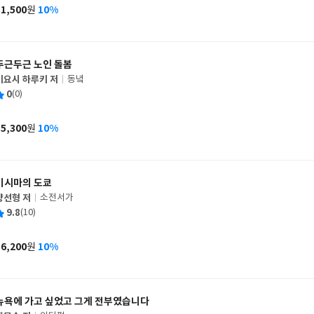
사
31,500
10%
원
가
격
두근두근 노인 돌봄
미요시 하루키 저
동녘
글
평
0
(0)
쓴
출
균
이
판
사
15,300
10%
원
가
격
미시마의 도쿄
양선형 저
소전서가
글
평
9.8
(10)
쓴
출
균
이
판
사
16,200
10%
원
가
격
뉴욕에 가고 싶었고 그게 전부였습니다